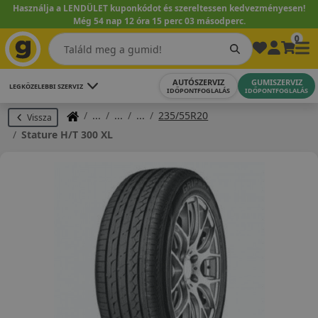
Használja a LENDÜLET kuponkódot és szereltessen kedvezményesen!
Még 54 nap 12 óra 15 perc 02 másodperc.
0
AUTÓSZERVIZ
GUMISZERVIZ
LEGKÖZELEBBI SZERVIZ
IDŐPONTFOGLALÁS
IDŐPONTFOGLALÁS
235/55R20
Vissza
Stature H/T 300 XL