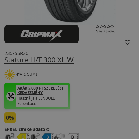
0 értékelés
235/55R20
Stature H/T 300 XL W
NYÁRI GUMI
AKÁR 5.000 FT SZERELÉSI
KEDVEZMÉNY!
Használja a LENDÜLET
kuponkódot!
0%
EPREL cimke adatok: