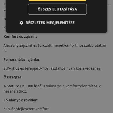
Finomított futófelületi kialakítása jobb stabilitást és egyenletes
ÖSSZES ELUTASÍTÁSA
kopást biztosít.
Biztonsági jellemzők
RÉSZLETEK MEGJELENÍTÉSE
Kiszámítható fékteljesítmény és stabil iránytartás jellemzi.
Komfort és zajszint
Alacsony zajszint és fokozott menetkomfort hosszabb utakon
is.
Felhasználási ajánlás
SUV-khoz és terepjárókhoz, aszfaltos nyári közlekedéshez.
Összegzés
A Stature H/T 300 ideális választás a komfortorientált SUV-
használathoz.
Fő előnyök röviden:
• Továbbfejlesztett komfort