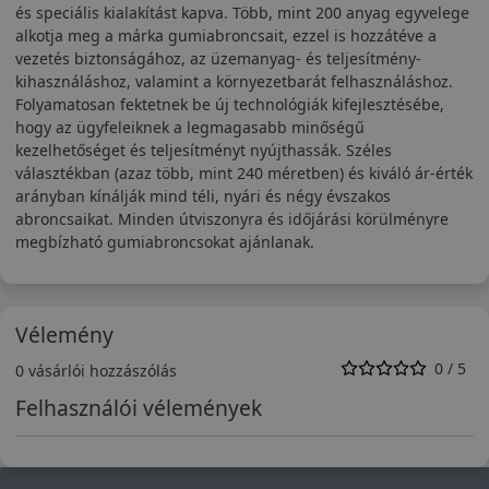
és speciális kialakítást kapva. Több, mint 200 anyag egyvelege
alkotja meg a márka gumiabroncsait, ezzel is hozzátéve a
vezetés biztonságához, az üzemanyag- és teljesítmény-
kihasználáshoz, valamint a környezetbarát felhasználáshoz.
Folyamatosan fektetnek be új technológiák kifejlesztésébe,
hogy az ügyfeleiknek a legmagasabb minőségű
kezelhetőséget és teljesítményt nyújthassák. Széles
választékban (azaz több, mint 240 méretben) és kiváló ár-érték
arányban kínálják mind téli, nyári és négy évszakos
abroncsaikat. Minden útviszonyra és időjárási körülményre
megbízható gumiabroncsokat ajánlanak.
Vélemény
0 / 5
0 vásárlói hozzászólás
Felhasználói vélemények