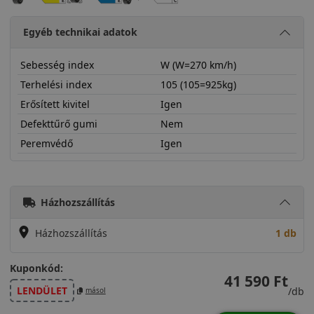
Egyéb technikai adatok
Sebesség index
W (W=270 km/h)
Terhelési index
105 (105=925kg)
Erősített kivitel
Igen
Defekttűrő gumi
Nem
Peremvédő
Igen
23555R20WSHT3X
Házhozszállítás
Házhozszállítás
1 db
Kuponkód:
41 590 Ft
LENDÜLET
/db
másol