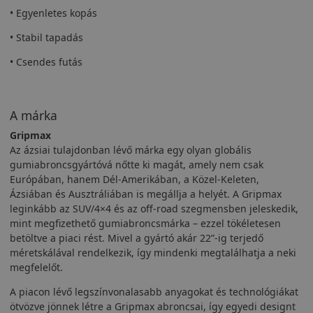
• Egyenletes kopás
• Stabil tapadás
• Csendes futás
A márka
Gripmax
Az ázsiai tulajdonban lévő márka egy olyan globális
gumiabroncsgyártóvá nőtte ki magát, amely nem csak
Európában, hanem Dél-Amerikában, a Közel-Keleten,
Ázsiában és Ausztráliában is megállja a helyét. A Gripmax
leginkább az SUV/4×4 és az off-road szegmensben jeleskedik,
mint megfizethető gumiabroncsmárka – ezzel tökéletesen
betöltve a piaci rést. Mivel a gyártó akár 22”-ig terjedő
méretskálával rendelkezik, így mindenki megtalálhatja a neki
megfelelőt.
A piacon lévő legszínvonalasabb anyagokat és technológiákat
ötvözve jönnek létre a Gripmax abroncsai, így egyedi designt