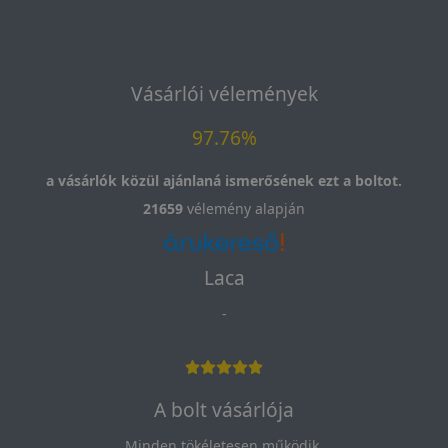
Vásárlói vélemények
97.76%
a vásárlók közül ajánlaná ismerősének ezt a boltot.
21659
vélemény alapján
Laca
-
A bolt vásárlója
Minden tökéletesen működik.