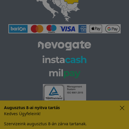
Augusztus 8-ai nyitva tartás
Kedves Ügyfeleink!
Szervizeink augusztus 8-án zárva tartanak.