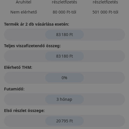
Áruhitel
részletfizetés
részletfizetés
Nem elérhető
80 000 Ft-tól
501 000 Ft-tól
Termék ár 2 db vásárlása esetén:
83 180 Ft
Teljes viszafizetendő összeg:
83 180 Ft
Elérhető THM:
0%
Futamidő:
3 hónap
Első részlet összege:
20 795 Ft