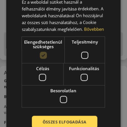
Ez a weboldal sütiket használ a
felhasználói élmény javítása érdekében. A
weboldalunk használatával Ön hozzájárul
az összes süti használatához, a Cookie
szabályzatunknak megfelelően.
Bővebben
Figyelem a feltüntetett címke adatok tájékoztató
Elengedhetetlenül
Teljesítmény
jellegűek. Előfordulhat, hogy még a korábbi EU-s címkével
szükséges
ellátott abroncs kerül kiszállításra.
Célzás
Funkcionalitás
A mintázat
Gripmax Stature H/T 300 – Továbbfejlesztett komfortos
nyári SUV-abroncs
Besorolatlan
Bevezető
A Gripmax Stature H/T 300 a Stature H/T továbbfejlesztett
változata, még kiegyensúlyozottabb futási tulajdonságokkal.
ÖSSZES ELFOGADÁSA
Futófelület és tapadás