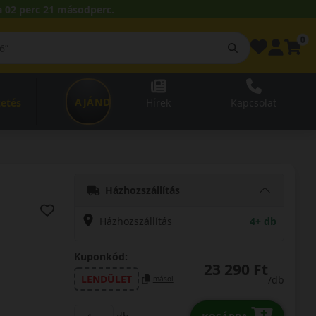
 02 perc 20 másodperc.
0
AJÁNDÉKUTALVÁNY
zetés
Hírek
Kapcsolat
Házhozszállítás
Házhozszállítás
4+ db
Kuponkód:
23 290 Ft
LENDÜLET
/db
másol