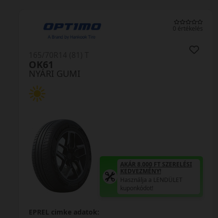
s
0 értékelés
165/70R14 (85) T
M-20 Outrun Pro XL
NYÁRI GUMI
AKÁR 8.000 FT SZERELÉSI
KEDVEZMÉNY!
Használja a LENDÜLET
kuponkódot!
EPREL cimke adatok: