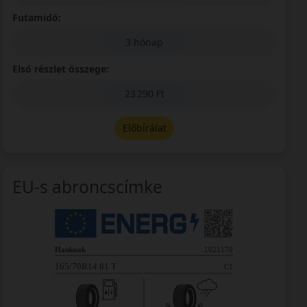
Futamidő:
3 hónap
Első részlet összege:
23 290 Ft
Előbírálat
EU-s abroncscímke