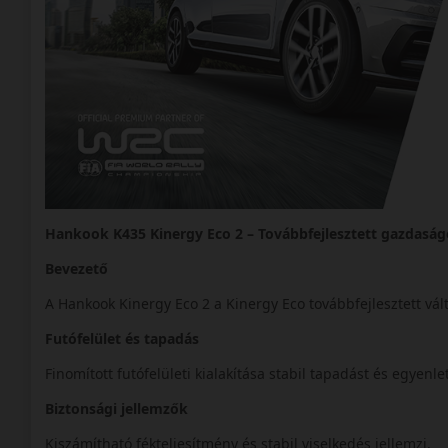
Hankook K435 Kinergy Eco 2 – Továbbfejlesztett gazdaság
Bevezető
A Hankook Kinergy Eco 2 a Kinergy Eco továbbfejlesztett vá
Futófelület és tapadás
Finomított futófelületi kialakítása stabil tapadást és egyenle
Biztonsági jellemzők
Kiszámítható fékteljesítmény és stabil viselkedés jellemzi.