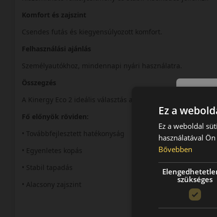
Komfort és zajszint
Csendes futás és kiegyensúlyozott komfort.
Felhasználási ajánlás
Személyautókhoz, mindennapi nyári használatra.
Összegzés
A Kinergy Eco 2 ideális választás a modern, takarékos nyári
Ez a webolda
Fő előnyök röviden:
Ez a weboldal süt
• Továbbfejlesztett hatékonyság
használatával Ön 
Bővebben
• Egyenletes kopás
• Stabil tapadás
Elengedhetetle
szükséges
• Alacsony zajszint