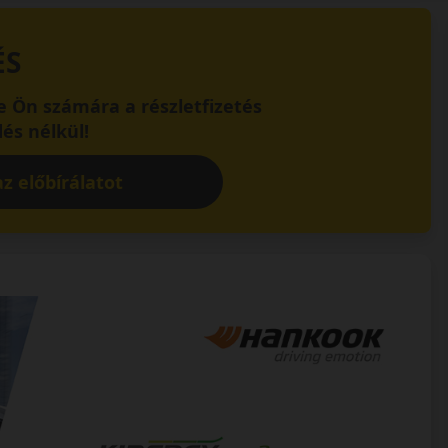
ÉS
 Ön számára a részletfizetés
és nélkül!
z előbírálatot