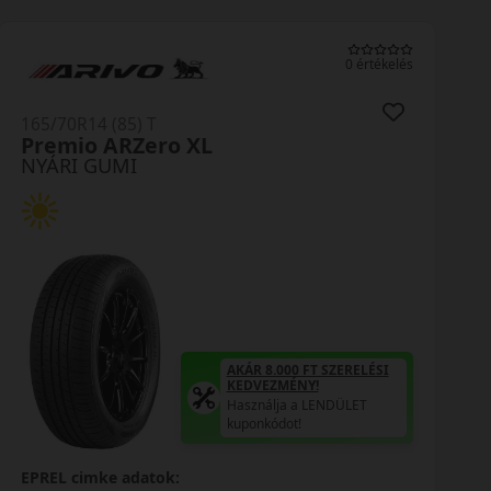
0 értékelés
165/70R14 (81) T
N-Blue HD Plus
NYÁRI GUMI
AKÁR 8.000 FT SZERELÉSI
KEDVEZMÉNY!
Használja a LENDÜLET
kuponkódot!
EPREL cimke adatok: