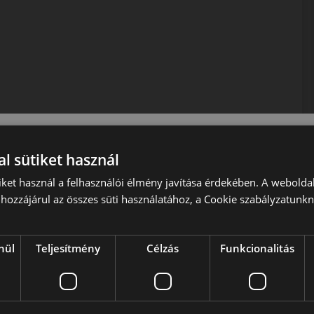
 közlekedéshez.
l sütiket használ
iket használ a felhasználói élmény javítása érdekében. A webolda
hozzájárul az összes süti használatához, a Cookie szabályzatunk
nül
Teljesítmény
Célzás
Funkcionalitás