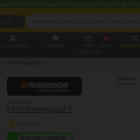
kuponkódot és szereltessen kedvezményesen! Még 53 nap 15 óra
pest, Fehérvári út
zolgáltatások
Márkáink
MBH
Akciók
Részletfi
tájékoztató
K435 KinergyEco2
0 értékelés
165/70R14
K435 KinergyEco2 T
NYÁRI GUMI
AKÁR 8.000 FT SZERELÉSI