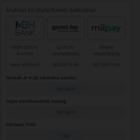
Áruhitel és részletfizetés kalkulátor
MBH Online
gumi.hu
Milpay
Áruhitel
részletfizetés
részletfizetés
Nem elérhető
80 000 Ft-tól
501 000 Ft-tól
Termék ár 4 db vásárlása esetén:
93 160 Ft
Teljes viszafizetendő összeg:
93 160 Ft
Elérhető THM:
0%