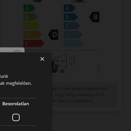
×
lunk
nak megfelelően.
Figyelem a feltüntetett címke adatok tájékoztató
jellegűek. Előfordulhat, hogy még a korábbi EU-s
címkével ellátott abroncs kerül kiszállításra.
Besorolatlan