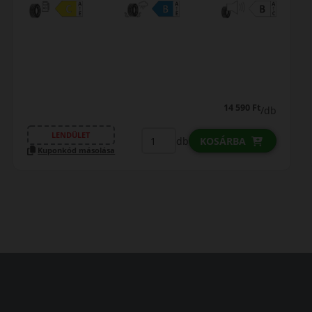
15 590 Ft
/db
LENDÜLET
db
KOSÁRBA
Kuponkód másolása