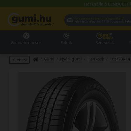
Használja a LENDÜLET 
Hol szeretné átvenni a termékeit?
Helyadatai alapján:
1119 Buda
Gumiabroncsok
Felnik
Szervizek
S
Gumi
Nyári gumi
Hankook
165/70R14
Vissza