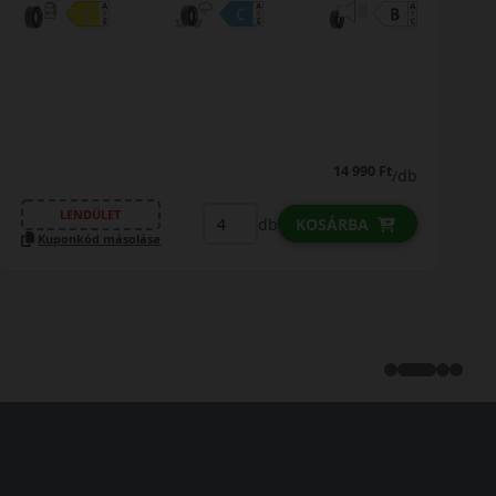
17 690 Ft
/db
LENDÜLET
db
KOSÁRBA
Kuponkód másolása