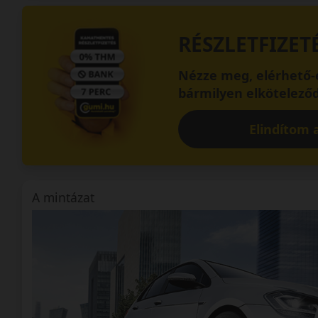
RÉSZLETFIZET
Nézze meg, elérhető-e
bármilyen elköteleződ
Elindítom a
A mintázat