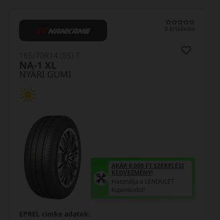
0 értékelés
165/70R14 (81) T
EcoDrive
NYÁRI GUMI
AKÁR 8.000 FT SZERELÉSI
KEDVEZMÉNY!
Használja a LENDÜLET
kuponkódot!
EPREL cimke adatok: