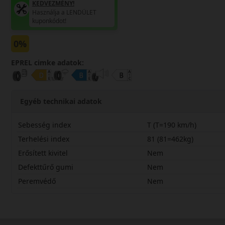
KEDVEZMÉNY!
Használja a LENDÜLET
kuponkódot!
0%
EPREL cimke adatok:
Egyéb technikai adatok
Sebesség index
T (T=190 km/h)
Terhelési index
81 (81=462kg)
Erősített kivitel
Nem
Defekttűrő gumi
Nem
Peremvédő
Nem
16570R14TK435