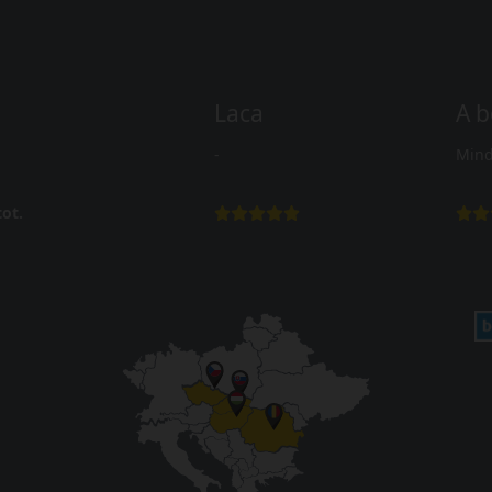
Laca
A b
-
Mind
ot.