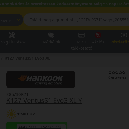
kuponkódot és szereltessen kedvezményesen! Még 55 nap 02 óra
pest, Fehérvári út
zolgáltatások
Márkáink
MBH
Akciók
Részletfi
tájékoztató
K127 VentusS1 Evo3 XL
0 értékelés
285/30R21
K127 VentusS1 Evo3 XL Y
NYÁRI GUMI
AKÁR 5.000 FT SZERELÉSI