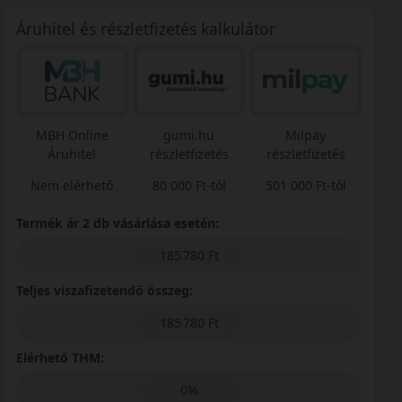
Áruhitel és részletfizetés kalkulátor
MBH Online
gumi.hu
Milpay
Áruhitel
részletfizetés
részletfizetés
Nem elérhető
80 000 Ft-tól
501 000 Ft-tól
Termék ár 2 db vásárlása esetén:
185 780 Ft
Teljes viszafizetendő összeg:
185 780 Ft
Elérhető THM:
0%