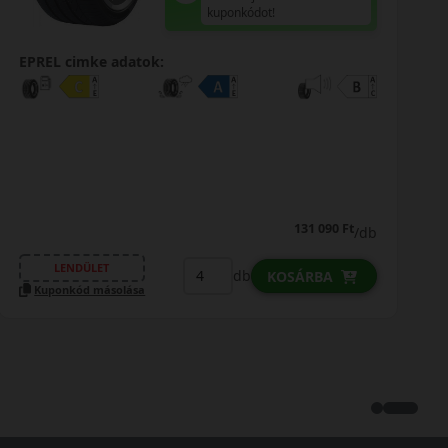
kuponkódot!
EPREL cimke adatok:
131 090 Ft
/db
LENDÜLET
db
KOSÁRBA
Kuponkód másolása