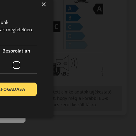
×
lunk
nak megfelelően.
Besorolatlan
ELFOGADÁSA
Figyelem a feltüntetett címke adatok tájékoztató
jellegűek. Előfordulhat, hogy még a korábbi EU-s
címkével ellátott abroncs kerül kiszállításra.