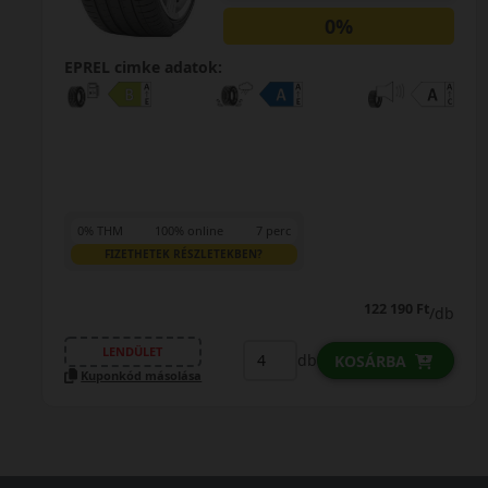
0%
EPREL cimke adatok:
0% THM
100% online
7 perc
FIZETHETEK RÉSZLETEKBEN?
122 190 Ft
/db
LENDÜLET
db
KOSÁRBA
Kuponkód másolása