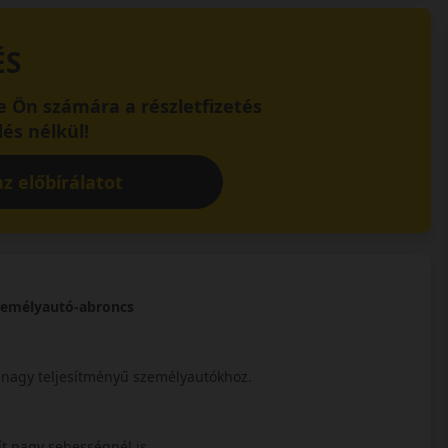
ÉS
 Ön számára a részletfizetés
és nélkül!
z előbírálatot
zemélyautó-abroncs
 nagy teljesítményű személyautókhoz.
ít nagy sebességnél is.