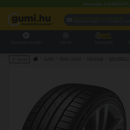
Használja a LENDÜLET 
Hol szeretné átvenni a termékeit?
Helyadatai alapján:
1119 Buda
Gumiabroncsok
Felnik
Szervizek
S
Gumi
Nyári gumi
Hankook
285/30R21
Vissza