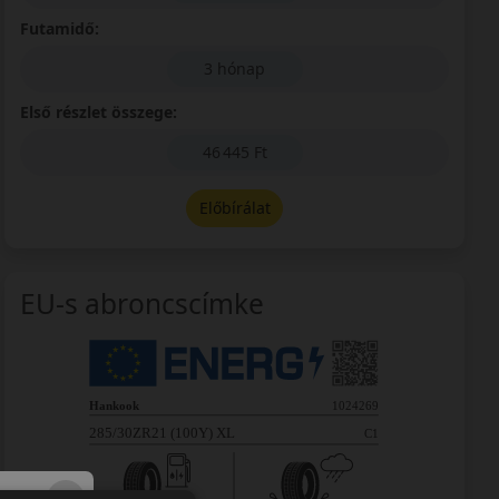
Futamidő:
3 hónap
Első részlet összege:
46 445 Ft
Előbírálat
EU-s abroncscímke