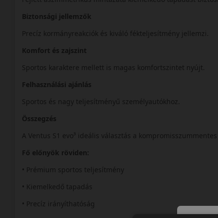
Biztonsági jellemzők
Precíz kormányreakciók és kiváló fékteljesítmény jellemzi.
Komfort és zajszint
Sportos karaktere mellett is magas komfortszintet nyújt.
Felhasználási ajánlás
Sportos és nagy teljesítményű személyautókhoz.
Összegzés
A Ventus S1 evo³ ideális választás a kompromisszummentes 
Fő előnyök röviden:
• Prémium sportos teljesítmény
• Kiemelkedő tapadás
• Precíz irányíthatóság