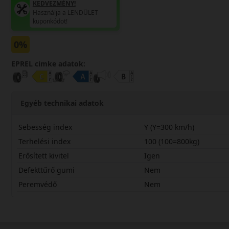
KEDVEZMÉNY!
Használja a LENDÜLET
kuponkódot!
0%
EPREL cimke adatok:
Egyéb technikai adatok
Sebesség index
Y (Y=300 km/h)
Terhelési index
100 (100=800kg)
Erősített kivitel
Igen
Defekttűrő gumi
Nem
Peremvédő
Nem
28530R21YK127X