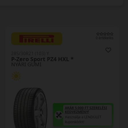
0 értékelés
285/30R21 (103) Y
P-Zero Sport PZ4 HXL *
NYÁRI GUMI
AKÁR 5.000 FT SZERELÉSI
KEDVEZMÉNY!
Használja a LENDÜLET
kuponkódot!