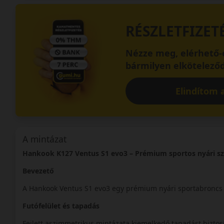
RÉSZLETFIZET
Nézze meg, elérhető-e
bármilyen elköteleződ
Elindítom a
A mintázat
Hankook K127 Ventus S1 evo3 – Prémium sportos nyári s
Bevezető
A Hankook Ventus S1 evo3 egy prémium nyári sportabroncs
Futófelület és tapadás
Fejlett aszimmetrikus mintázata kiemelkedő tapadást biztos