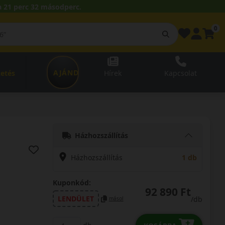
 21 perc 31 másodperc.
0
AJÁNDÉKUTALVÁNY
zetés
Hírek
Kapcsolat
Házhozszállítás
Házhozszállítás
1 db
Kuponkód:
92 890 Ft
LENDÜLET
/db
másol