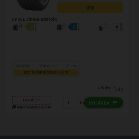
0%
EPREL cimke adatok:
0% THM
100% online
7 perc
FIZETHETEK RÉSZLETEKBEN?
125 090 Ft
/db
LENDÜLET
db
KOSÁRBA
Kuponkód másolása