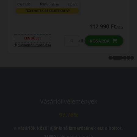
0% THM
100% online
7 perc
FIZETHETEK RÉSZLETEKBEN?
112 990 Ft
12
/db
LENDÜLET
db
KOSÁRBA
KO
Kuponkód másolása
Vásárlói vélemények
97.76%
a vásárlók közül ajánlaná ismerősének ezt a boltot.
21659
vélemény alapján