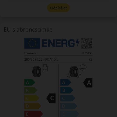
Előbírálat
EU-s abroncscímke