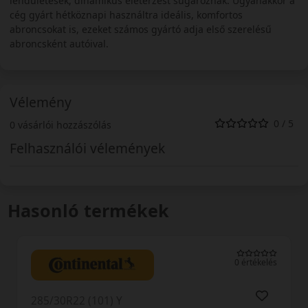
lendületesek, dinamikus életérzést sugároznak. Ugyanakkor a
cég gyárt hétköznapi használtra ideális, komfortos
abroncsokat is, ezeket számos gyártó adja első szerelésű
abroncsként autóival.
Vélemény
0 / 5
0 vásárlói hozzászólás
Felhasználói vélemények
Hasonló termékek
0 értékelés
285/30R22 (104) Y