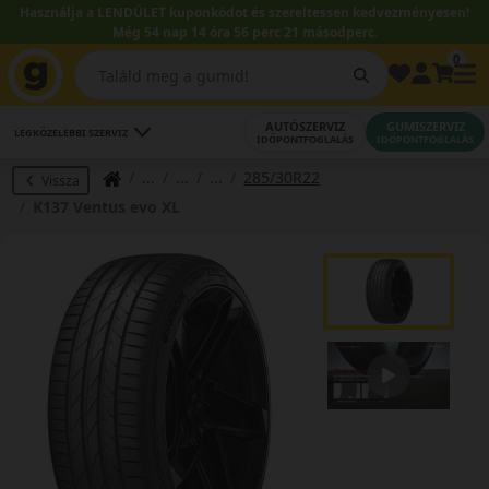
Használja a LENDÜLET kuponkódot és szereltessen kedvezményesen!
Még 54 nap 14 óra 56 perc 20 másodperc.
0
AUTÓSZERVIZ
GUMISZERVIZ
LEGKÖZELEBBI SZERVIZ
IDŐPONTFOGLALÁS
IDŐPONTFOGLALÁS
285/30R22
Vissza
K137 Ventus evo XL