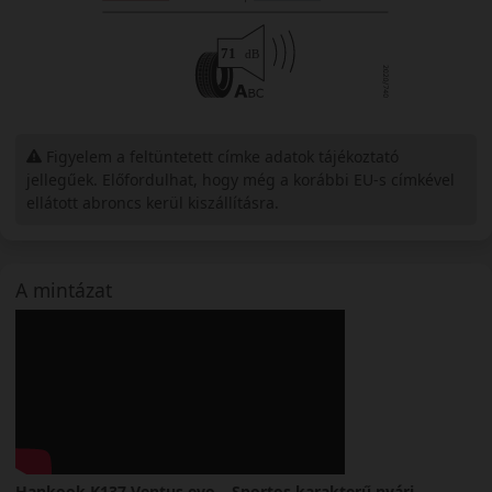
Figyelem a feltüntetett címke adatok tájékoztató
jellegűek. Előfordulhat, hogy még a korábbi EU-s címkével
ellátott abroncs kerül kiszállításra.
A mintázat
Hankook K137 Ventus evo – Sportos karakterű nyári