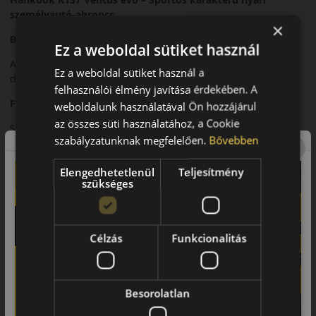
személyautó-abroncs
×
Bevezető
Ez a weboldal sütiket használ
A Hankook Ventus evo egy sportos nyári abroncs, amely
Ez a weboldal sütiket használ a
dinamikus vezetési élményt kínál.
felhasználói élmény javítása érdekében. A
Futófelület és tapadás
weboldalunk használatával Ön hozzájárul
az összes süti használatához, a Cookie
Sportos kialakítású futófelülete pontos irányíthatóságot és jó
szabályzatunknak megfelelően.
Bővebben
tapadást biztosít.
Biztonsági jellemzők
Elengedhetetlenül
Teljesítmény
szükséges
Stabil kanyarvétel és megbízható fékteljesítmény jellemzi.
Komfort és zajszint
Célzás
Funkcionalitás
Sportos hangolása mellett is elfogadható komfortszintet
nyújt.
Felhasználási ajánlás
Besorolatlan
Sportosabb személyautókhoz, dinamikus nyári