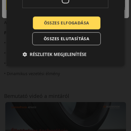
közlekedéshez.
Összegzés
A Ventus evo ideális választás a sportos nyári vezetéshez.
ÖSSZES ELFOGADÁSA
Fő előnyök röviden:
ÖSSZES ELUTASÍTÁSA
• Sportos kialakítás
• Precíz irányíthatóság
RÉSZLETEK MEGJELENÍTÉSE
• Jó tapadás
• Dinamikus vezetési élmény
Bemutató videó a mintáról