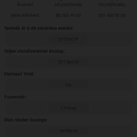
Áruhitel
részletfizetés
részletfizetés
Nem elérhető
80 000 Ft-tól
501 000 Ft-tól
Termék ár 4 db vásárlása esetén:
377 960 Ft
Teljes viszafizetendő összeg:
377 960 Ft
Elérhető THM:
0%
Futamidő:
3 hónap
Első részlet összege:
94 490 Ft