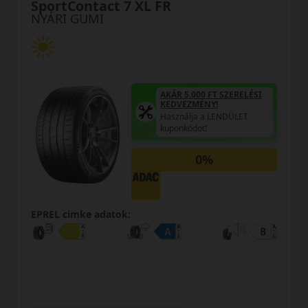
Turanza 6 HXL *Enl
NYÁRI GUMI
0 FT SZERELÉSI
ÉNY!
 a LENDÜLET
AKÁR 5.000 F
t!
KEDVEZMÉNY
Használja a 
0%
kuponkódot!
0%
EPREL cimke adatok: