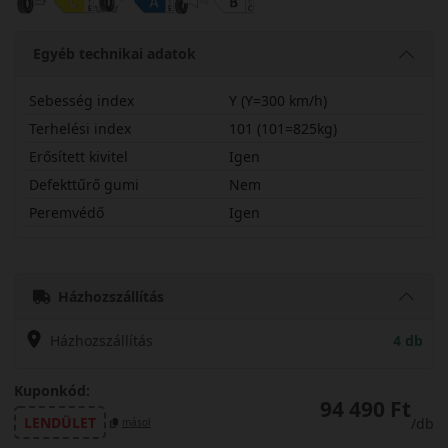
Egyéb technikai adatok
Sebesség index
Y (Y=300 km/h)
Terhelési index
101 (101=825kg)
Erősített kivitel
Igen
Defekttűrő gumi
Nem
Peremvédő
Igen
28530R22YK137X
Házhozszállítás
Házhozszállítás
4 db
Kuponkód:
94 490 Ft
LENDÜLET
/db
másol