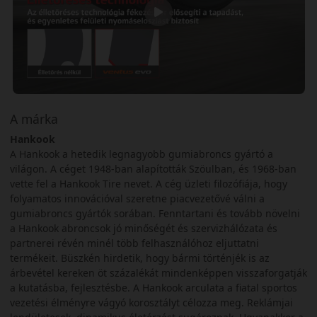
A márka
Hankook
A Hankook a hetedik legnagyobb gumiabroncs gyártó a
világon. A céget 1948-ban alapították Szöulban, és 1968-ban
vette fel a Hankook Tire nevet. A cég üzleti filozófiája, hogy
folyamatos innovációval szeretne piacvezetővé válni a
gumiabroncs gyártók sorában. Fenntartani és tovább növelni
a Hankook abroncsok jó minőségét és szervizhálózata és
partnerei révén minél több felhasználóhoz eljuttatni
termékeit. Büszkén hirdetik, hogy bármi történjék is az
árbevétel kereken öt százalékát mindenképpen visszaforgatják
a kutatásba, fejlesztésbe. A Hankook arculata a fiatal sportos
vezetési élményre vágyó korosztályt célozza meg. Reklámjai