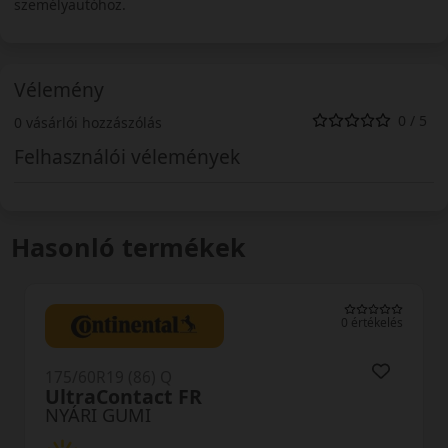
személyautóhoz.
Vélemény
0 / 5
0 vásárlói hozzászólás
Felhasználói vélemények
Hasonló termékek
0 értékelés
5/60R19 (86) Q
175/6
ltraContact FR
EP5
YÁRI GUMI
NYÁ