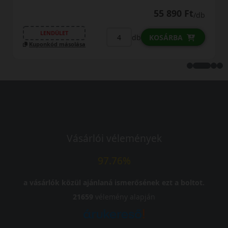
55 890 Ft
/db
LENDÜLET
L
db
KOSÁRBA
uponkód másolása
Kupo
Vásárlói vélemények
97.76%
a vásárlók közül ajánlaná ismerősének ezt a boltot.
21659
vélemény alapján