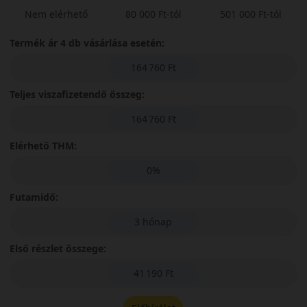
Nem elérhető
80 000 Ft-tól
501 000 Ft-tól
Termék ár 4 db vásárlása esetén:
164 760 Ft
Teljes viszafizetendő összeg:
164 760 Ft
Elérhető THM:
0%
Futamidő:
3 hónap
Első részlet összege:
41 190 Ft