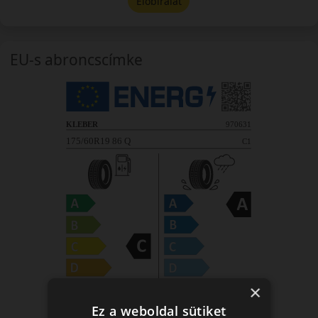
Előbírálat
EU-s abroncscímke
×
Ez a weboldal sütiket