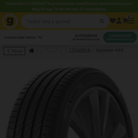
Használja a LENDÜLET kuponkódot és szereltessen kedvezményesen!
Még 55 nap 19 óra 04 perc 37 másodperc.
0
AUTÓSZERVIZ
GUMISZERVIZ
LEGKÖZELEBBI SZERVIZ
IDŐPONTFOGLALÁS
IDŐPONTFOGLALÁS
175/60R19
Dynaxer HP5
Vissza