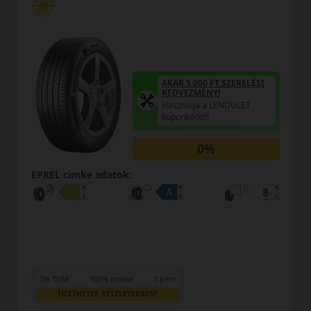
AKÁR 5.000 FT SZERELÉSI
KEDVEZMÉNY!
Használja a LENDÜLET
kuponkódot!
0%
REL cimke adatok:
EPREL
% THM
100% online
7 perc
0% T
FIZETHETEK RÉSZLETEKBEN?