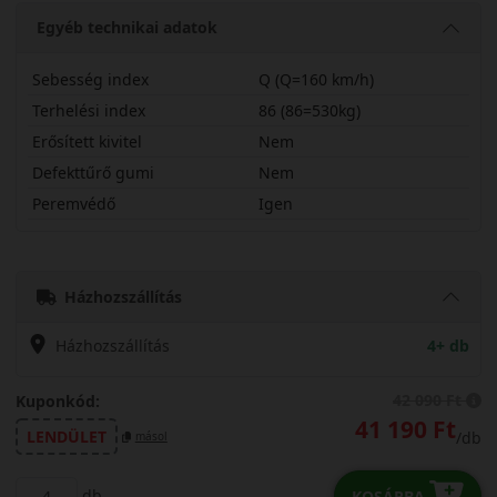
Egyéb technikai adatok
Sebesség index
Q (Q=160 km/h)
Terhelési index
86 (86=530kg)
Erősített kivitel
Nem
Defekttűrő gumi
Nem
Peremvédő
Igen
17560R19QHP5
Házhozszállítás
Házhozszállítás
4+ db
42 090 Ft
Kuponkód:
41 190 Ft
LENDÜLET
/db
másol
db
KOSÁRBA