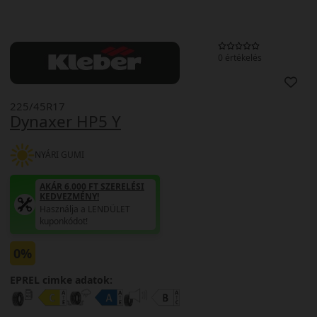
0 értékelés
225/45R17
Dynaxer HP5 Y
NYÁRI GUMI
AKÁR 6.000 FT SZERELÉSI
KEDVEZMÉNY!
Használja a LENDÜLET
kuponkódot!
0%
EPREL cimke adatok: