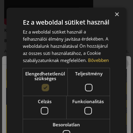
×
Ez a weboldal sütiket használ
Kleber Dynaxer HP5 – Modern nyári személyautó-abroncs
Ez a weboldal sütiket használ a
felhasználói élmény javítása érdekében. A
Bevezető
weboldalunk használatával Ön hozzájárul
A Kleber Dynaxer HP5 egy modern nyári személyautó-abroncs,
az összes süti használatához, a Cookie
amely a biztonságos közlekedést és a kiegyensúlyozott
szabályzatunknak megfelelően.
Bővebben
teljesítményt ötvözi.
Elengedhetetlenül
Teljesítmény
Futófelület és tapadás
szükséges
Fejlett futófelületi kialakítása jó tapadást biztosít száraz és
nedves útfelületen is.
Biztonsági jellemzők
Célzás
Funkcionalitás
Kiszámítható fékezés és stabil kanyarvétel jellemzi.
Komfort és zajszint
Besorolatlan
Csendes futás és kiegyensúlyozott menetkomfort hosszabb