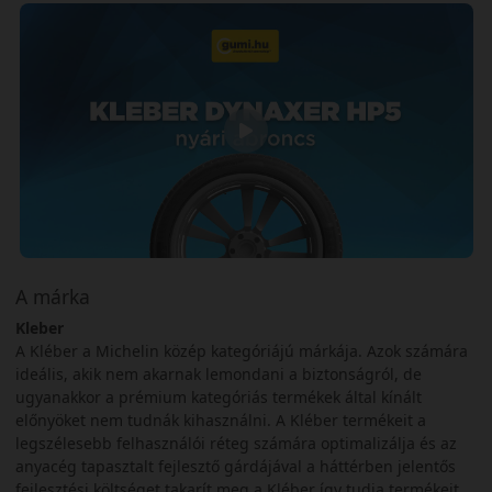
A márka
Kleber
A Kléber a Michelin közép kategóriájú márkája. Azok számára
ideális, akik nem akarnak lemondani a biztonságról, de
ugyanakkor a prémium kategóriás termékek által kínált
előnyöket nem tudnák kihasználni. A Kléber termékeit a
legszélesebb felhasználói réteg számára optimalizálja és az
anyacég tapasztalt fejlesztő gárdájával a háttérben jelentős
fejlesztési költséget takarít meg a Kléber így tudja termékeit