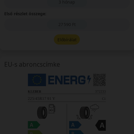
3 hónap
Első részlet összege:
27 590 Ft
Előbírálat
EU-s abroncscímke