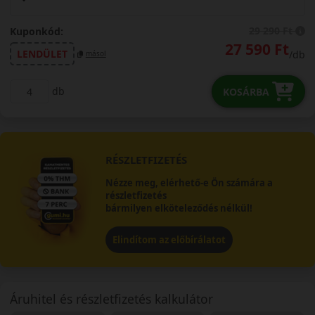
29 290 Ft
Kuponkód:
27 590 Ft
LENDÜLET
/db
másol
db
KOSÁRBA
RÉSZLETFIZETÉS
Nézze meg, elérhető-e Ön számára a
részletfizetés
bármilyen elköteleződés nélkül!
Elindítom az előbírálatot
Áruhitel és részletfizetés kalkulátor