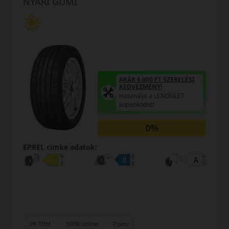
NYÁRI GUMI
AKÁR 6.000 FT SZERELÉSI
KEDVEZMÉNY!
Használja a LENDÜLET
kuponkódot!
TRIPLA ELÉGEDETTSÉG
MINŐSÉGI GARANCIA
Regisztráció után máris az
Öné!
0%
EPREL cimke adatok: