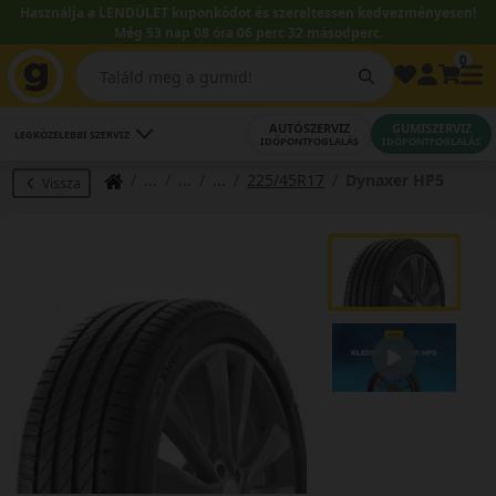
Használja a LENDÜLET kuponkódot és szereltessen kedvezményesen!
Még 53 nap 08 óra 06 perc 31 másodperc.
0
AUTÓSZERVIZ
GUMISZERVIZ
LEGKÖZELEBBI SZERVIZ
IDŐPONTFOGLALÁS
IDŐPONTFOGLALÁS
225/45R17
Dynaxer HP5
Vissza