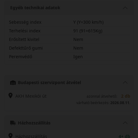
Egyéb technikai adatok
Sebesség index
Y (Y=300 km/h)
Terhelési index
91 (91=615Kg)
Erősített kivitel
Nem
Defekttűrő gumi
Nem
Peremvédő
Igen
22545R17YDHP5
Budapesti szervizpont átvétel
AKH Mexikói út
2 db
azonnal átvehető:
várható beérkezés:
2026.08.11.
Házhozszállítás
Házhozszállítás
4+ db