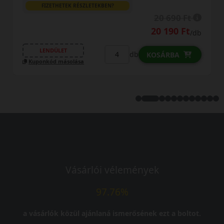
0% THM
100% online
7 perc
FIZETHETEK RÉSZLETEKBEN?
20 490 Ft
/db
LENDÜLET
db
KOSÁRBA
Kuponkód másolása
Vásárlói vélemények
97.76%
a vásárlók közül ajánlaná ismerősének ezt a boltot.