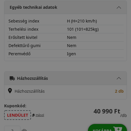
Egyéb technikai adatok
Sebesség index
H (H=210 km/h)
Terhelési index
101 (101=825kg)
Erősített kivitel
Nem
Defekttűrő gumi
Nem
Peremvédő
Igen
23555R19HDHP5S
Házhozszállítás
Házhozszállítás
2 db
Kuponkód:
40 990 Ft
LENDÜLET
/db
másol
db
KOSÁRBA