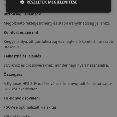
RÉSZLETEK MEGJELENÍTÉSE
aszfaltos nyári körülmények között.
Biztonsági jellemzők
Megbízható fékteljesítmény és stabil irányíthatóság jellemzi.
Komfort és zajszint
Kiegyensúlyozott gördülési zaj és megfelelő komfort hosszabb
utakon is.
Felhasználási ajánlás
SUV-khoz és crossoverekhez, mindennapi nyári használatra.
Összegzés
A Dynaxer HP5 SUV ideális választás a nyugodt és biztonságos
SUV-közlekedéshez.
Fő előnyök röviden:
• SUV-re optimalizált kialakítás
• Stabil tapadás