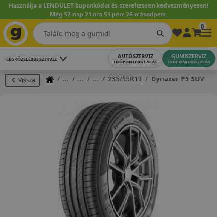
Használja a LENDÜLET kuponkódot és szereltessen kedvezményesen!
Még 52 nap 21 óra 53 perc 26 másodperc.
0
AUTÓSZERVIZ
GUMISZERVIZ
LEGKÖZELEBBI SZERVIZ
IDŐPONTFOGLALÁS
IDŐPONTFOGLALÁS
235/55R19
Dynaxer P5 SUV
Vissza