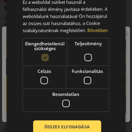
Ez a weboldal sütiket használ a
Bevezető
felhasználói élmény javítása érdekében. A
weboldalunk használatával Ön hozzájárul
A Kumho Ecowing ES31 egy nyári személyautó-abroncs,
az összes süti használatához, a Cookie
amelyet alacsony gördülési ellenállásra és takarékos
szabályzatunknak megfelelően.
Bővebben
üzemeltetésre fejlesztettek.
Futófelület és tapadás
Elengedhetetlenül
Teljesítmény
szükséges
Optimalizált futófelületi mintázata megfelelő tapadást biztosít
városi és országúti környezetben.
Biztonsági jellemzők
Célzás
Funkcionalitás
Megbízható fékteljesítmény és stabil irányíthatóság.
Komfort és zajszint
Besorolatlan
Alacsony zajszint és kiegyensúlyozott menetkomfort.
Felhasználási ajánlás
Személyautókhoz, költségtudatos nyári közlekedéshez.
ÖSSZES ELFOGADÁSA
Összegzés