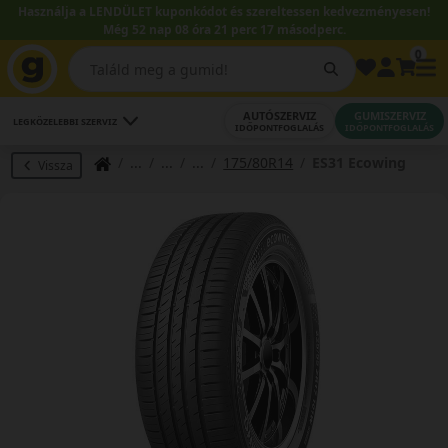
Használja a LENDÜLET kuponkódot és szereltessen kedvezményesen!
Még 52 nap 08 óra 21 perc 16 másodperc.
0
AUTÓSZERVIZ
GUMISZERVIZ
LEGKÖZELEBBI SZERVIZ
IDŐPONTFOGLALÁS
IDŐPONTFOGLALÁS
175/80R14
ES31 Ecowing
Vissza