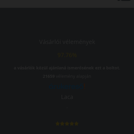
Vásárlói vélemények
97.76%
a vásárlók közül ajánlaná ismerősének ezt a boltot.
21659
vélemény alapján
Laca
-