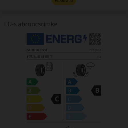
Előbírálat
EU-s abroncscímke