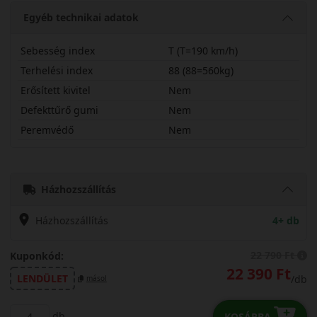
Egyéb technikai adatok
Sebesség index
T (T=190 km/h)
Terhelési index
88 (88=560kg)
Erősített kivitel
Nem
Defekttűrő gumi
Nem
Peremvédő
Nem
17580R14TES31
Házhozszállítás
Házhozszállítás
4+ db
22 790 Ft
Kuponkód:
22 390 Ft
LENDÜLET
/db
másol
db
KOSÁRBA