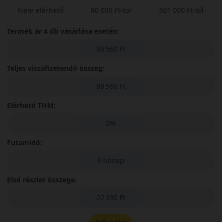
Nem elérhető
80 000 Ft-tól
501 000 Ft-tól
Termék ár 4 db vásárlása esetén:
89 560 Ft
Teljes viszafizetendő összeg:
89 560 Ft
Elérhető THM:
0%
Futamidő:
3 hónap
Első részlet összege:
22 390 Ft