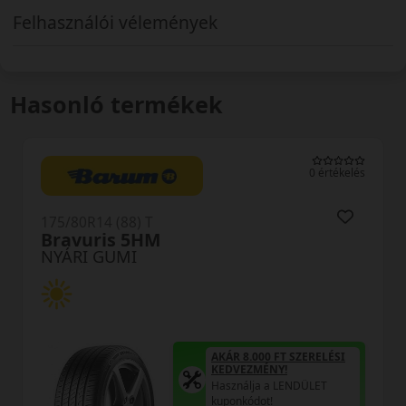
Felhasználói vélemények
Hasonló termékek
s
0 értékelés
175/80R14 (88) T
LK41 G Fit EQ+
NYÁRI GUMI