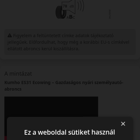
Figyelem a feltüntetett címke adatok tájékoztató
jellegűek. Előfordulhat, hogy még a korábbi EU-s címkével
ellátott abroncs kerül kiszállításra.
A mintázat
Kumho ES31 Ecowing – Gazdaságos nyári személyautó-
abroncs
×
Ez a weboldal sütiket használ