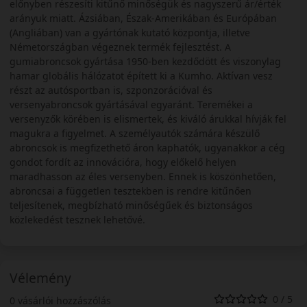
előnyben részesíti kitűnő minőségük és nagyszerű ár/érték
arányuk miatt. Ázsiában, Észak-Amerikában és Európában
(Angliában) van a gyártónak kutató központja, illetve
Németországban végeznek termék fejlesztést. A
gumiabroncsok gyártása 1950-ben kezdődött és viszonylag
hamar globális hálózatot épített ki a Kumho. Aktívan vesz
részt az autósportban is, szponzorációval és
versenyabroncsok gyártásával egyaránt. Teremékei a
versenyzők körében is elismertek, és kiváló árukkal hívják fel
magukra a figyelmet. A személyautók számára készülő
abroncsok is megfizethető áron kaphatók, ugyanakkor a cég
gondot fordít az innovációra, hogy előkelő helyen
maradhasson az éles versenyben. Ennek is köszönhetően,
abroncsai a független tesztekben is rendre kitűnően
teljesítenek, megbízható minőségűek és biztonságos
közlekedést tesznek lehetővé.
Vélemény
0 / 5
0 vásárlói hozzászólás