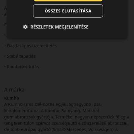
Az ES31 ideális választás a gazdaságos és nyugodt nyári
ÖSSZES ELUTASÍTÁSA
autózáshoz.
Fő előnyök röviden:
RÉSZLETEK MEGJELENÍTÉSE
• Alacsony gördülési ellenállás
• Gazdaságos üzemeltetés
• Stabil tapadás
• Komfortos futás
A márka
Kumho
A Kumho Tires Dél-Korea egyik legnagyobb ipari
konglomerátuma. A Kumho, Samyang, Marshal
gumiabroncsok gyártója. Termékei nagyon népszerűek főleg a
tengeren túlon számos személyautó első szerelésű abroncsai,
de több európai gyártó (Smart-Mercedes, Volkswagen) is