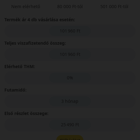
Nem elérhető
80 000 Ft-tól
501 000 Ft-tól
Termék ár 4 db vásárlása esetén:
101 960 Ft
Teljes viszafizetendő összeg:
101 960 Ft
Elérhető THM:
0%
Futamidő:
3 hónap
Első részlet összege:
25 490 Ft