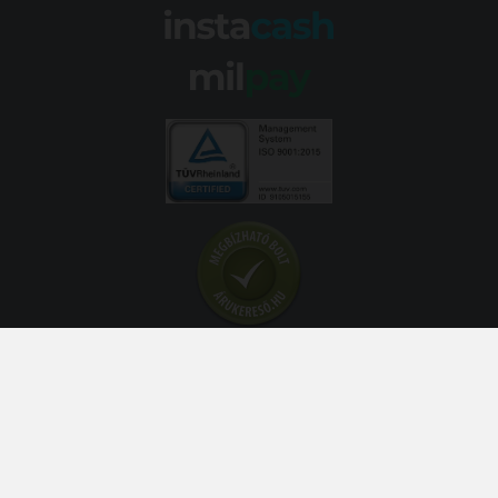
© 2026 Abroncs Kereskedőház Kft. | gumi.hu - Rendeléstől
szerelésig™