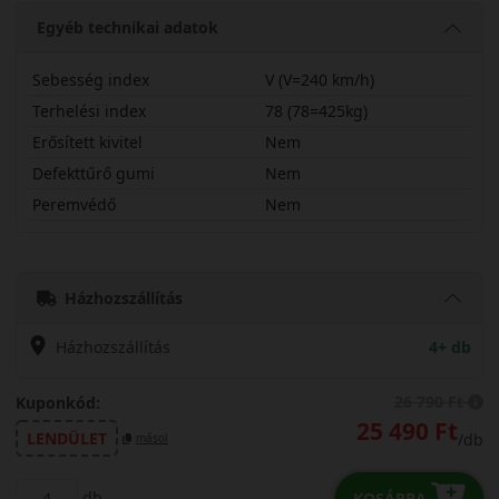
Egyéb technikai adatok
Sebesség index
V (V=240 km/h)
Terhelési index
78 (78=425kg)
Erősített kivitel
Nem
Defekttűrő gumi
Nem
Peremvédő
Nem
19545R15VHS511
Házhozszállítás
Házhozszállítás
4+ db
26 790 Ft
Kuponkód:
25 490 Ft
LENDÜLET
/db
másol
db
KOSÁRBA