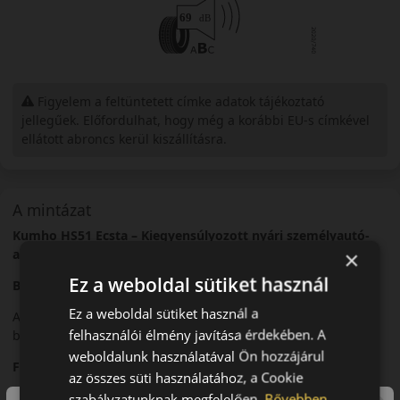
Figyelem a feltüntetett címke adatok tájékoztató
jellegűek. Előfordulhat, hogy még a korábbi EU-s címkével
ellátott abroncs kerül kiszállításra.
A mintázat
Kumho HS51 Ecsta – Kiegyensúlyozott nyári személyautó-
abroncs
×
Ez a weboldal sütiket használ
Bevezető
Ez a weboldal sütiket használ a
A Kumho Ecsta HS51 egy nyári személyautó-abroncs, amely a
felhasználói élmény javítása érdekében. A
biztonságot és a komfortot ötvözi.
weboldalunk használatával Ön hozzájárul
Futófelület és tapadás
az összes süti használatához, a Cookie
Kiegyensúlyozott futófelületi mintázata jó tapadást biztosít
szabályzatunknak megfelelően.
Bővebben