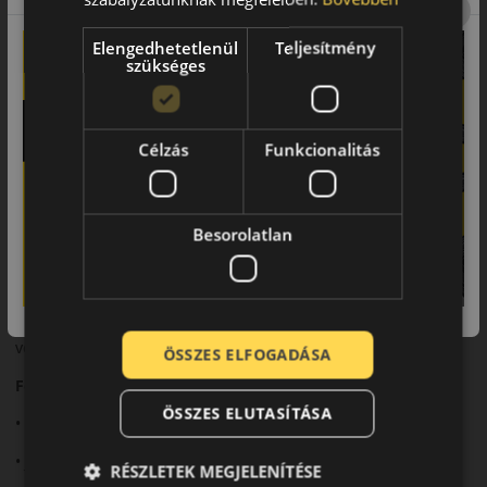
száraz és nedves útfelületen.
Elengedhetetlenül
Teljesítmény
Biztonsági jellemzők
szükséges
Rövid fékút és stabil irányíthatóság jellemzi.
Komfort és zajszint
Célzás
Funkcionalitás
Csendes futás és kellemes menetkomfort.
Felhasználási ajánlás
Besorolatlan
Személyautókhoz, mindennapi nyári használatra.
Összegzés
A HS51 megbízható választás a nyugodt, komfortos nyári
vezetéshez.
ÖSSZES ELFOGADÁSA
Fő előnyök röviden:
ÖSSZES ELUTASÍTÁSA
• Kiegyensúlyozott teljesítmény
• Jó tapadás
RÉSZLETEK MEGJELENÍTÉSE