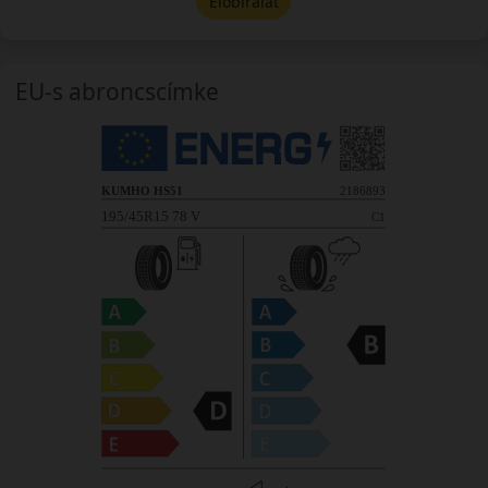
Előbírálat
EU-s abroncscímke