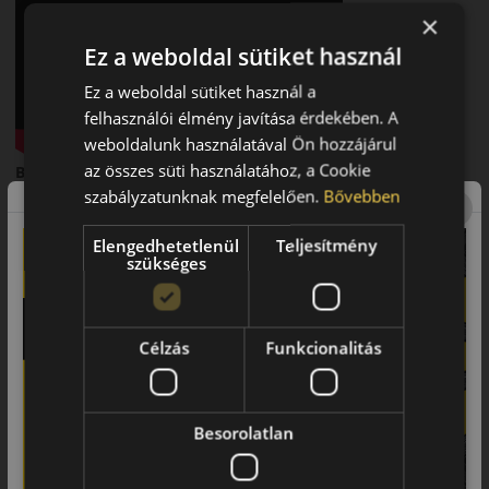
×
Ez a weboldal sütiket használ
Ez a weboldal sütiket használ a
felhasználói élmény javítása érdekében. A
weboldalunk használatával Ön hozzájárul
az összes süti használatához, a Cookie
Bevezető
szabályzatunknak megfelelően.
Bővebben
A Kumho Ecowing ES31 egy nyári személyautó-abroncs,
amelyet alacsony gördülési ellenállásra és takarékos
Elengedhetetlenül
Teljesítmény
üzemeltetésre fejlesztettek.
szükséges
Futófelület és tapadás
Optimalizált futófelületi mintázata megfelelő tapadást biztosít
Célzás
Funkcionalitás
városi és országúti környezetben.
Biztonsági jellemzők
Megbízható fékteljesítmény és stabil irányíthatóság.
Besorolatlan
Komfort és zajszint