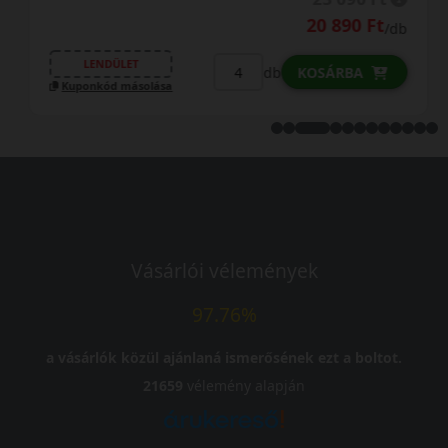
20 890 Ft
/db
LENDÜLET
db
KOSÁRBA
Kuponkód másolása
Vásárlói vélemények
97.76%
a vásárlók közül ajánlaná ismerősének ezt a boltot.
21659
vélemény alapján