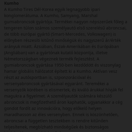
Kumho
A Kumho Tires Dél-Korea egyik legnagyobb ipari
konglomerátuma. A Kumho, Samyang, Marshal
gumiabroncsok gyártója. Termékei nagyon népszerűek főleg a
tengeren túlon számos személyautó első szerelésű abroncsai,
de több európai gyártó (Smart-Mercedes, Volkswagen) is
előnyben részesíti kitűnő minőségük és nagyszerű ár/érték
arányuk miatt. Ázsiában, Észak-Amerikában és Európában
(Angliában) van a gyártónak kutató központja, illetve
Németországban végeznek termék fejlesztést. A
gumiabroncsok gyártása 1950-ben kezdődött és viszonylag
hamar globális hálózatot épített ki a Kumho. Aktívan vesz
részt az autósportban is, szponzorációval és
versenyabroncsok gyártásával egyaránt. Teremékei a
versenyzők körében is elismertek, és kiváló árukkal hívják fel
magukra a figyelmet. A személyautók számára készülő
abroncsok is megfizethető áron kaphatók, ugyanakkor a cég
gondot fordít az innovációra, hogy előkelő helyen
maradhasson az éles versenyben. Ennek is köszönhetően,
abroncsai a független tesztekben is rendre kitűnően
teljesítenek, megbízható minőségűek és biztonságos