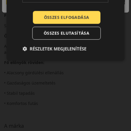
Alacsony zajszint és kiegyensúlyozott menetkomfort.
Felhasználási ajánlás
ÖSSZES ELFOGADÁSA
Személyautókhoz, költségtudatos nyári közlekedéshez.
ÖSSZES ELUTASÍTÁSA
Összegzés
Az ES31 ideális választás a gazdaságos és nyugodt nyári
RÉSZLETEK MEGJELENÍTÉSE
autózáshoz.
Fő előnyök röviden:
• Alacsony gördülési ellenállás
• Gazdaságos üzemeltetés
• Stabil tapadás
• Komfortos futás
A márka