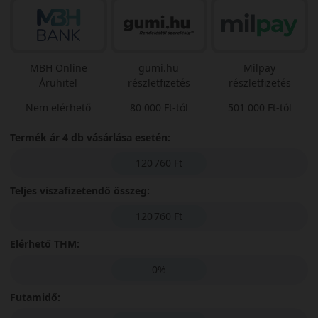
MBH Online
gumi.hu
Milpay
Áruhitel
részletfizetés
részletfizetés
Nem elérhető
80 000 Ft-tól
501 000 Ft-tól
Termék ár 4 db vásárlása esetén:
120 760 Ft
Teljes viszafizetendő összeg:
120 760 Ft
Elérhető THM:
0%
Futamidő: