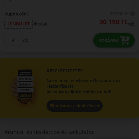
30 590 Ft
Kuponkód:
30 190 Ft
LENDÜLET
/db
másol
db
KOSÁRBA
RÉSZLETFIZETÉS
Nézze meg, elérhető-e Ön számára a
részletfizetés
bármilyen elköteleződés nélkül!
Elindítom az előbírálatot
Áruhitel és részletfizetés kalkulátor