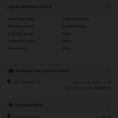
Egyéb technikai adatok
Sebesség index
H (H=210 km/h)
Terhelési index
89 (89=580kg)
Erősített kivitel
Nem
Defekttűrő gumi
Nem
Peremvédő
Nem
19560R16HES31
Budapesti szervizpont átvétel
AKH Mexikói út
2 db
azonnal átvehető:
várható beérkezés:
2026.08.11.
Házhozszállítás
Házhozszállítás
4+ db