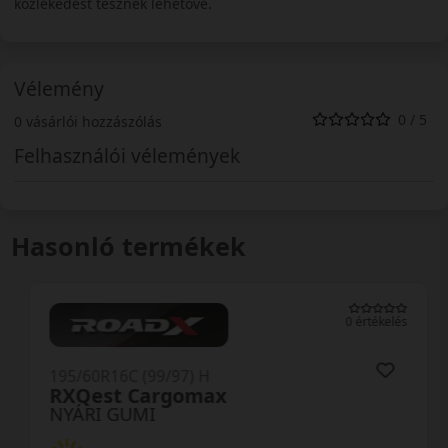
közlekedést tesznek lehetővé.
Vélemény
0 / 5
0 vásárlói hozzászólás
Felhasználói vélemények
Hasonló termékek
0 értékelés
195/60R16C (99/97) H
RXQest Cargomax
NYÁRI GUMI