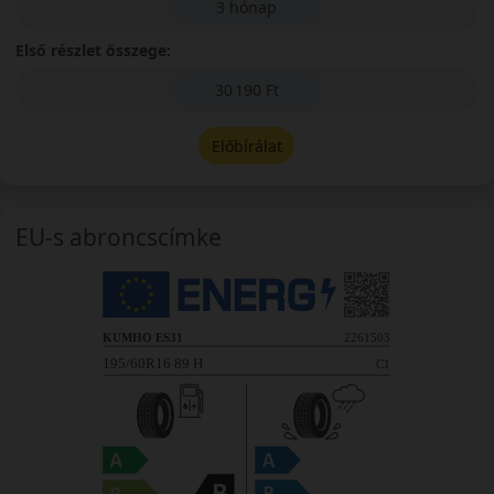
3 hónap
Első részlet összege:
30 190 Ft
Előbírálat
EU-s abroncscímke