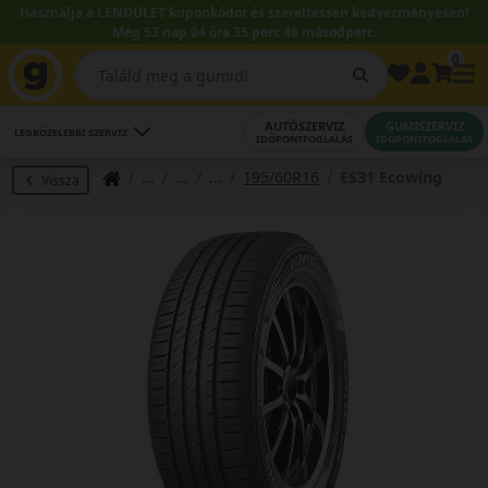
Használja a LENDÜLET kuponkódot és szereltessen kedvezményesen!
Még 53 nap 04 óra 35 perc 45 másodperc.
0
AUTÓSZERVIZ
GUMISZERVIZ
LEGKÖZELEBBI SZERVIZ
IDŐPONTFOGLALÁS
IDŐPONTFOGLALÁS
195/60R16
ES31 Ecowing
Vissza