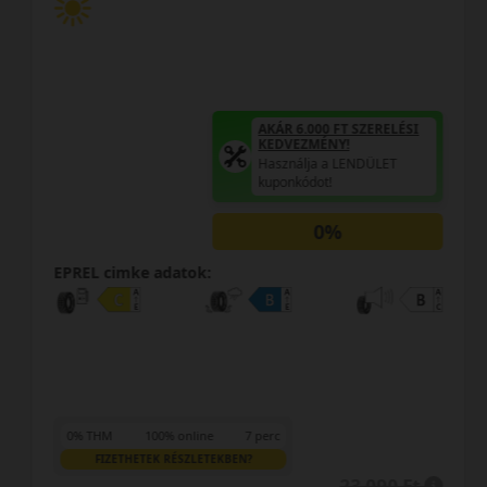
AKÁR 6.000 FT SZERELÉSI
KEDVEZMÉNY!
Használja a LENDÜLET
kuponkódot!
0%
EPREL cimke adatok:
0% THM
100% online
7 perc
FIZETHETEK RÉSZLETEKBEN?
23 090 Ft