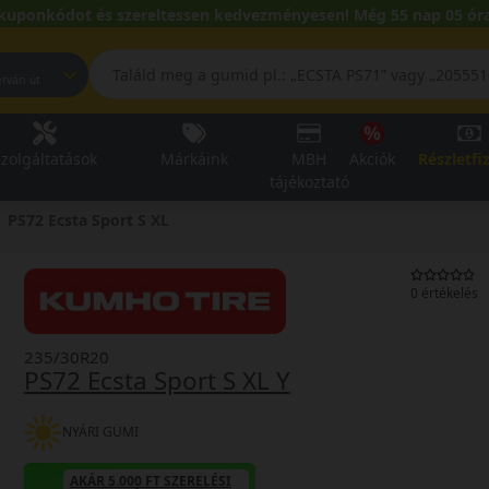
kuponkódot és szereltessen kedvezményesen! Még 55 nap 05 óra
pest, Fehérvári út
zolgáltatások
Márkáink
MBH
Akciók
Részletfi
tájékoztató
PS72 Ecsta Sport S XL
0 értékelés
235/30R20
PS72 Ecsta Sport S XL Y
NYÁRI GUMI
AKÁR 5.000 FT SZERELÉSI