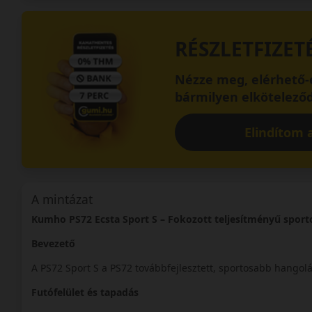
RÉSZLETFIZET
Nézze meg, elérhető-e
bármilyen elköteleződ
Elindítom a
A mintázat
Kumho PS72 Ecsta Sport S – Fokozott teljesítményű sport
Bevezető
A PS72 Sport S a PS72 továbbfejlesztett, sportosabb hangolá
Futófelület és tapadás