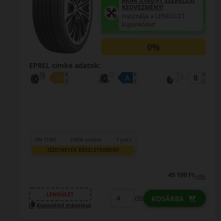
AKÁR 5.000 FT SZERELÉSI
KEDVEZMÉNY!
Használja a LENDÜLET
kuponkódot!
0%
EPREL cimke adatok:
0% THM
100% online
7 perc
FIZETHETEK RÉSZLETEKBEN?
45 190 Ft
/db
LENDÜLET
db
KOSÁRBA
Kuponkód másolása