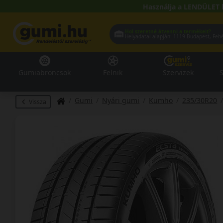
Használja a LENDÜLET 
Hol szeretné átvenni a termékeit?
Helyadatai alapján:
1119 Buda
Gumiabroncsok
Felnik
Szervizek
S
Gumi
Nyári gumi
Kumho
235/30R20
Vissza