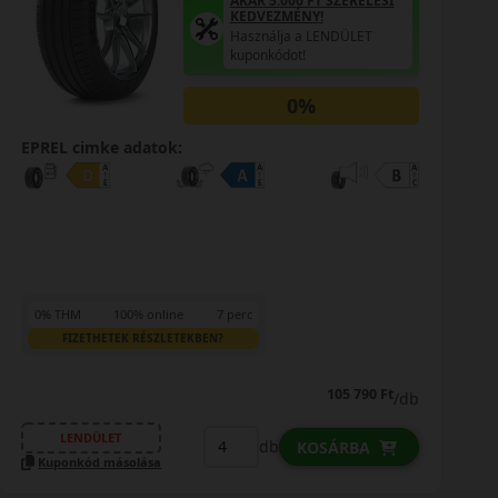
AKÁR 5.000 FT SZERELÉSI
KEDVEZMÉNY!
Használja a LENDÜLET
kuponkódot!
0%
EPREL cimke adatok:
0% THM
100% online
7 perc
FIZETHETEK RÉSZLETEKBEN?
105 790 Ft
/db
LENDÜLET
db
KOSÁRBA
Kuponkód másolása