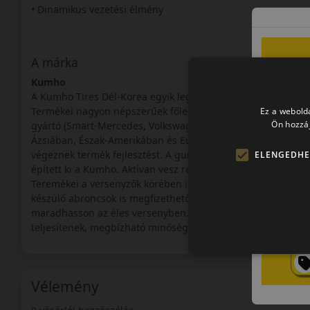
• Dinamikus vezetési élmény
A márka
Kumho
A Kumho Tires Dél-Korea egyik legnagyobb ipari konglome
Termékei nagyon népszerűek főleg a tengeren túlon számos
Ez a webolda
Ön hozzáj
gyártó (Smart-Mercedes, Volkswagen) is előnyben részesíti 
Ázsiában, Észak-Amerikában és Európában (Angliában) van a
végeznek termék fejlesztést. A gumiabroncsok gyártása 195
ELENGEDHE
épített ki a Kumho. Aktívan vesz részt az autósportban is, 
Teremékei a versenyzők körében is elismertek, és kiváló áru
készülő abroncsok is megfizethető áron kaphatók, ugyanakko
maradhasson az éles versenyben. Ennek is köszönhetően, ab
teljesítenek, megbízható minőségűek és biztonságos közlek
Vélemény