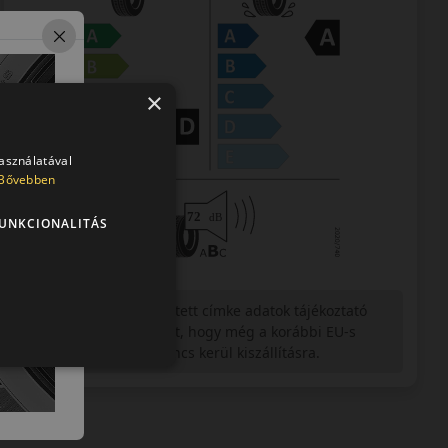
×
használatával
Bővebben
UNKCIONALITÁS
Figyelem a feltüntetett címke adatok tájékoztató
jellegűek. Előfordulhat, hogy még a korábbi EU-s
címkével ellátott abroncs kerül kiszállításra.