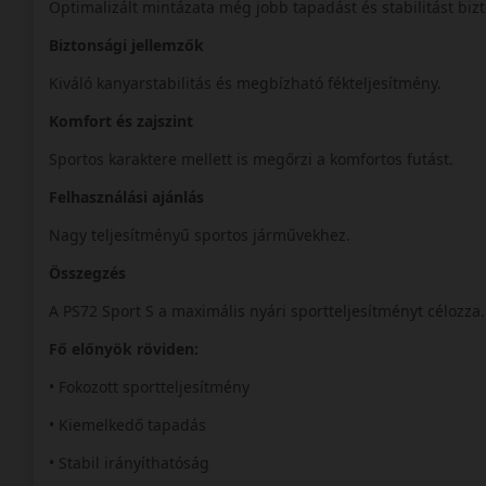
Optimalizált mintázata még jobb tapadást és stabilitást bizt
Biztonsági jellemzők
Kiváló kanyarstabilitás és megbízható fékteljesítmény.
Komfort és zajszint
Sportos karaktere mellett is megőrzi a komfortos futást.
Felhasználási ajánlás
Nagy teljesítményű sportos járművekhez.
Összegzés
A PS72 Sport S a maximális nyári sportteljesítményt célozza
Fő előnyök röviden:
• Fokozott sportteljesítmény
• Kiemelkedő tapadás
• Stabil irányíthatóság