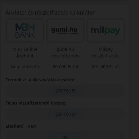
Áruhitel és részletfizetés kalkulátor
MBH Online
gumi.hu
Milpay
Áruhitel
részletfizetés
részletfizetés
Nem elérhető
80 000 Ft-tól
501 000 Ft-tól
Termék ár 4 db vásárlása esetén:
236 760 Ft
Teljes viszafizetendő összeg:
236 760 Ft
Elérhető THM:
0%