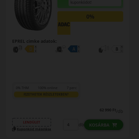
kuponkódot!
0%
EPREL cimke adatok:
0% THM
100% online
7 perc
FIZETHETEK RÉSZLETEKBEN?
62 990 Ft
/db
LENDÜLET
db
KOSÁRBA
Kuponkód másolása