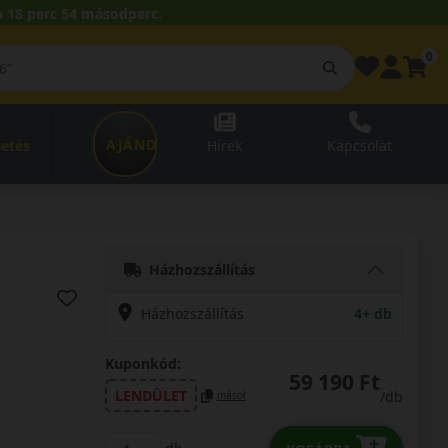
 18 perc 53 másodperc.
0
AJÁNDÉKUTALVÁNY
zetés
Hírek
Kapcsolat
Házhozszállítás
Házhozszállítás
4+ db
Kuponkód:
59 190 Ft
LENDÜLET
/db
másol