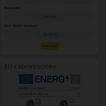
Futamidő:
3 hónap
Első részlet összege:
59 190 Ft
Előbírálat
EU-s abroncscímke