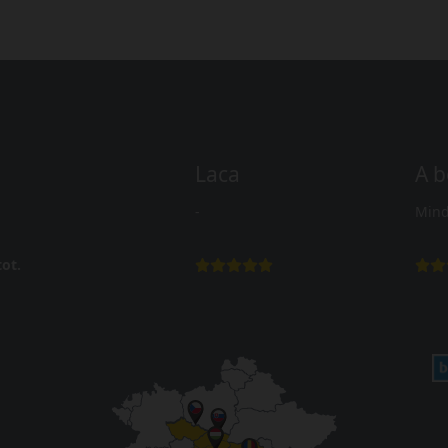
Laca
A b
-
Mind
ot.