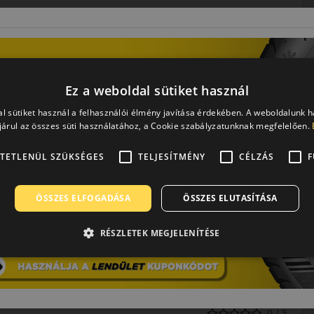
Ez a weboldal sütiket használ
rátuma. A Kumho, Samyang, Marshal gumiabroncsok gyártója.
 személyautó első szerelésű abroncsai, de több európai
l sütiket használ a felhasználói élmény javítása érdekében. A weboldalunk 
árul az összes süti használatához, a Cookie szabályzatunknak megfelelően.
kitűnő minőségük és nagyszerű ár/érték arányuk miatt.
 gyártónak kutató központja, illetve Németországban
0-ben kezdődött és viszonylag hamar globális hálózatot
TETLENÜL SZÜKSÉGES
TELJESÍTMÉNY
CÉLZÁS
F
szponzorációval és versenyabroncsok gyártásával egyaránt.
kkal hívják fel magukra a figyelmet. A személyautók számára
ÖSSZES ELFOGADÁSA
ÖSSZES ELUTASÍTÁSA
r a cég gondot fordít az innovációra, hogy előkelő helyen
roncsai a független tesztekben is rendre kitűnően
edést tesznek lehetővé.
RÉSZLETEK MEGJELENÍTÉSE
0 / 5