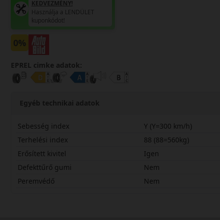
KEDVEZMÉNY!
Használja a LENDÜLET
kuponkódot!
0%
EPREL cimke adatok:
Egyéb technikai adatok
Sebesség index
Y (Y=300 km/h)
Terhelési index
88 (88=560kg)
Erősített kivitel
Igen
Defekttűrő gumi
Nem
Peremvédő
Nem
23530R20YPS72X