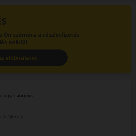
ÉS
 Ön számára a részletfizetés
és nélkül!
z előbírálatot
os nyári abroncs
sú változata.