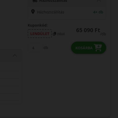
Házhozszállítás
Házhozszállítás
4+ db
Kuponkód:
65 090 Ft
LENDÜLET
/db
másol
db
KOSÁRBA