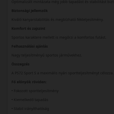
Optimalizált mintázata még jobb tapadást és stabilitást bizt
Biztonsági jellemzők
Kiváló kanyarstabilitás és megbízható fékteljesítmény.
Komfort és zajszint
Sportos karaktere mellett is megőrzi a komfortos futást.
Felhasználási ajánlás
Nagy teljesítményű sportos járművekhez.
Összegzés
A PS72 Sport S a maximális nyári sportteljesítményt célozza
Fő előnyök röviden:
• Fokozott sportteljesítmény
• Kiemelkedő tapadás
• Stabil irányíthatóság