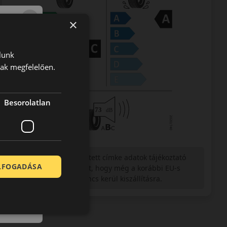
×
lunk
nak megfelelően.
Besorolatlan
Figyelem a feltüntetett címke adatok tájékoztató
ELFOGADÁSA
jellegűek. Előfordulhat, hogy még a korábbi EU-s
címkével ellátott abroncs kerül kiszállításra.