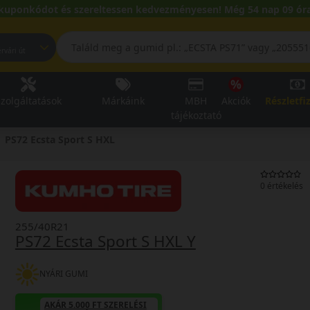
kuponkódot és szereltessen kedvezményesen! Még 54 nap 09 óra
pest, Fehérvári út
zolgáltatások
Márkáink
MBH
Akciók
Részletfi
tájékoztató
PS72 Ecsta Sport S HXL
0 értékelés
255/40R21
PS72 Ecsta Sport S HXL Y
NYÁRI GUMI
AKÁR 5.000 FT SZERELÉSI