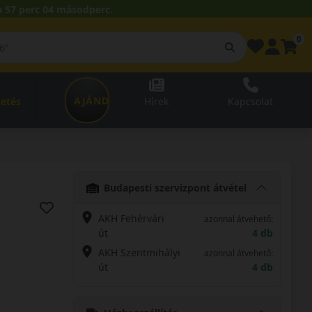
 57 perc 03 másodperc.
0
AJÁNDÉKUTALVÁNY
zetés
Hírek
Kapcsolat
Budapesti szervizpont átvétel
AKH Fehérvári
azonnal átvehető:
út
4 db
AKH Szentmihályi
azonnal átvehető:
út
4 db