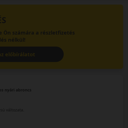
ÉS
 Ön számára a részletfizetés
és nélkül!
z előbírálatot
os nyári abroncs
sú változata.