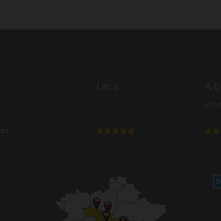
Laca
A b
-
Mind
ot.