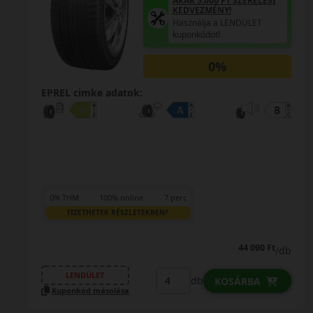
AKÁR 5.000 FT SZERELÉSI
KEDVEZMÉNY!
Használja a LENDÜLET
kuponkódot!
0%
EPREL cimke adatok:
0% THM
100% online
7 perc
FIZETHETEK RÉSZLETEKBEN?
44 090 Ft
/db
LENDÜLET
db
KOSÁRBA
Kuponkód másolása