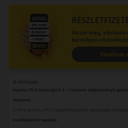
RÉSZLETFIZET
Nézze meg, elérhető-e
bármilyen elköteleződ
Elindítom a
A mintázat
Kumho PS72 Ecsta Sport S – Fokozott teljesítményű sport
Bevezető
A PS72 Sport S a PS72 továbbfejlesztett, sportosabb hangolá
Futófelület és tapadás