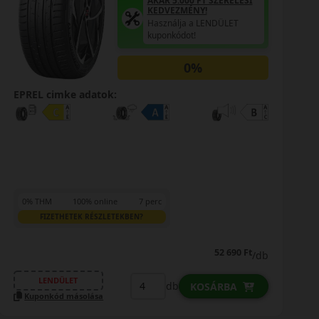
AKÁR 5.000 FT SZERELÉSI
KEDVEZMÉNY!
Használja a LENDÜLET
kuponkódot!
0%
EPREL cimke adatok:
0% THM
100% online
7 perc
FIZETHETEK RÉSZLETEKBEN?
52 690 Ft
/db
LENDÜLET
db
KOSÁRBA
Kuponkód másolása