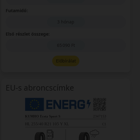
Futamidő:
3 hónap
Első részlet összege:
65 090 Ft
Előbírálat
EU-s abroncscímke