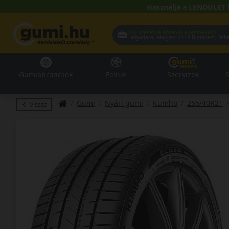
Használja a LENDÜLET 
Hol szeretné átvenni a termékeit?
Helyadatai alapján:
1119 Buda
Gumiabroncsok
Felnik
Szervizek
S
Gumi
Nyári gumi
Kumho
255/40R21
Vissza