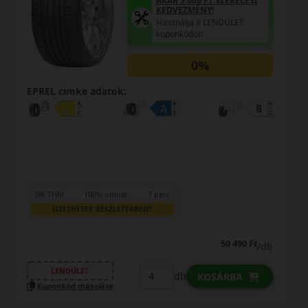
AKÁR 5.000 FT SZERELÉSI
KEDVEZMÉNY!
Használja a LENDÜLET
kuponkódot!
0%
EPREL cimke adatok:
0% THM
100% online
7 perc
FIZETHETEK RÉSZLETEKBEN?
50 490 Ft
/db
LENDÜLET
db
KOSÁRBA
Kuponkód másolása