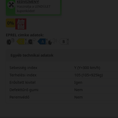
KEDVEZMÉNY!
Használja a LENDÜLET
kuponkódot!
0%
EPREL cimke adatok:
Egyéb technikai adatok
Sebesség index
Y (Y=300 km/h)
Terhelési index
105 (105=925kg)
Erősített kivitel
Igen
Defekttűrő gumi
Nem
Peremvédő
Nem
25540R21YPS72X