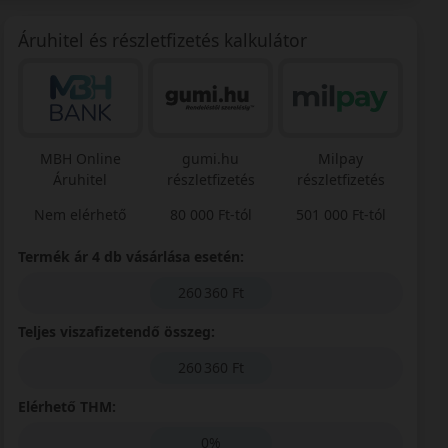
Áruhitel és részletfizetés kalkulátor
MBH Online
gumi.hu
Milpay
Áruhitel
részletfizetés
részletfizetés
Nem elérhető
80 000 Ft-tól
501 000 Ft-tól
Termék ár 4 db vásárlása esetén:
260 360 Ft
Teljes viszafizetendő összeg:
260 360 Ft
Elérhető THM:
0%