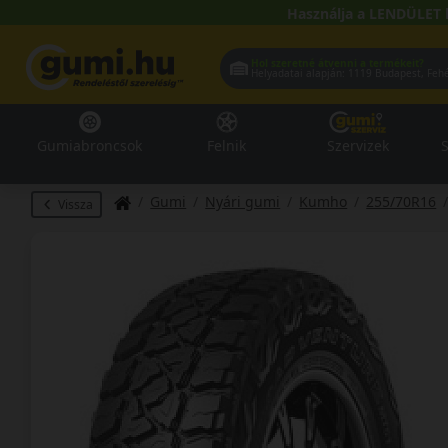
Használja a LENDÜLET 
Hol szeretné átvenni a termékeit?
Helyadatai alapján:
1119 Buda
Gumiabroncsok
Felnik
Szervizek
S
Gumi
Nyári gumi
Kumho
255/70R16
Vissza