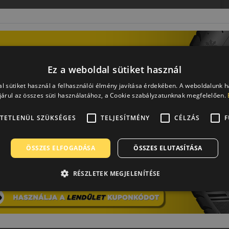
Ez a weboldal sütiket használ
rátuma. A Kumho, Samyang, Marshal gumiabroncsok gyártója.
l sütiket használ a felhasználói élmény javítása érdekében. A weboldalunk 
 személyautó első szerelésű abroncsai, de több európai
árul az összes süti használatához, a Cookie szabályzatunknak megfelelően.
kitűnő minőségük és nagyszerű ár/érték arányuk miatt.
 gyártónak kutató központja, illetve Németországban
TETLENÜL SZÜKSÉGES
TELJESÍTMÉNY
CÉLZÁS
F
0-ben kezdődött és viszonylag hamar globális hálózatot
szponzorációval és versenyabroncsok gyártásával egyaránt.
kkal hívják fel magukra a figyelmet. A személyautók számára
ÖSSZES ELFOGADÁSA
ÖSSZES ELUTASÍTÁSA
r a cég gondot fordít az innovációra, hogy előkelő helyen
roncsai a független tesztekben is rendre kitűnően
RÉSZLETEK MEGJELENÍTÉSE
edést tesznek lehetővé.