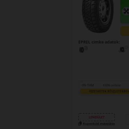
EPREL cimke adatok:
0% THM
100% online
FIZETHETEK RÉSZLETEKBE
LENDÜLET
Kuponkód másolása