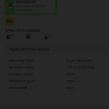
KEDVEZMÉNY!
Használja a LENDÜLET
kuponkódot!
0%
EPREL cimke adatok:
Egyéb technikai adatok
Sebesség index
Q (Q=160 km/h)
Terhelési index
115 (115=1215kg)
Erősített kivitel
Nem
Defekttűrő gumi
Nem
Peremvédő
Nem
25570R16QMT51