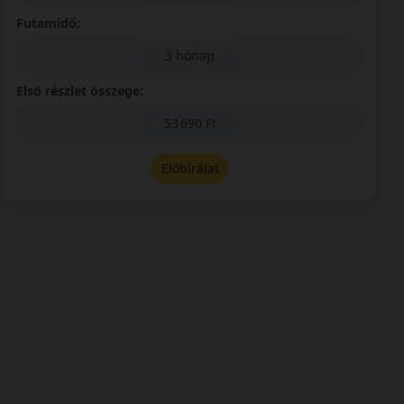
Futamidő:
3 hónap
Első részlet összege:
53 690 Ft
Előbírálat