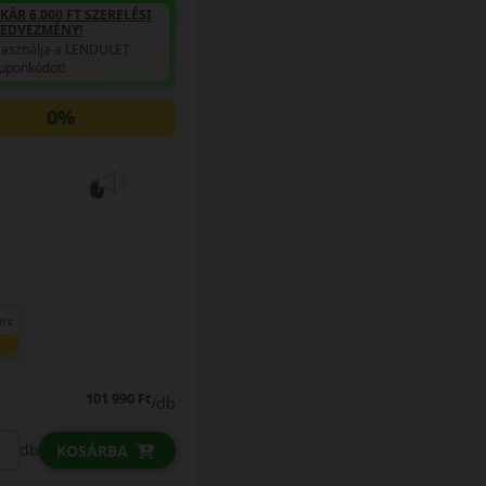
KÁR 6.000 FT SZERELÉSI
EDVEZMÉNY!
asználja a LENDÜLET
uponkódot!
0%
erc
101 990 Ft
/db
db
KOSÁRBA