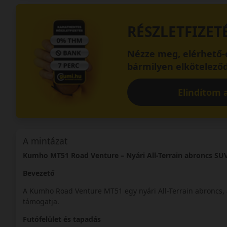
RÉSZLETFIZET
Nézze meg, elérhető-e
bármilyen elköteleződ
Elindítom a
A mintázat
Kumho MT51 Road Venture – Nyári All-Terrain abroncs SU
Bevezető
A Kumho Road Venture MT51 egy nyári All-Terrain abroncs, a
támogatja.
Futófelület és tapadás