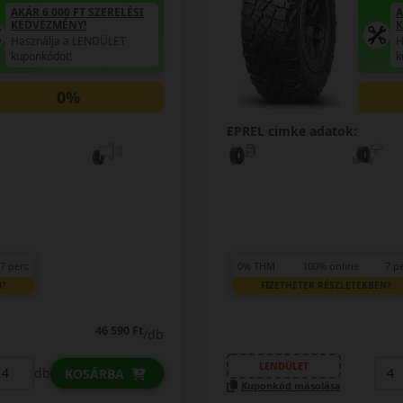
AKÁR 6.000 FT SZERELÉSI
A
KEDVEZMÉNY!
K
Használja a LENDÜLET
H
kuponkódot!
k
0%
EPREL cimke adatok:
7 perc
0% THM
100% online
7 p
N?
FIZETHETEK RÉSZLETEKBEN?
46 590 Ft
/db
LENDÜLET
db
KOSÁRBA
Kuponkód másolása