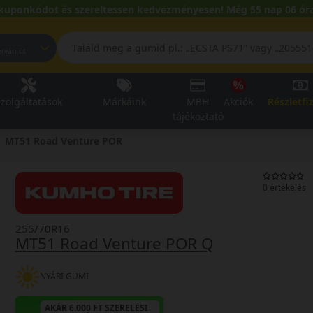
kuponkódot és szereltessen kedvezményesen! Még 55 nap 06 óra
pest, Fehérvári út
zolgáltatások
Márkáink
MBH
Akciók
Részletfi
tájékoztató
MT51 Road Venture POR
0 értékelés
255/70R16
MT51 Road Venture POR Q
NYÁRI GUMI
AKÁR 6.000 FT SZERELÉSI