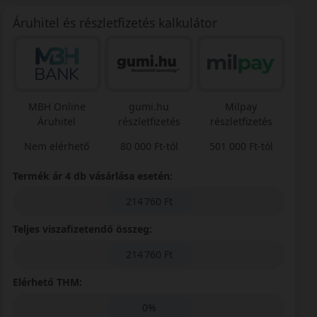
Áruhitel és részletfizetés kalkulátor
MBH Online
gumi.hu
Milpay
Áruhitel
részletfizetés
részletfizetés
Nem elérhető
80 000 Ft-tól
501 000 Ft-tól
Termék ár 4 db vásárlása esetén:
214 760 Ft
Teljes viszafizetendő összeg:
214 760 Ft
Elérhető THM:
0%