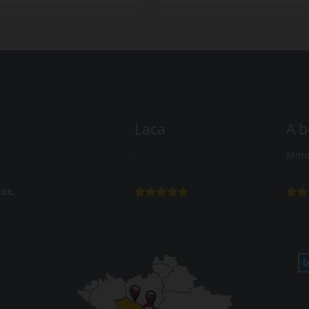
Laca
A b
-
Mind
ot.