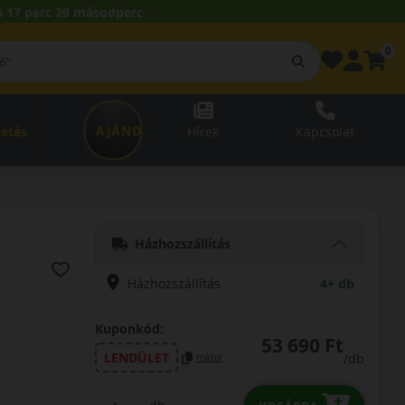
 17 perc 28 másodperc.
0
AJÁNDÉKUTALVÁNY
zetés
Hírek
Kapcsolat
Házhozszállítás
Házhozszállítás
4+ db
Kuponkód:
53 690 Ft
LENDÜLET
/db
másol