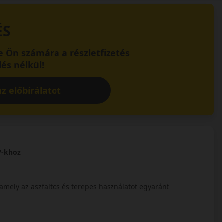
ÉS
 Ön számára a részletfizetés
és nélkül!
z előbírálatot
V-khoz
mely az aszfaltos és terepes használatot egyaránt