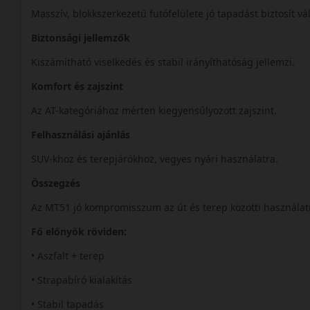
Masszív, blokkszerkezetű futófelülete jó tapadást biztosít vá
Biztonsági jellemzők
Kiszámítható viselkedés és stabil irányíthatóság jellemzi.
Komfort és zajszint
Az AT-kategóriához mérten kiegyensúlyozott zajszint.
Felhasználási ajánlás
SUV-khoz és terepjárókhoz, vegyes nyári használatra.
Összegzés
Az MT51 jó kompromisszum az út és terep közötti használat
Fő előnyök röviden:
• Aszfalt + terep
• Strapabíró kialakítás
• Stabil tapadás