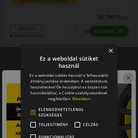
FIZETHETEK RÉSZLETEKBEN?
55 790 Ft
/db
LENDÜLET
db
KOSÁRBA
Kuponkód másolása
×
Ez a weboldal sütiket
használ
Vásárlói vélemények
Ez a weboldal sütiket használ a felhasználói
élmény javítása érdekében. A weboldalunk
97.76%
használatával Ön hozzájárul az összes süti
használatához, a Cookie szabályzatunknak
a vásárlók közül ajánlaná ismerősének ezt a boltot.
megfelelően.
Bővebben
21659
vélemény alapján
ELENGEDHETETLENÜL
SZÜKSÉGES
Laca
TELJESÍTMÉNY
CÉLZÁS
-
FUNKCIONALITÁS