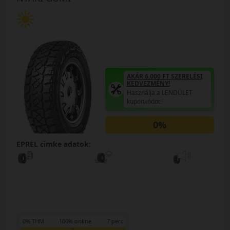
AKÁR 6.000 FT SZERELÉSI
KEDVEZMÉNY!
Használja a LENDÜLET
kuponkódot!
0%
EPREL cimke adatok:
0% THM
100% online
7 perc