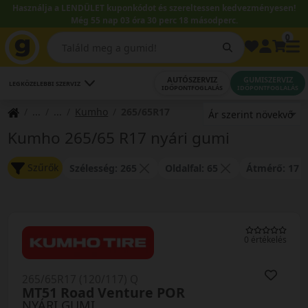
Használja a LENDÜLET kuponkódot és szereltessen kedvezményesen!
Még 55 nap 03 óra 30 perc 18 másodperc.
0
AUTÓSZERVIZ
GUMISZERVIZ
LEGKÖZELEBBI SZERVIZ
IDŐPONTFOGLALÁS
IDŐPONTFOGLALÁS
Kumho
265/65R17
Kumho 265/65 R17 nyári gumi
Szűrők
Szélesség: 265
Oldalfal: 65
Átmérő: 17
0 értékelés
265/65R17 (120/117) Q
MT51 Road Venture POR
NYÁRI GUMI