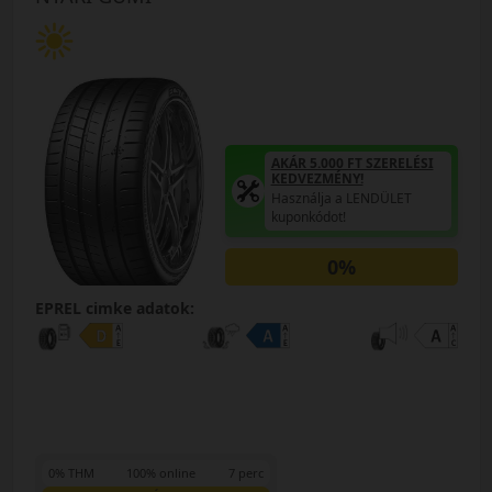
AKÁR 5.000 FT SZERELÉSI
KEDVEZMÉNY!
Használja a LENDÜLET
kuponkódot!
0%
EPREL cimke adatok:
0% THM
100% online
7 perc