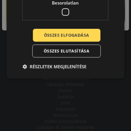
Besorolatlan
A bolt vásárlója
ÖSSZES ELFOGADÁSA
Minden tökéletesen működik.
ÖSSZES ELUTASÍTÁSA
RÉSZLETEK MEGJELENÍTÉSE
Impresszum
Adatvédelmi tájékoztató
Vásárlási feltételek
Karrier
Tudástár
GYIK
Kapcsolat
Impresszum
Elállás a szerződéstől
Szállítási és fizetési feltételek