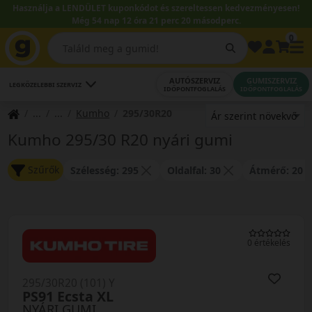
Használja a LENDÜLET kuponkódot és szereltessen kedvezményesen!
Még 54 nap 12 óra 21 perc 19 másodperc.
0
AUTÓSZERVIZ
GUMISZERVIZ
LEGKÖZELEBBI SZERVIZ
IDŐPONTFOGLALÁS
IDŐPONTFOGLALÁS
Kumho
295/30R20
Kumho 295/30 R20 nyári gumi
Szűrők
Szélesség: 295
Oldalfal: 30
Átmérő: 20
0 értékelés
295/30R20 (101) Y
PS91 Ecsta XL
NYÁRI GUMI