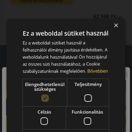
FIZETHETEK RÉSZLETEKBEN?
62 590 Ft
/db
×
LENDÜLET
db
KOSÁRBA
Ez a weboldal sütiket használ
Kuponkód másolása
Ez a weboldal sütiket használ a
felhasználói élmény javítása érdekében. A
weboldalunk használatával Ön hozzájárul
az összes süti használatához, a Cookie
Vásárlói vélemények
szabályzatunknak megfelelően.
Bővebben
97.76%
Elengedhetetlenül
Teljesítmény
szükséges
a vásárlók közül ajánlaná ismerősének ezt a boltot.
21659
vélemény alapján
Célzás
Funkcionalitás
Laca
-