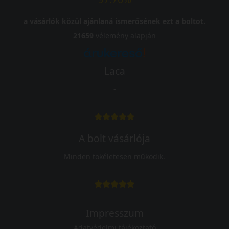
a vásárlók közül ajánlaná ismerősének ezt a boltot.
21659
vélemény alapján
Laca
-
A bolt vásárlója
Minden tökéletesen működik.
Impresszum
Adatvédelmi tájékoztató