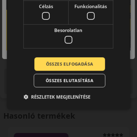
Célzás
Funkcionalitás
Besorolatlan
ÖSSZES ELFOGADÁSA
Figyelem a feltüntetett címke adatok tájékoztató
ÖSSZES ELUTASÍTÁSA
jellegűek. Előfordulhat, hogy még a korábbi EU-s címkével
ellátott abroncs kerül kiszállításra.
RÉSZLETEK MEGJELENÍTÉSE
Hasonló termékek