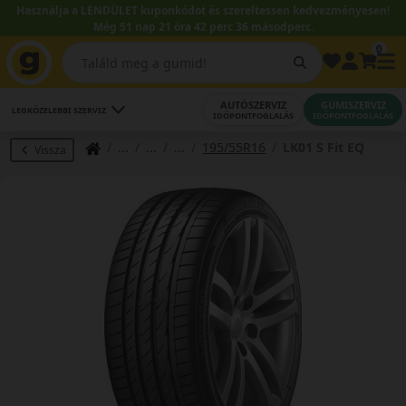
Használja a LENDÜLET kuponkódot és szereltessen kedvezményesen!
Még 51 nap 21 óra 42 perc 35 másodperc.
0
AUTÓSZERVIZ
GUMISZERVIZ
LEGKÖZELEBBI SZERVIZ
IDŐPONTFOGLALÁS
IDŐPONTFOGLALÁS
195/55R16
LK01 S Fit EQ
Vissza