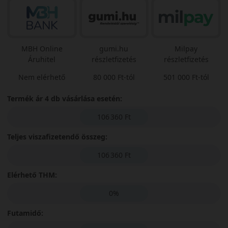
MBH Online
gumi.hu
Milpay
Áruhitel
részletfizetés
részletfizetés
Nem elérhető
80 000 Ft-tól
501 000 Ft-tól
Termék ár 4 db vásárlása esetén:
106 360 Ft
Teljes viszafizetendő összeg:
106 360 Ft
Elérhető THM:
0%
Futamidő: