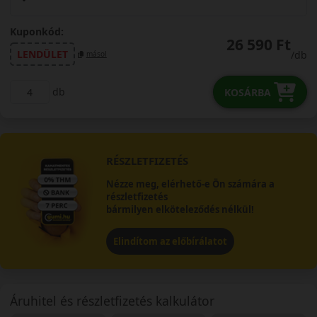
Kuponkód:
26 590 Ft
LENDÜLET
/db
másol
db
KOSÁRBA
RÉSZLETFIZETÉS
Nézze meg, elérhető-e Ön számára a
részletfizetés
bármilyen elköteleződés nélkül!
Elindítom az előbírálatot
Áruhitel és részletfizetés kalkulátor