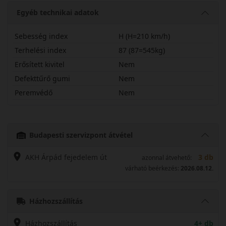
Egyéb technikai adatok
Sebesség index
H (H=210 km/h)
Terhelési index
87 (87=545kg)
Erősített kivitel
Nem
Defekttűrő gumi
Nem
Peremvédő
Nem
19555R16HLK1
Budapesti szervizpont átvétel
AKH Árpád fejedelem út
3 db
azonnal átvehető:
várható beérkezés:
2026.08.12.
Házhozszállítás
Házhozszállítás
4+ db