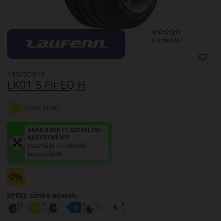
0 értékelés
195/55R16
LK01 S Fit EQ H
NYÁRI GUMI
AKÁR 6.000 FT SZERELÉSI
KEDVEZMÉNY!
Használja a LENDÜLET
kuponkódot!
0%
EPREL cimke adatok: