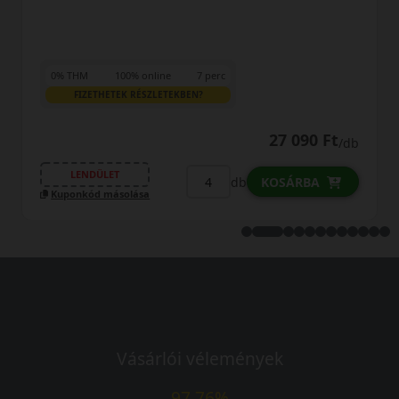
0% THM
100% online
7 perc
FIZETHETEK RÉSZLETEKBEN?
27 090 Ft
/db
LENDÜLET
db
KOSÁRBA
Kuponkód másolása
Vásárlói vélemények
97.76%