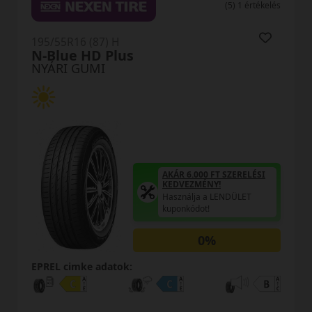
(5) 1 értékelés
195/55R16 (87) H
N-Blue HD Plus
NYÁRI GUMI
AKÁR 6.000 FT SZERELÉSI
KEDVEZMÉNY!
Használja a LENDÜLET
kuponkódot!
0%
EPREL cimke adatok: