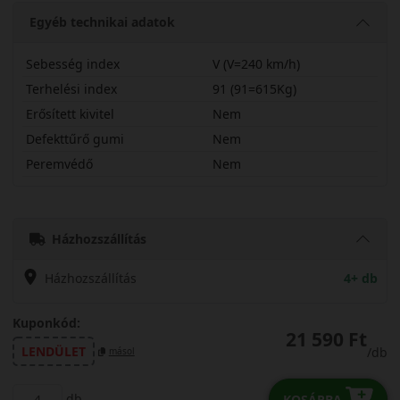
Egyéb technikai adatok
Sebesség index
V (V=240 km/h)
Terhelési index
91 (91=615Kg)
Erősített kivitel
Nem
Defekttűrő gumi
Nem
Peremvédő
Nem
20555R16VLK12
Házhozszállítás
Házhozszállítás
4+ db
Kuponkód:
21 590 Ft
LENDÜLET
/db
másol
db
KOSÁRBA