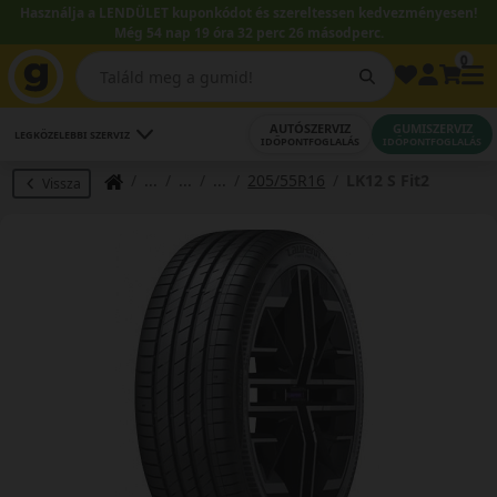
Használja a LENDÜLET kuponkódot és szereltessen kedvezményesen!
Még 54 nap 19 óra 32 perc 26 másodperc.
0
AUTÓSZERVIZ
GUMISZERVIZ
LEGKÖZELEBBI SZERVIZ
IDŐPONTFOGLALÁS
IDŐPONTFOGLALÁS
205/55R16
LK12 S Fit2
Vissza