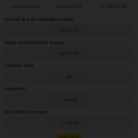
Nem elérhető
80 000 Ft-tól
501 000 Ft-tól
Termék ár 4 db vásárlása esetén:
86 360 Ft
Teljes viszafizetendő összeg:
86 360 Ft
Elérhető THM:
0%
Futamidő:
3 hónap
Első részlet összege:
21 590 Ft