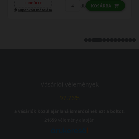
LENDÜLET
db
KOSÁRBA
Kuponkód másolása
Vásárlói vélemények
97.76%
a vásárlók közül ajánlaná ismerősének ezt a boltot.
21659
vélemény alapján