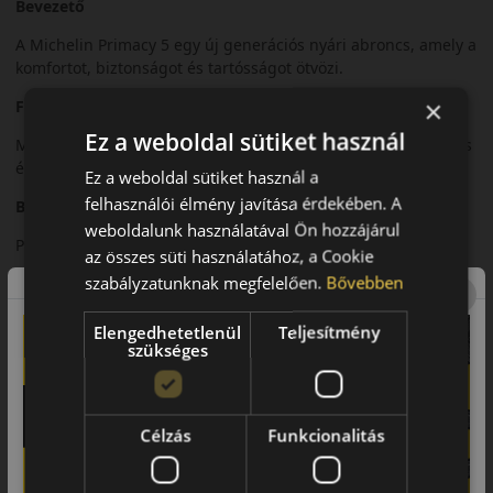
Bevezető
A Michelin Primacy 5 egy új generációs nyári abroncs, amely a
komfortot, biztonságot és tartósságot ötvözi.
×
Futófelület és tapadás
Ez a weboldal sütiket használ
Modern futófelületi kialakítása kiváló tapadást biztosít nedves
és száraz úton.
Ez a weboldal sütiket használ a
felhasználói élmény javítása érdekében. A
Biztonsági jellemzők
weboldalunk használatával Ön hozzájárul
Precíz irányíthatóság és rövid fékút jellemzi.
az összes süti használatához, a Cookie
szabályzatunknak megfelelően.
Bővebben
Komfort és zajszint
Csendes futás és magas menetkomfort.
Elengedhetetlenül
Teljesítmény
szükséges
Felhasználási ajánlás
Személyautókhoz, mindennapi nyári használatra.
Célzás
Funkcionalitás