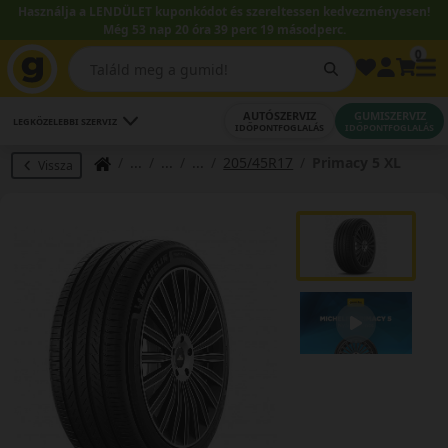
Használja a LENDÜLET kuponkódot és szereltessen kedvezményesen!
Még 53 nap 20 óra 39 perc 18 másodperc.
0
AUTÓSZERVIZ
GUMISZERVIZ
LEGKÖZELEBBI SZERVIZ
IDŐPONTFOGLALÁS
IDŐPONTFOGLALÁS
205/45R17
Primacy 5 XL
Vissza