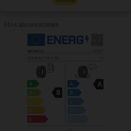
Előbírálat
EU-s abroncscímke