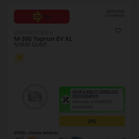
0 értékelés
205/45R17 (88) V
LK12 S Fit2 XL
NYÁRI GUMI
AKÁR 6.000 FT SZERELÉSI
KEDVEZMÉNY!
Használja a LENDÜLET
kuponkódot!
0%
EPREL cimke adatok: