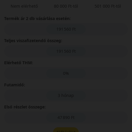
Nem elérhető
80 000 Ft-tól
501 000 Ft-tól
Termék ár 2 db vásárlása esetén:
191 560 Ft
Teljes viszafizetendő összeg:
191 560 Ft
Elérhető THM:
0%
Futamidő:
3 hónap
Első részlet összege:
47 890 Ft