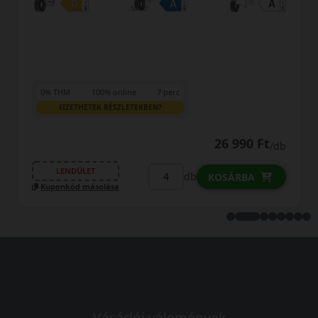
0% THM
100% online
7 perc
FIZETHETEK RÉSZLETEKBEN?
29 490 Ft
/db
LENDÜLET
db
KOSÁRBA
Kuponkód másolása
Vásárlói vélemények