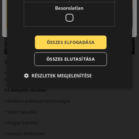
Besorolatlan
ÖSSZES ELFOGADÁSA
ÖSSZES ELUTASÍTÁSA
Összegzés
A Primacy 5 a prémium komfort és biztonság új generációját
RÉSZLETEK MEGJELENÍTÉSE
képviseli.
Fő előnyök röviden:
• Modern prémium technológia
• Stabil tapadás
• Magas komfort
• Hosszú élettartam