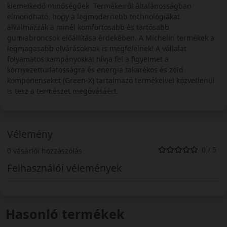
kiemelkedő minőségűek. Termékeiről általánosságban
elmondható, hogy a legmodernebb technológiákat
alkalmazzák a minél komfortosabb és tartósabb
gumiabroncsok előállítása érdekében. A Michelin termékek a
legmagasabb elvárásoknak is megfelelnek! A vállalat
folyamatos kampányokkal hívja fel a figyelmet a
környezettudatosságra és energia takarékos és zöld
komponenseket (Green-X) tartalmazó termékeivel közvetlenül
is tesz a természet megóvásáért.
Vélemény
0 / 5
0 vásárlói hozzászólás
Felhasználói vélemények
Hasonló termékek