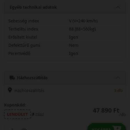
Egyéb technikai adatok
Sebesség index
V (V=240 km/h)
Terhelési index
88 (88=560kg)
Erősített kivitel
Igen
Defekttűrő gumi
Nem
Peremvédő
Igen
20545R17VPRIM5X
Házhozszállítás
Házhozszállítás
3 db
Kuponkód:
47 890 Ft
LENDÜLET
/db
másol
db
KOSÁRBA