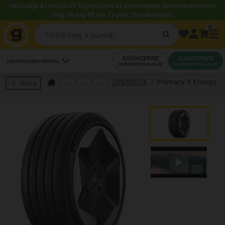
Használja a LENDÜLET kuponkódot és szereltessen kedvezményesen!
Még 54 nap 08 óra 17 perc 26 másodperc.
0
AUTÓSZERVIZ
GUMISZERVIZ
LEGKÖZELEBBI SZERVIZ
IDŐPONTFOGLALÁS
IDŐPONTFOGLALÁS
205/60R16
Primacy 5 Energy
Vissza