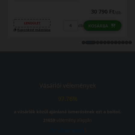
LENDÜLET
db
KOSÁRBA
Kuponkód másolása
Vásárlói vélemények
97.76%
a vásárlók közül ajánlaná ismerősének ezt a boltot.
21659
vélemény alapján