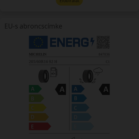
Előbírálat
EU-s abroncscímke