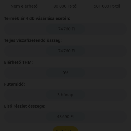
Nem elérhető
80 000 Ft-tól
501 000 Ft-tól
Termék ár 4 db vásárlása esetén:
174 760 Ft
Teljes viszafizetendő összeg:
174 760 Ft
Elérhető THM:
0%
Futamidő:
3 hónap
Első részlet összege:
43 690 Ft