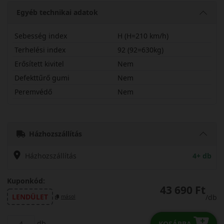
Egyéb technikai adatok
Sebesség index
H (H=210 km/h)
Terhelési index
92 (92=630kg)
Erősített kivitel
Nem
Defekttűrő gumi
Nem
Peremvédő
Nem
20560R16HPM5E
Házhozszállítás
Házhozszállítás
4+ db
Kuponkód:
43 690 Ft
LENDÜLET
/db
másol
db
KOSÁRBA