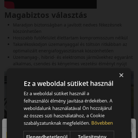
Magabiztos választás
Maradjon biztonságban a javított nedves fékezésnek
köszönhetően
Hosszabb futófelület élettartam kompromisszum nélkül
Takarékoskodjon üzemanyaggal és töltsön ritkábban az
optimalizált energiafogyasztásnak köszönhetően
Üzemanyag-, hibrid- és elektromos járművekhez egyaránt
alkalmas, csendes és kényelmes vezetési élményt nyújt
×
Ez a weboldal sütiket használ
Ez a weboldal sütiket használ a
felhasználói élmény javítása érdekében. A
weboldalunk használatával Ön hozzájárul
az összes süti használatához, a Cookie
szabályzatunknak megfelelően.
Bővebben
Elengedhetetlenül
Teljesítmény