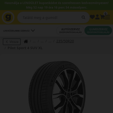
Használja a LENDÜLET kuponkódot és szereltessen kedvezményesen!
Még 52 nap 19 óra 16 perc 54 másodperc.
0
AUTÓSZERVIZ
GUMISZERVIZ
LEGKÖZELEBBI SZERVIZ
IDŐPONTFOGLALÁS
IDŐPONTFOGLALÁS
235/50R20
Vissza
Pilot Sport 4 SUV XL