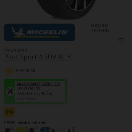
0 értékelés
235/50R20
Pilot Sport 4 SUV XL Y
NYÁRI GUMI
AKÁR 5.000 FT SZERELÉSI
KEDVEZMÉNY!
Használja a LENDÜLET
kuponkódot!
0%
EPREL cimke adatok: