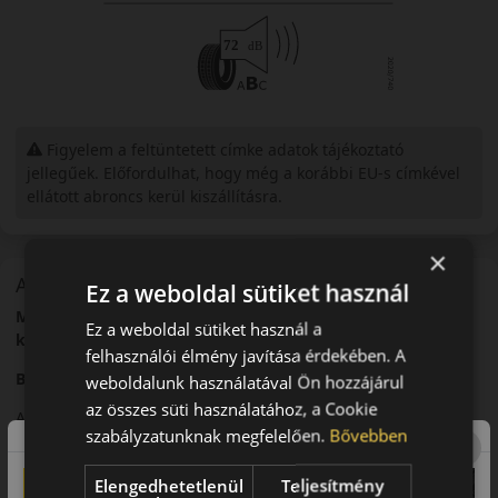
Figyelem a feltüntetett címke adatok tájékoztató
jellegűek. Előfordulhat, hogy még a korábbi EU-s címkével
ellátott abroncs kerül kiszállításra.
×
A mintázat
Ez a weboldal sütiket használ
Michelin Pilot Sport 4 SUV – Sportos nyári abroncs SUV-
Ez a weboldal sütiket használ a
khoz
felhasználói élmény javítása érdekében. A
Bevezető
weboldalunk használatával Ön hozzájárul
az összes süti használatához, a Cookie
A Michelin Pilot Sport 4 SUV egy prémium nyári abroncs,
szabályzatunknak megfelelően.
Bővebben
amelyet nagy teljesítményű SUV-k számára fejlesztettek.
Futófelület és tapadás
Elengedhetetlenül
Teljesítmény