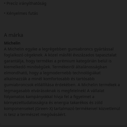
• Precíz irányíthatóság
• Kényelmes futás
A márka
Michelin
A Michelin egyike a legrégebben gumiabroncs gyártással
foglalkozó cégeknek. A közel másfél évszázados tapasztalat
garantálja, hogy termékei a prémium kategórián belül is
kiemelkedő minőségűek. Termékeiről általánosságban
elmondható, hogy a legmodernebb technológiákat
alkalmazzák a minél komfortosabb és tartósabb
gumiabroncsok előállítása érdekében. A Michelin termékek a
legmagasabb elvárásoknak is megfelelnek! A vállalat
folyamatos kampányokkal hívja fel a figyelmet a
környezettudatosságra és energia takarékos és zöld
komponenseket (Green-X) tartalmazó termékeivel közvetlenül
is tesz a természet megóvásáért.