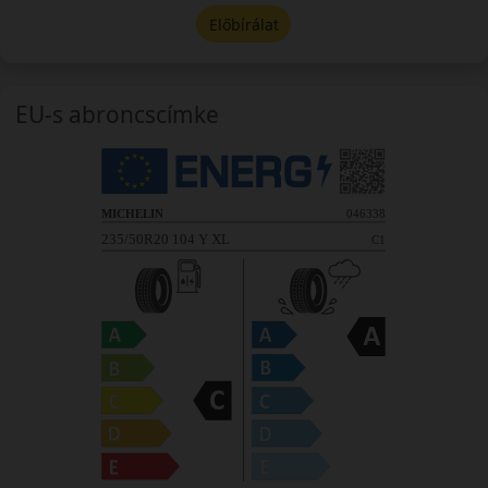
Előbírálat
EU-s abroncscímke