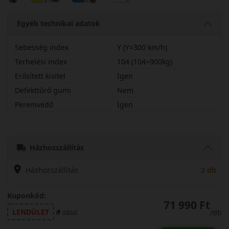
Egyéb technikai adatok
Sebesség index
Y (Y=300 km/h)
Terhelési index
104 (104=900kg)
Erősített kivitel
Igen
Defekttűrő gumi
Nem
Peremvédő
Igen
23550R20YPSP4SX
Házhozszállítás
Házhozszállítás
2 db
Kuponkód:
71 990 Ft
LENDÜLET
/db
másol