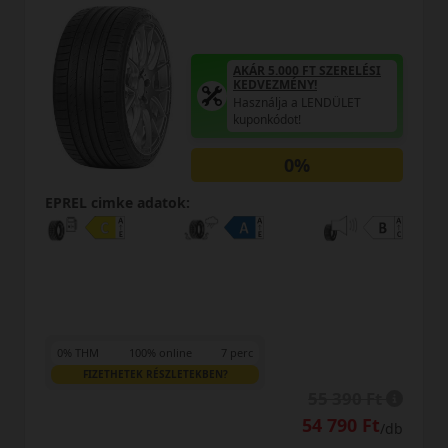
AKÁR 5.000 FT S
KEDVEZMÉNY!
Használja a LEN
T SZERELÉSI
kuponkódot!
!
LENDÜLET
0%
EPREL cimke adatok:
0% THM
100% online
7 perc
FIZETHETEK RÉSZLETEKBEN?
55 390 Ft
63
54 790 Ft
61 
/db