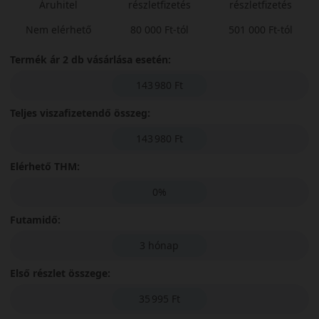
Áruhitel
részletfizetés
részletfizetés
Nem elérhető
80 000 Ft-tól
501 000 Ft-tól
Termék ár 2 db vásárlása esetén:
143 980 Ft
Teljes viszafizetendő összeg:
143 980 Ft
Elérhető THM:
0%
Futamidő:
3 hónap
Első részlet összege:
35 995 Ft