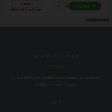
LENDÜLET
db
OSÁRBA
KOSÁ
Kuponkód másolása
Vásárlói vélemények
97.76%
a vásárlók közül ajánlaná ismerősének ezt a boltot.
21659
vélemény alapján
Laca
-