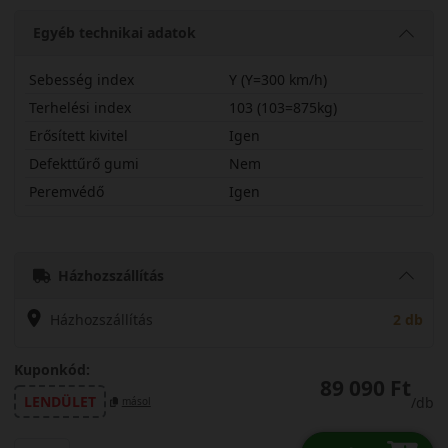
Egyéb technikai adatok
Sebesség index
Y (Y=300 km/h)
Terhelési index
103 (103=875kg)
Erősített kivitel
Igen
Defekttűrő gumi
Nem
Peremvédő
Igen
27540R18YPSP5X
Házhozszállítás
Házhozszállítás
2 db
Kuponkód:
89 090 Ft
LENDÜLET
/db
másol