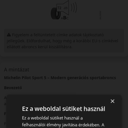
Figyelem a feltüntetett címke adatok tájékoztató
jellegűek. Előfordulhat, hogy még a korábbi EU-s címkével
ellátott abroncs kerül kiszállításra.
A mintázat
Michelin Pilot Sport 5 – Modern generációs sportabroncs
Bevezető
A Michelin Pilot Sport 5 egy új generációs nyári sportabroncs,
×
amely a teljesítményt és a tartósságot ötvözi.
Ez a weboldal sütiket használ
Futófelület és tapadás
Ez a weboldal sütiket használ a
Fejlett gumikeveréke kiváló tapadást és egyenletes kopást
felhasználói élmény javítása érdekében. A