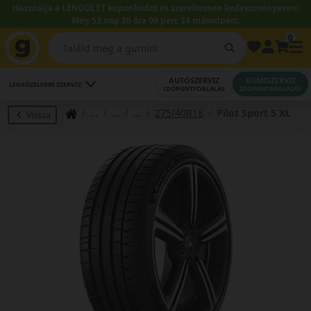
Használja a LENDÜLET kuponkódot és szereltessen kedvezményesen!
Még 53 nap 20 óra 09 perc 24 másodperc.
0
AUTÓSZERVIZ
GUMISZERVIZ
LEGKÖZELEBBI SZERVIZ
IDŐPONTFOGLALÁS
IDŐPONTFOGLALÁS
275/40R18
Pilot Sport 5 XL
Vissza