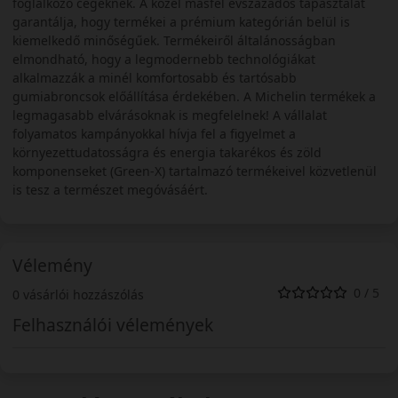
foglalkozó cégeknek. A közel másfél évszázados tapasztalat
garantálja, hogy termékei a prémium kategórián belül is
kiemelkedő minőségűek. Termékeiről általánosságban
elmondható, hogy a legmodernebb technológiákat
alkalmazzák a minél komfortosabb és tartósabb
gumiabroncsok előállítása érdekében. A Michelin termékek a
legmagasabb elvárásoknak is megfelelnek! A vállalat
folyamatos kampányokkal hívja fel a figyelmet a
környezettudatosságra és energia takarékos és zöld
komponenseket (Green-X) tartalmazó termékeivel közvetlenül
is tesz a természet megóvásáért.
Vélemény
0 / 5
0 vásárlói hozzászólás
Felhasználói vélemények