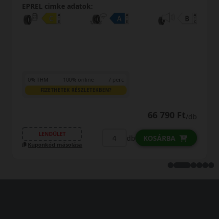
EPREL cimke adatok:
0% THM
100% online
7 perc
FIZETHETEK RÉSZLETEKBEN?
61 790 Ft
/db
LENDÜLET
db
KOSÁRBA
Kuponkód másolása