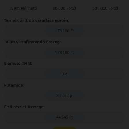
Nem elérhető
80 000 Ft-tól
501 000 Ft-tól
Termék ár 2 db vásárlása esetén:
178 180 Ft
Teljes viszafizetendő összeg:
178 180 Ft
Elérhető THM:
0%
Futamidő:
3 hónap
Első részlet összege:
44 545 Ft