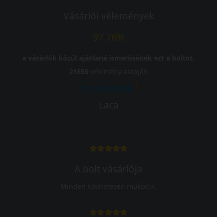
Vásárlói vélemények
97.76%
a vásárlók közül ajánlaná ismerősének ezt a boltot.
21659
vélemény alapján
Laca
-
A bolt vásárlója
Minden tökéletesen működik.