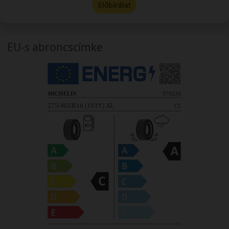
Előbírálat
EU-s abroncscímke