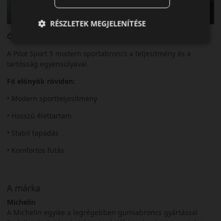
RÉSZLETEK MEGJELENÍTÉSE
Összegzés
A Pilot Sport 5 modern sportabroncs a teljesítmény és a
tartósság egyensúlyával.
Fő előnyök röviden:
• Modern sportteljesítmény
• Hosszú élettartam
• Stabil tapadás
• Komfortos futás
A márka
Michelin
A Michelin egyike a legrégebben gumiabroncs gyártással