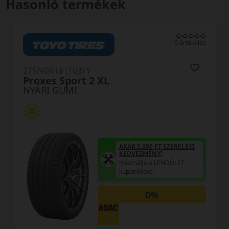
Hasonló termékek
0 értékelés
275/40R18 (103) Y
FK520 XL MFS
NYÁRI GUMI
AKÁR 5.000 FT SZERELÉSI
KEDVEZMÉNY!
Használja a LENDÜLET
kuponkódot!
0%