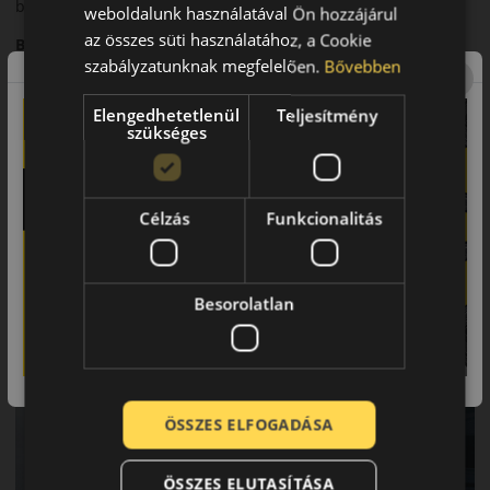
biztosít.
weboldalunk használatával Ön hozzájárul
az összes süti használatához, a Cookie
Biztonsági jellemzők
szabályzatunknak megfelelően.
Bővebben
Stabil irányíthatóság és rövid fékút.
Elengedhetetlenül
Teljesítmény
Komfort és zajszint
szükséges
Magas komfortszint és alacsony gördülési zaj.
Felhasználási ajánlás
Célzás
Funkcionalitás
Sportos személyautókhoz, mindennapi és dinamikus
használatra.
Besorolatlan
ÖSSZES ELFOGADÁSA
ÖSSZES ELUTASÍTÁSA