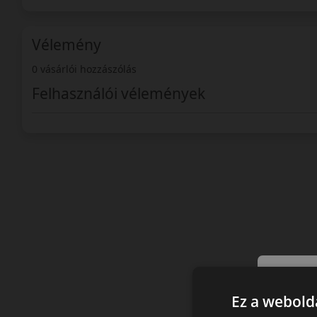
Vélemény
0 vásárlói hozzászólás
Felhasználói vélemények
Ez a webolda