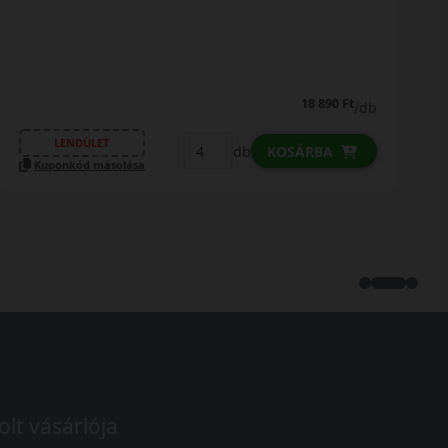
18 890 Ft
/db
LENDÜLET
db
KOSÁRBA
Kuponkód másolása
olt vásárlója