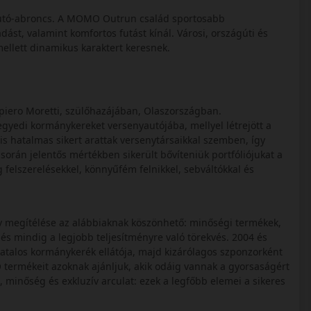
tó-abroncs. A MOMO Outrun család sportosabb
dást, valamint komfortos futást kínál. Városi, országúti és
ellett dinamikus karaktert keresnek.
iero Moretti, szülőhazájában, Olaszországban.
gyedi kormánykereket versenyautójába, mellyel létrejött a
s hatalmas sikert arattak versenytársaikkal szemben, így
során jelentős mértékben sikerült bővíteniük portfóliójukat a
felszerelésekkel, könnyűfém felnikkel, sebváltókkal és
tív megítélése az alábbiaknak köszönhető: minőségi termékek,
 és mindig a legjobb teljesítményre való törekvés. 2004 és
talos kormánykerék ellátója, majd kizárólagos szponzorként
termékeit azoknak ajánljuk, akik odáig vannak a gyorsaságért
, minőség és exkluzív arculat: ezek a legfőbb elemei a sikeres