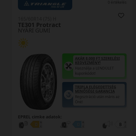
0 értékelés
165/60R14 (75) H
TE301 Protract
NYÁRI GUMI
AKÁR 8.000 FT SZERELÉSI
KEDVEZMÉNY!
Használja a LENDÜLET
kuponkódot!
TRIPLA ELÉGEDETTSÉG
MINŐSÉGI GARANCIA
Regisztráció után máris az
Öné!
EPREL cimke adatok: