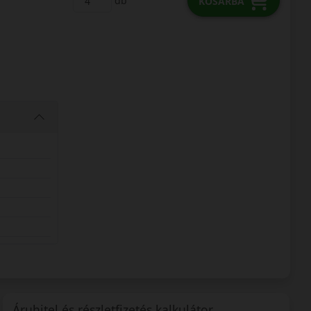
db
KOSÁRBA
Áruhitel és részletfizetés kalkulátor