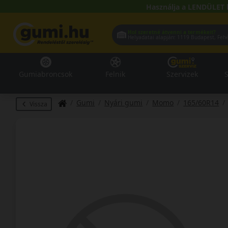
Használja a LENDÜLET 
Hol szeretné átvenni a termékeit?
Helyadatai alapján:
1119 Buda
Gumiabroncsok
Felnik
Szervizek
S
Gumi
Nyári gumi
Momo
165/60R14
Vissza