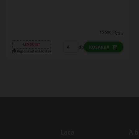
15 590 Ft
/db
LENDÜLET
db
KOSÁRBA
Kuponkód másolása
Laca
A b