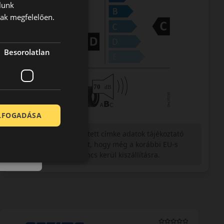
lunk
nak megfelelően.
Besorolatlan
ELFOGADÁSA
Figyelem a feltüntetett címke adatok tájékoztató
jellegűek. Előfordulhat, hogy még a korábbi EU-s
címkével ellátott abroncs kerül kiszállításra.