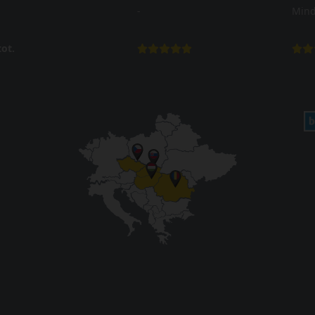
-
Mind
ot.