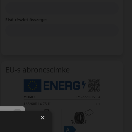
Első részlet összege:
EU-s abroncscímke
×