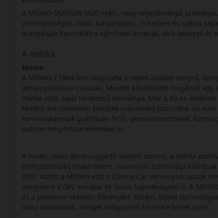
A MOMO OUTRUN M20 nyári, nagy teljesítményű személyau
vezethetőséget, stabil kanyarodást, jó nedves és száraz tapa
autópályás használatra ajánlható azoknak, akik kedvező ár m
A márka
Momo
A MOMO-t 1964-ben alapította a neves autóversenyző, Gianp
Versenyzésének csúcsán, Moretti készíttetett magának egy e
márka első, saját tervezésű kormánya. Már a 60-as években i
később kiérdemelten kerültek piacvezető pozícióba. Az évek 
kormánykerekek gyártásán felül, gumiabroncsokkal, tunning 
autóverseny-felszerelésekkel is.
A neves, olasz abroncsgyártó vezetői szerint, a márka pozi
professzionális szakértelem, maximális biztonsági előírások
2007 között a MOMO volt a Champ Car versenysorozatok hiva
megjelent a GP2 európai és ázsiai bajnokságain is. A MOMO 
és a prémium vezetési élményért. Dizájn, fejlett technológia
olasz vállalatnak, mellyel világszintű hírnévre tettek szert.