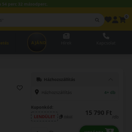
 54 perc 31 másodperc.
0
AJÁNDÉKUTALVÁNY
zetés
Hírek
Kapcsolat
Házhozszállítás
Házhozszállítás
4+ db
Kuponkód:
15 790 Ft
LENDÜLET
/db
másol