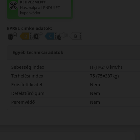
KEDVEZMÉNY!
Használja a LENDÜLET
kuponkódot!
EPREL cimke adatok:
Egyéb technikai adatok
Sebesség index
H (H=210 km/h)
Terhelési index
75 (75=387kg)
Erősített kivitel
Nem
Defekttűrő gumi
Nem
Peremvédő
Nem
16560R14HM20V