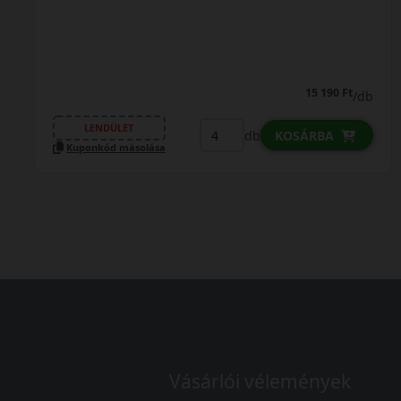
15 190 Ft
/db
LENDÜLET
db
KOSÁRBA
Kuponkód másolása
Vásárlói vélemények