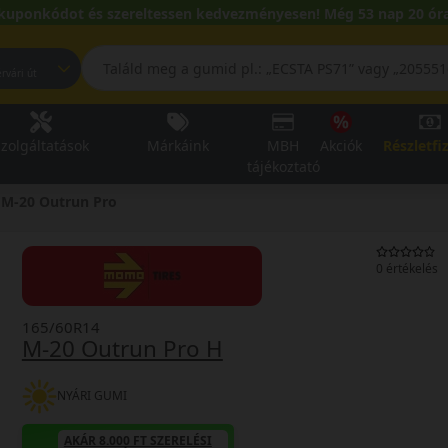
kuponkódot és szereltessen kedvezményesen! Még 53 nap 20 óra
pest, Fehérvári út
zolgáltatások
Márkáink
MBH
Akciók
Részletfi
tájékoztató
M-20 Outrun Pro
0 értékelés
165/60R14
M-20 Outrun Pro H
NYÁRI GUMI
AKÁR 8.000 FT SZERELÉSI