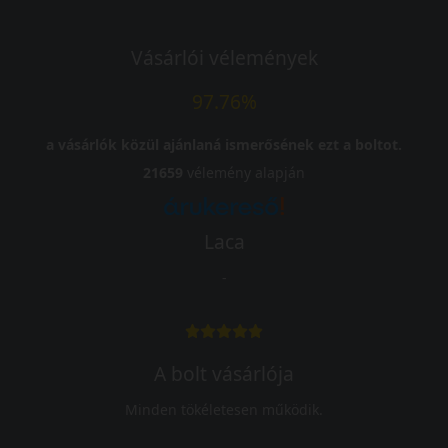
Vásárlói vélemények
97.76%
a vásárlók közül ajánlaná ismerősének ezt a boltot.
21659
vélemény alapján
Laca
-
A bolt vásárlója
Minden tökéletesen működik.