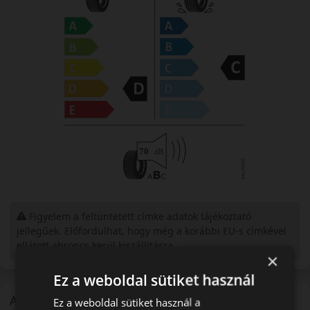
Figyelem a feltüntetett címke adatok tájékoztató
jellegűek. Előfordulhat, hogy még a korábbi EU-s címkével
ellátott abroncs kerül kiszállításra.
×
Ez a weboldal sütiket használ
A mintázat
Ez a weboldal sütiket használ a