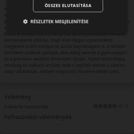
ÖSSZES ELUTASÍTÁSA
A neves, olasz abroncsgyártó vezetői szerint, a márka pozitív
megítélése az alábbiaknak köszönhető: minőségi termékek,
professzionális szakértelem, maximális biztonsági előírások és
RÉSZLETEK MEGJELENÍTÉSE
mindig a legjobb teljesítményre való törekvés. 2004 és 2007
között a MOMO volt a Champ Car versenysorozatok hivatalos
kormánykerék ellátója, majd kizárólagos szponzorként
megjelent a GP2 európai és ázsiai bajnokságain is. A MOMO
termékeit azoknak ajánljuk, akik odáig vannak a gyorsaságért
és a prémium vezetési élményért. Dizájn, fejlett technológia,
minőség és exkluzív arculat: ezek a legfőbb elemei a sikeres
olasz vállalatnak, mellyel világszintű hírnévre tettek szert.
Vélemény
0 / 5
0 vásárlói hozzászólás
Felhasználói vélemények