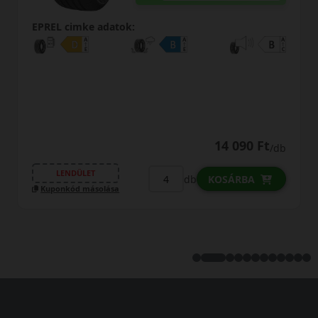
EPREL cimke adatok:
14 090 Ft
/db
LENDÜLET
db
KOSÁRBA
Kuponkód másolása