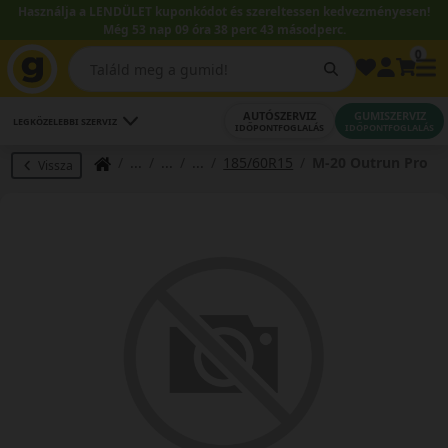
Használja a LENDÜLET kuponkódot és szereltessen kedvezményesen!
Még 53 nap 09 óra 38 perc 42 másodperc.
0
AUTÓSZERVIZ
GUMISZERVIZ
LEGKÖZELEBBI SZERVIZ
IDŐPONTFOGLALÁS
IDŐPONTFOGLALÁS
185/60R15
M-20 Outrun Pro
Vissza