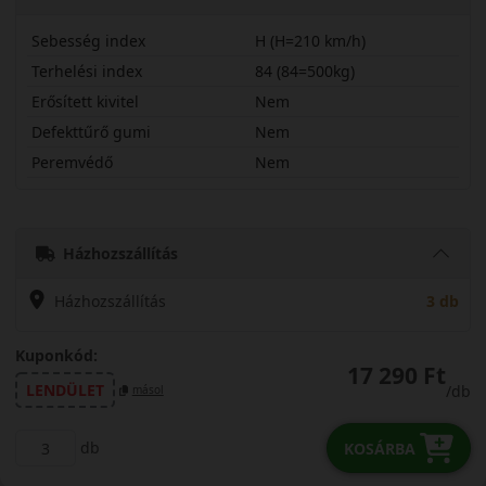
Sebesség index
H (H=210 km/h)
Terhelési index
84 (84=500kg)
Erősített kivitel
Nem
Defekttűrő gumi
Nem
Peremvédő
Nem
18560R15HM20V
Házhozszállítás
Házhozszállítás
3 db
Kuponkód:
17 290 Ft
LENDÜLET
/db
másol
db
KOSÁRBA