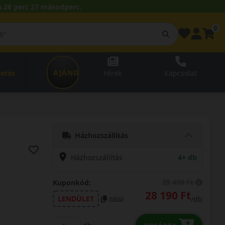
 26 perc 26 másodperc.
0
AJÁNDÉKUTALVÁNY
zetés
Hírek
Kapcsolat
Házhozszállítás
Házhozszállítás
4+ db
29 490 Ft
Kuponkód:
28 190 Ft
LENDÜLET
/db
másol