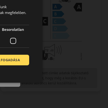
lunk
nak megfelelően.
Besorolatlan
ELFOGADÁSA
Figyelem a feltüntetett címke adatok tájékoztató
jellegűek. Előfordulhat, hogy még a korábbi EU-s
címkével ellátott abroncs kerül kiszállításra.