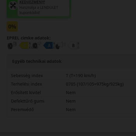
KEDVEZMÉNY!
Használja a LENDÜLET
kuponkódot!
0%
EPREL cimke adatok:
Egyéb technikai adatok
Sebesség index
T (T=190 km/h)
Terhelési index
0705 (107/105=975kg/925kg)
Erősített kivitel
Nem
Defekttűrő gumi
Nem
Peremvédő
Nem
20565R16CTM70