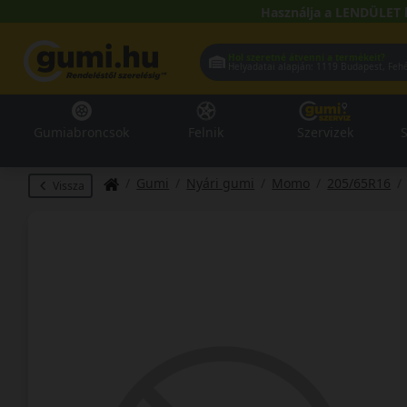
Használja a LENDÜLET 
Hol szeretné átvenni a termékeit?
Helyadatai alapján:
1119 Buda
Gumiabroncsok
Felnik
Szervizek
S
Gumi
Nyári gumi
Momo
205/65R16
Vissza