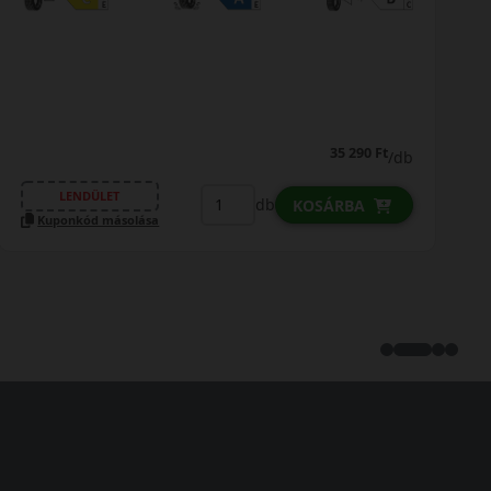
35 290 Ft
/db
LENDÜLET
db
KOSÁRBA
Kuponkód másolása