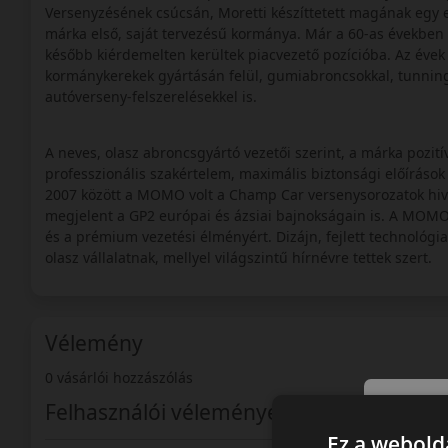
Versenyzésének csúcsán, Moretti készíttetett magának egy e
márka első, saját tervezésű kormánya. Már a 60-as években i
később kiérdemelten kerültek piacvezető pozícióba. Az évek 
kormánykerekek gyártásán felül, gumiabroncsokkal, tunning 
autóverseny-felszerelésekkel is.
A neves, olasz abroncsgyártó vezetői szerint, a márka pozi
professzionális szakértelem, maximális biztonsági előírások
2007 között a MOMO volt a Champ Car versenysorozatok hiva
megjelent a GP2 európai és ázsiai bajnokságain is. A MOMO 
és a prémium vezetési élményért. Dizájn, fejlett technológia
olasz vállalatnak, mellyel világszintű hírnévre tettek szert.
Vélemény
0 vásárlói hozzászólás
Felhasználói vélemények
Ez a webolda