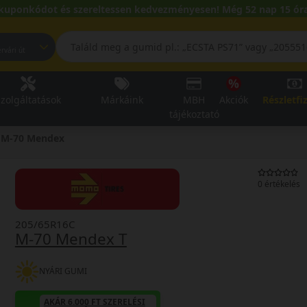
kuponkódot és szereltessen kedvezményesen! Még 52 nap 15 óra
pest, Fehérvári út
zolgáltatások
Márkáink
MBH
Akciók
Részletfi
tájékoztató
M-70 Mendex
0 értékelés
205/65R16C
M-70 Mendex T
NYÁRI GUMI
AKÁR 6.000 FT SZERELÉSI