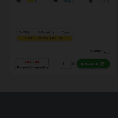
0% THM
100% online
7 perc
FIZETHETEK RÉSZLETEKBEN?
28 490 Ft
/db
LENDÜLET
db
KOSÁRBA
Kuponkód másolása