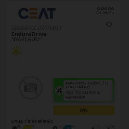
0 értékelés
205/65R16C (107/105) T
EnduraDrive
NYÁRI GUMI
AKÁR 6.000 FT SZERELÉSI
KEDVEZMÉNY!
Használja a LENDÜLET
kuponkódot!
0%
EPREL cimke adatok: