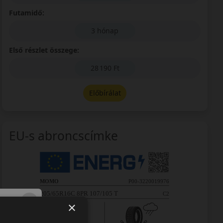
Futamidő:
3 hónap
Első részlet összege:
28 190 Ft
Előbírálat
EU-s abroncscímke
×