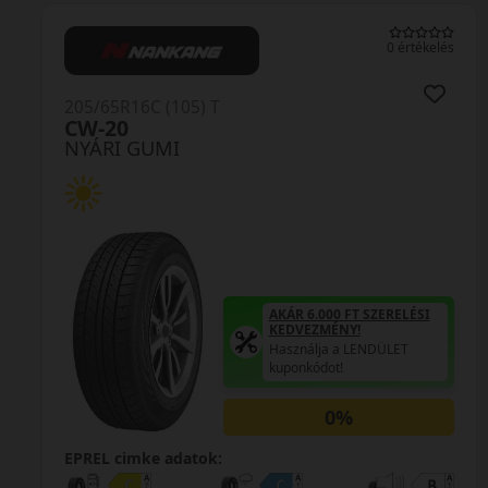
0 értékelés
205/65R16C (105) T
CW-20
NYÁRI GUMI
AKÁR 6.000 FT SZERELÉSI
KEDVEZMÉNY!
Használja a LENDÜLET
kuponkódot!
0%
EPREL cimke adatok: