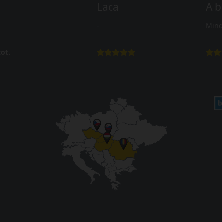
Laca
A b
-
Mind
ot.