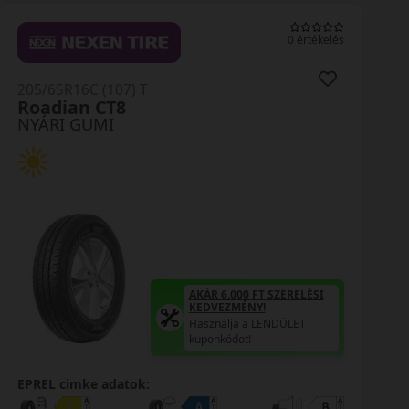
0 értékelés
205/65R16C (107) T
Roadian CT8
NYÁRI GUMI
AKÁR 6.000 FT SZERELÉSI
KEDVEZMÉNY!
Használja a LENDÜLET
kuponkódot!
EPREL cimke adatok: