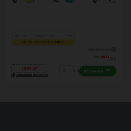
0% THM
100% online
7 perc
FIZETHETEK RÉSZLETEKBEN?
30 490 Ft
29 190 Ft
/db
LENDÜLET
db
KOSÁRBA
Kuponkód másolása