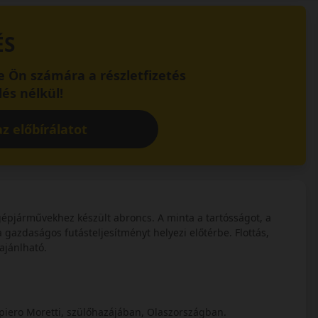
ÉS
 Ön számára a részletfizetés
és nélkül!
z előbírálatot
járművekhez készült abroncs. A minta a tartósságot, a
 a gazdaságos futásteljesítményt helyezi előtérbe. Flottás,
ajánlható.
iero Moretti, szülőhazájában, Olaszországban.