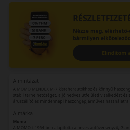
RÉSZLETFIZET
Nézze meg, elérhető-e
bármilyen elköteleződ
Elindítom a
A mintázat
A MOMO MENDEX M-7 kisteherautókhoz és könnyű haszongép
stabil terhelhetőséget, a jó nedves útfelületi viselkedést és
áruszállító és mindennapi haszongépjárműves használatra 
A márka
Momo
A MOMO-t 1964-ben alapította a neves autóversenyző, Gianp