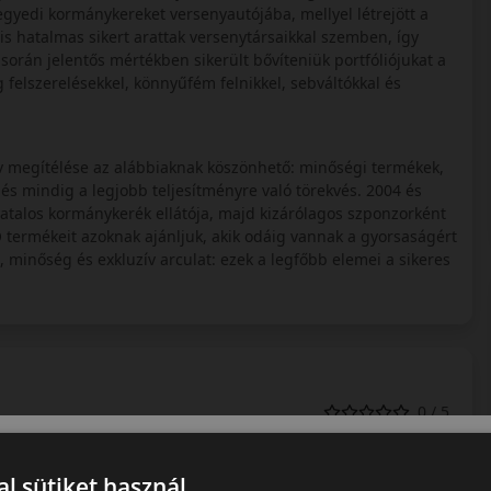
gyedi kormánykereket versenyautójába, mellyel létrejött a
s hatalmas sikert arattak versenytársaikkal szemben, így
során jelentős mértékben sikerült bővíteniük portfóliójukat a
felszerelésekkel, könnyűfém felnikkel, sebváltókkal és
tív megítélése az alábbiaknak köszönhető: minőségi termékek,
 és mindig a legjobb teljesítményre való törekvés. 2004 és
talos kormánykerék ellátója, majd kizárólagos szponzorként
termékeit azoknak ajánljuk, akik odáig vannak a gyorsaságért
, minőség és exkluzív arculat: ezek a legfőbb elemei a sikeres
0 / 5
l sütiket használ