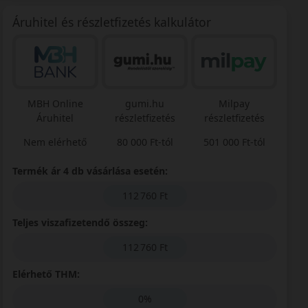
Áruhitel és részletfizetés kalkulátor
MBH Online
gumi.hu
Milpay
Áruhitel
részletfizetés
részletfizetés
Nem elérhető
80 000 Ft-tól
501 000 Ft-tól
Termék ár 4 db vásárlása esetén:
112 760 Ft
Teljes viszafizetendő összeg:
112 760 Ft
Elérhető THM:
0%