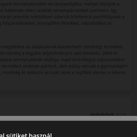
gyedi kormánykereket versenyautójába, mellyel létrejött a
s hatalmas sikert arattak versenytársaikkal szemben, így
során jelentős mértékben sikerült bővíteniük portfóliójukat a
felszerelésekkel, könnyűfém felnikkel, sebváltókkal és
tív megítélése az alábbiaknak köszönhető: minőségi termékek,
 és mindig a legjobb teljesítményre való törekvés. 2004 és
talos kormánykerék ellátója, majd kizárólagos szponzorként
termékeit azoknak ajánljuk, akik odáig vannak a gyorsaságért
, minőség és exkluzív arculat: ezek a legfőbb elemei a sikeres
0 / 5
l sütiket használ