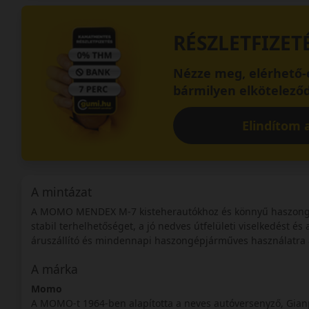
RÉSZLETFIZET
Nézze meg, elérhető-e
bármilyen elköteleződ
Elindítom a
A mintázat
A MOMO MENDEX M-7 kisteherautókhoz és könnyű haszongép
stabil terhelhetőséget, a jó nedves útfelületi viselkedést és
áruszállító és mindennapi haszongépjárműves használatra 
A márka
Momo
A MOMO-t 1964-ben alapította a neves autóversenyző, Gianp