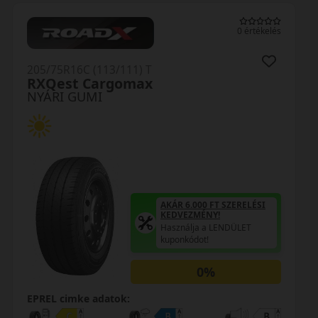
0 értékelés
205/75R16C (113/111) T
RXQest Cargomax
NYÁRI GUMI
AKÁR 6.000 FT SZERELÉSI
KEDVEZMÉNY!
Használja a LENDÜLET
kuponkódot!
0%
EPREL cimke adatok: