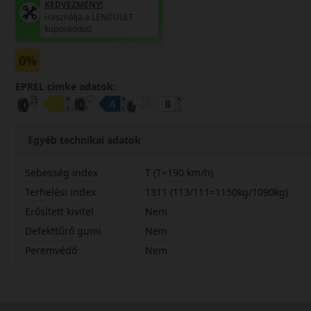
KEDVEZMÉNY!
Használja a LENDÜLET
kuponkódot!
0%
EPREL cimke adatok:
Egyéb technikai adatok
Sebesség index
T (T=190 km/h)
Terhelési index
1311 (113/111=1150kg/1090kg)
Erősített kivitel
Nem
Defekttűrő gumi
Nem
Peremvédő
Nem
20575R16CTM70