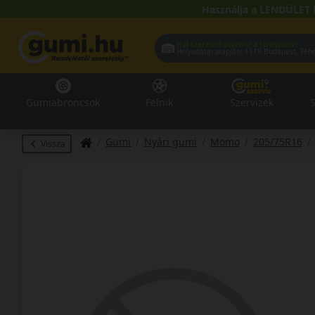
Használja a LENDÜLET 
Hol szeretné átvenni a termékeit?
Helyadatai alapján:
1119 Buda
Gumiabroncsok
Felnik
Szervizek
S
Gumi
Nyári gumi
Momo
205/75R16
Vissza