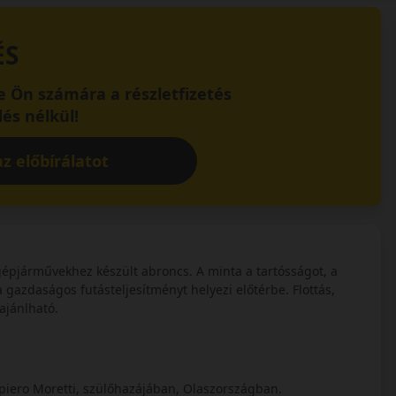
ÉS
 Ön számára a részletfizetés
és nélkül!
z előbírálatot
járművekhez készült abroncs. A minta a tartósságot, a
 a gazdaságos futásteljesítményt helyezi előtérbe. Flottás,
ajánlható.
iero Moretti, szülőhazájában, Olaszországban.