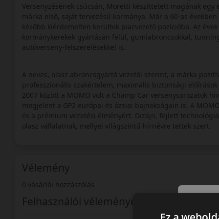
Versenyzésének csúcsán, Moretti készíttetett magának egy e
márka első, saját tervezésű kormánya. Már a 60-as években i
később kiérdemelten kerültek piacvezető pozícióba. Az évek 
kormánykerekek gyártásán felül, gumiabroncsokkal, tunning 
autóverseny-felszerelésekkel is.
A neves, olasz abroncsgyártó vezetői szerint, a márka pozi
professzionális szakértelem, maximális biztonsági előírások
2007 között a MOMO volt a Champ Car versenysorozatok hiva
megjelent a GP2 európai és ázsiai bajnokságain is. A MOMO 
és a prémium vezetési élményért. Dizájn, fejlett technológia
olasz vállalatnak, mellyel világszintű hírnévre tettek szert.
Vélemény
0 vásárlói hozzászólás
Felhasználói vélemények
Ez a webolda