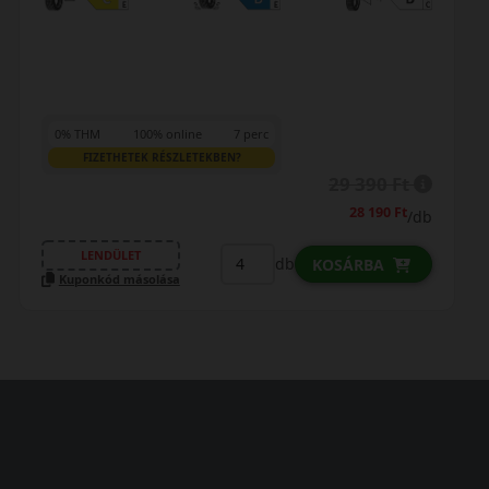
0% THM
100% online
7 perc
FIZETHETEK RÉSZLETEKBEN?
29 390 Ft
28 190 Ft
/db
LENDÜLET
db
KOSÁRBA
Kuponkód másolása