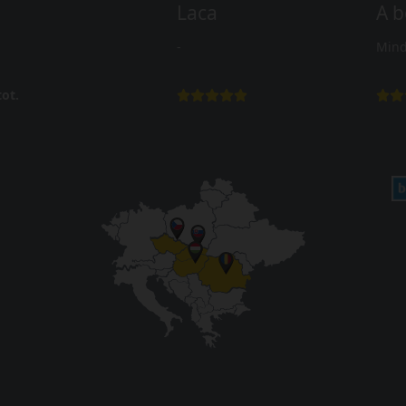
Laca
A b
-
Mind
ot.