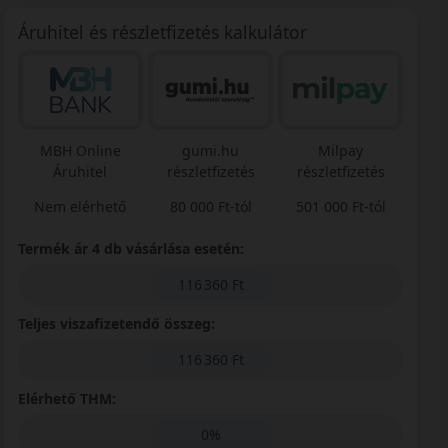
Áruhitel és részletfizetés kalkulátor
MBH Online
gumi.hu
Milpay
Áruhitel
részletfizetés
részletfizetés
Nem elérhető
80 000 Ft-tól
501 000 Ft-tól
Termék ár 4 db vásárlása esetén:
116 360 Ft
Teljes viszafizetendő összeg:
116 360 Ft
Elérhető THM:
0%