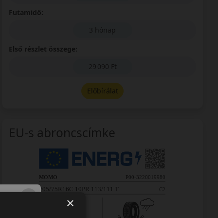
Futamidő:
3 hónap
Első részlet összege:
29 090 Ft
Előbírálat
EU-s abroncscímke
×