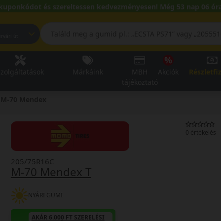
kuponkódot és szereltessen kedvezményesen! Még 53 nap 06 óra
pest, Fehérvári út
zolgáltatások
Márkáink
MBH
Akciók
Részletfi
tájékoztató
M-70 Mendex
0 értékelés
205/75R16C
M-70 Mendex T
NYÁRI GUMI
AKÁR 6.000 FT SZERELÉSI