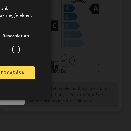
lunk
nak megfelelően.
Besorolatlan
ELFOGADÁSA
Figyelem a feltüntetett címke adatok tájékoztató
jellegűek. Előfordulhat, hogy még a korábbi EU-s
címkével ellátott abroncs kerül kiszállításra.