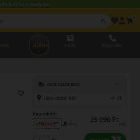
 05 perc 54 másodperc.
0
AJÁNDÉKUTALVÁNY
zetés
Hírek
Kapcsolat
Házhozszállítás
Házhozszállítás
4+ db
Kuponkód:
29 090 Ft
LENDÜLET
/db
másol