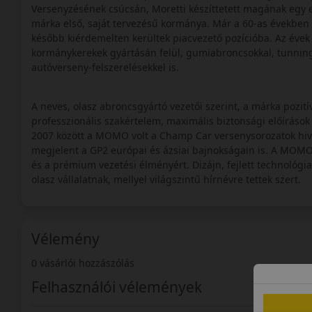
Versenyzésének csúcsán, Moretti készíttetett magának egy e
márka első, saját tervezésű kormánya. Már a 60-as években i
később kiérdemelten kerültek piacvezető pozícióba. Az évek 
kormánykerekek gyártásán felül, gumiabroncsokkal, tunning 
autóverseny-felszerelésekkel is.
A neves, olasz abroncsgyártó vezetői szerint, a márka pozi
professzionális szakértelem, maximális biztonsági előírások
2007 között a MOMO volt a Champ Car versenysorozatok hiva
megjelent a GP2 európai és ázsiai bajnokságain is. A MOMO 
és a prémium vezetési élményért. Dizájn, fejlett technológia
olasz vállalatnak, mellyel világszintű hírnévre tettek szert.
Vélemény
0 vásárlói hozzászólás
Felhasználói vélemények