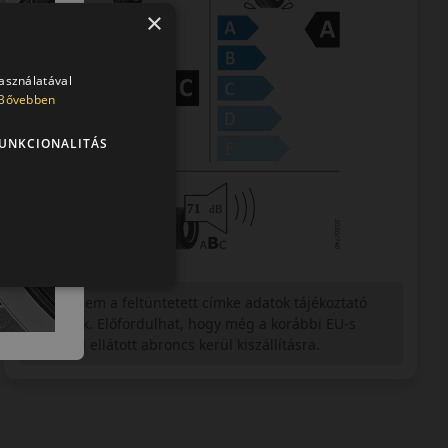
×
használatával
Bővebben
UNKCIONALITÁS
Figyelem a feltüntetett címke adatok tájékoztató
jellegűek. Előfordulhat, hogy még a korábbi EU-s
címkével ellátott abroncs kerül kiszállításra.