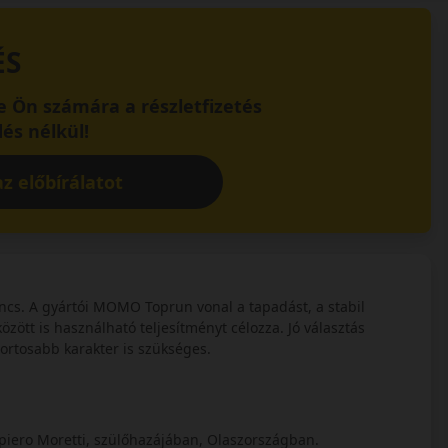
ÉS
 Ön számára a részletfizetés
és nélkül!
z előbírálatot
. A gyártói MOMO Toprun vonal a tapadást, a stabil
zött is használható teljesítményt célozza. Jó választás
ortosabb karakter is szükséges.
iero Moretti, szülőhazájában, Olaszországban.