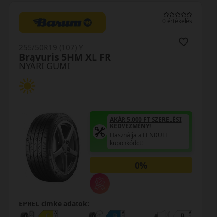
0 értékelés
255/50R19 (103) Y
N-Fera RU1
NYÁRI GUMI
AKÁR 5.000 FT SZERELÉSI
KEDVEZMÉNY!
Használja a LENDÜLET
kuponkódot!
0%
EPREL cimke adatok: