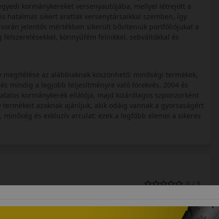
gyedi kormánykereket versenyautójába, mellyel létrejött a
s hatalmas sikert arattak versenytársaikkal szemben, így
során jelentős mértékben sikerült bővíteniük portfóliójukat a
felszerelésekkel, könnyűfém felnikkel, sebváltókkal és
tív megítélése az alábbiaknak köszönhető: minőségi termékek,
 és mindig a legjobb teljesítményre való törekvés. 2004 és
talos kormánykerék ellátója, majd kizárólagos szponzorként
termékeit azoknak ajánljuk, akik odáig vannak a gyorsaságért
, minőség és exkluzív arculat: ezek a legfőbb elemei a sikeres
0 / 5