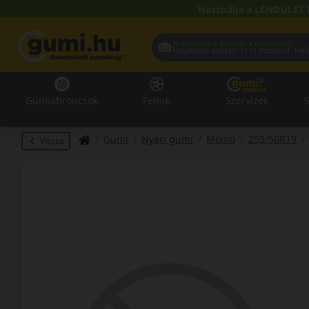
Használja a LENDÜLET 
Hol szeretné átvenni a termékeit?
Helyadatai alapján:
1119 Buda
Gumiabroncsok
Felnik
Szervizek
S
Gumi
Nyári gumi
Momo
255/50R19
Vissza