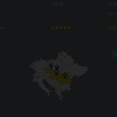
Laca
A b
-
Mind
ot.