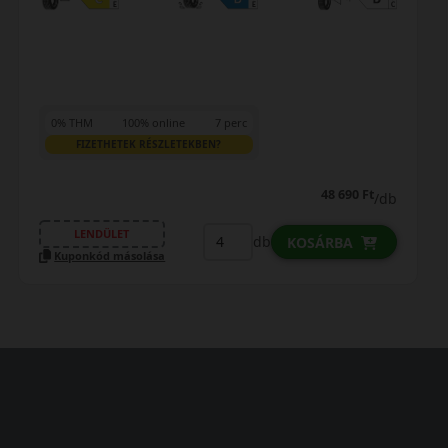
0% THM
100% online
7 perc
FIZETHETEK RÉSZLETEKBEN?
58 090 Ft
/db
LENDÜLET
db
KOSÁRBA
Kuponkód másolása