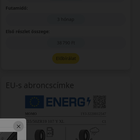
Futamidő:
3 hónap
Első részlet összege:
38 790 Ft
Előbírálat
EU-s abroncscímke