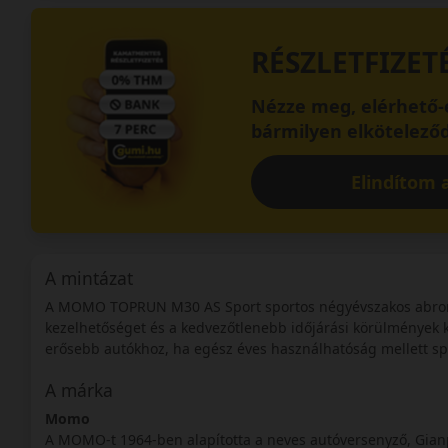
RÉSZLETFIZET
Nézze meg, elérhető-e
bármilyen elköteleződ
Elindítom a
A mintázat
A MOMO TOPRUN M30 AS Sport sportos négyévszakos abroncs
kezelhetőséget és a kedvezőtlenebb időjárási körülmények kö
erősebb autókhoz, ha egész éves használhatóság mellett sp
A márka
Momo
A MOMO-t 1964-ben alapította a neves autóversenyző, Gianp