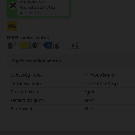
KEDVEZMÉNY!
Használja a LENDÜLET
kuponkódot!
0%
EPREL cimke adatok:
Egyéb technikai adatok
Sebesség index
Y (Y=300 km/h)
Terhelési index
107 (107=975kg)
Erősített kivitel
Igen
Defekttűrő gumi
Nem
Peremvédő
Nem
25550R19YM300X