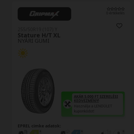
0 értékelés
255/50R19 (107) Y
FK520 XL MFS
NYÁRI GUMI
AKÁR 5.000 FT SZERELÉSI
KEDVEZMÉNY!
Használja a LENDÜLET
kuponkódot!
0%
EPREL cimke adatok: