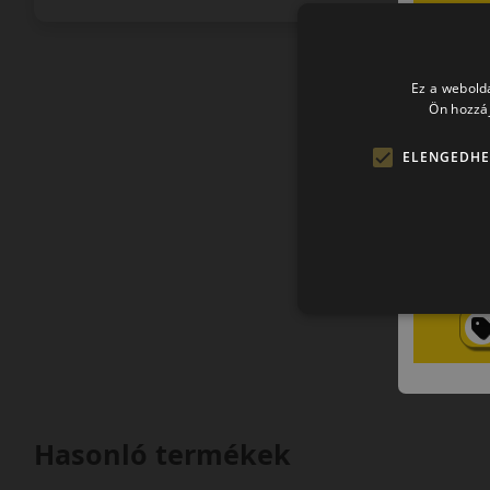
Ez a webolda
Ön hozzáj
ELENGEDHE
Hasonló termékek