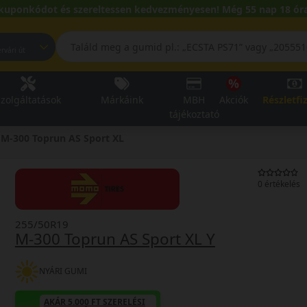
kuponkódot és szereltessen kedvezményesen! Még 55 nap 18 óra
pest, Fehérvári út
zolgáltatások
Márkáink
MBH
Akciók
Részletfi
tájékoztató
M-300 Toprun AS Sport XL
0 értékelés
255/50R19
M-300 Toprun AS Sport XL Y
NYÁRI GUMI
AKÁR 5.000 FT SZERELÉSI