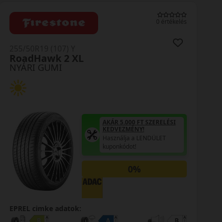
0 értékelés
255/50R19 (107) Y
Scorpion S3 XL
NYÁRI GUMI
AKÁR 5.000 FT SZERELÉSI
KEDVEZMÉNY!
Használja a LENDÜLET
kuponkódot!
0%
EPREL cimke adatok: