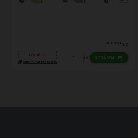
0% THM
100% online
7 perc
FIZETHETEK RÉSZLETEKBEN?
53 390 Ft
/db
LENDÜLET
db
KOSÁRBA
Kuponkód másolása