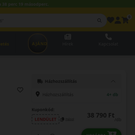
 38 perc 18 másodperc.
0
AJÁNDÉKUTALVÁNY
zetés
Hírek
Kapcsolat
Házhozszállítás
Házhozszállítás
4+ db
Kuponkód:
38 790 Ft
LENDÜLET
/db
másol