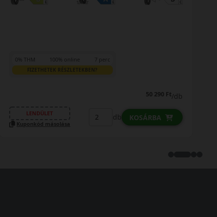
0% THM
100% online
7 perc
FIZETHETEK RÉSZLETEKBEN?
65 990 Ft
/db
LENDÜLET
db
KOSÁRBA
Kuponkód másolása