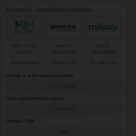
Áruhitel és részletfizetés kalkulátor
MBH Online
gumi.hu
Milpay
Áruhitel
részletfizetés
részletfizetés
Nem elérhető
80 000 Ft-tól
501 000 Ft-tól
Termék ár 4 db vásárlása esetén:
155 160 Ft
Teljes viszafizetendő összeg:
155 160 Ft
Elérhető THM:
0%