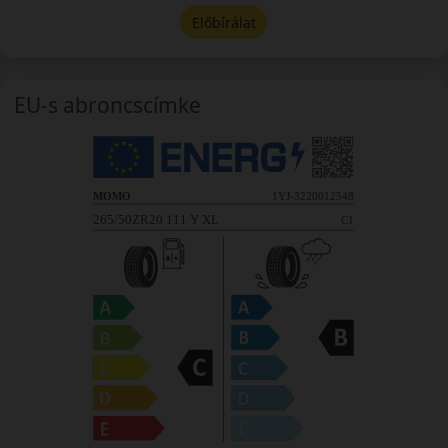
Előbírálat
EU-s abroncscímke