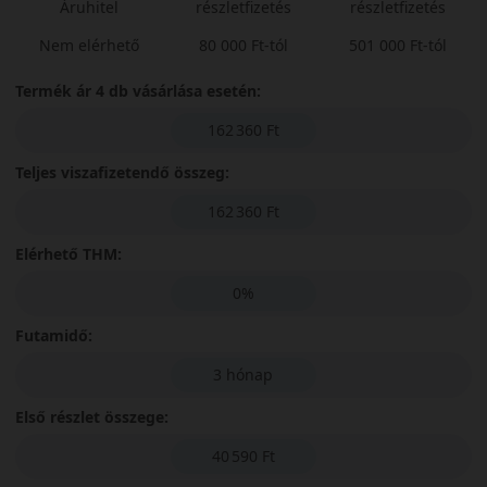
Áruhitel
részletfizetés
részletfizetés
Nem elérhető
80 000 Ft-tól
501 000 Ft-tól
Termék ár 4 db vásárlása esetén:
162 360 Ft
Teljes viszafizetendő összeg:
162 360 Ft
Elérhető THM:
0%
Futamidő:
3 hónap
Első részlet összege:
40 590 Ft