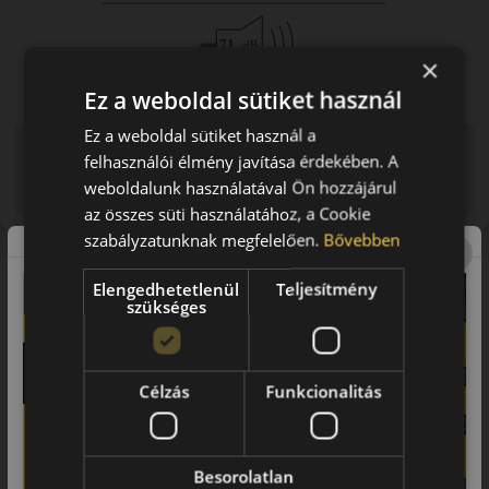
×
Ez a weboldal sütiket használ
Ez a weboldal sütiket használ a
Figyelem a feltüntetett címke adatok tájékoztató
felhasználói élmény javítása érdekében. A
jellegűek. Előfordulhat, hogy még a korábbi EU-s címkével
weboldalunk használatával Ön hozzájárul
ellátott abroncs kerül kiszállításra.
az összes süti használatához, a Cookie
szabályzatunknak megfelelően.
Bővebben
A mintázat
Elengedhetetlenül
Teljesítmény
szükséges
A MOMO TOPRUN M30 AS Sport sportos négyévszakos
abroncs. A gyártói MOMO Toprun vonal a tapadást, a stabil
kezelhetőséget és a kedvezőtlenebb időjárási körülmények
között is használható teljesítményt célozza. Jó választás
Célzás
Funkcionalitás
erősebb autókhoz, ha egész éves használhatóság mellett
sportosabb karakter is szükséges.
A márka
Besorolatlan