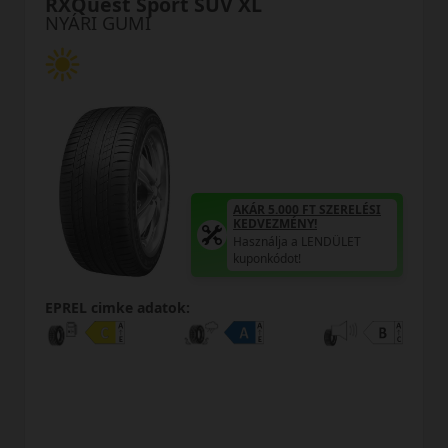
 SUV XL
Proxes Sport 2 X
NYÁRI GUMI
AKÁR 5.000 FT SZERELÉSI
KEDVEZMÉNY!
Használja a LENDÜLET
kuponkódot!
:
EPREL cimke adatok: