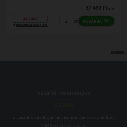
0% THM
100% online
37 490 Ft
/db
FIZETHETEK RÉSZLETEKB
db
KOSÁRBA
LENDÜLET
Kuponkód másolása
Vásárlói vélemények
97.76%
a vásárlók közül ajánlaná ismerősének ezt a boltot.
21659
vélemény alapján