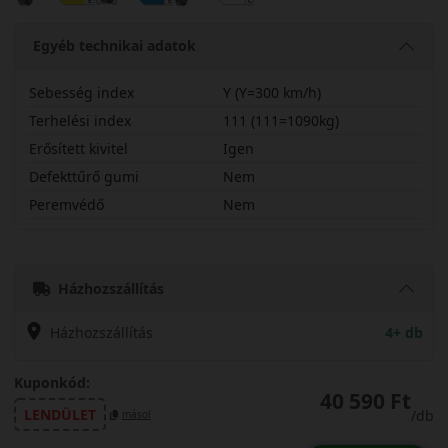
Egyéb technikai adatok
Sebesség index
Y (Y=300 km/h)
Terhelési index
111 (111=1090kg)
Erősített kivitel
Igen
Defekttűrő gumi
Nem
Peremvédő
Nem
26550R20YM300X
Házhozszállítás
Házhozszállítás
4+ db
Kuponkód:
40 590 Ft
LENDÜLET
/db
másol