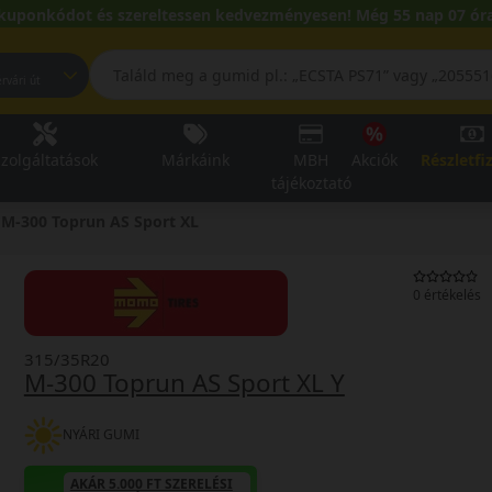
kuponkódot és szereltessen kedvezményesen! Még 55 nap 07 óra
pest, Fehérvári út
zolgáltatások
Márkáink
MBH
Akciók
Részletfi
tájékoztató
M-300 Toprun AS Sport XL
0 értékelés
315/35R20
M-300 Toprun AS Sport XL Y
NYÁRI GUMI
AKÁR 5.000 FT SZERELÉSI