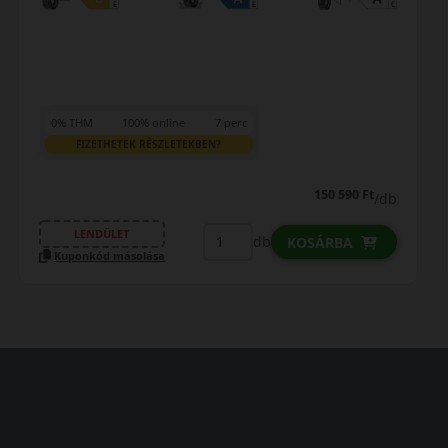
0% THM
100% online
7 perc
FIZETHETEK RÉSZLETEKBEN?
150 590 Ft
/db
LENDÜLET
db
KOSÁRBA
Kuponkód másolása