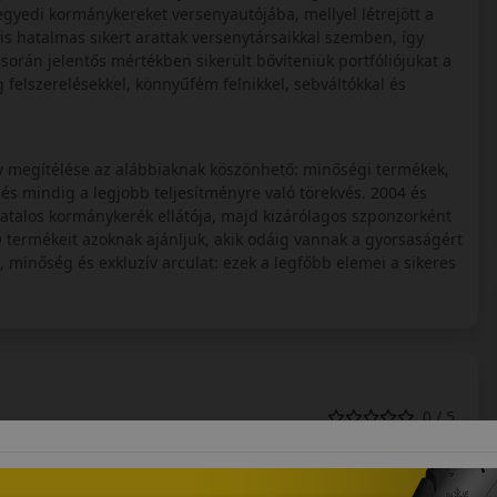
gyedi kormánykereket versenyautójába, mellyel létrejött a
s hatalmas sikert arattak versenytársaikkal szemben, így
során jelentős mértékben sikerült bővíteniük portfóliójukat a
felszerelésekkel, könnyűfém felnikkel, sebváltókkal és
tív megítélése az alábbiaknak köszönhető: minőségi termékek,
 és mindig a legjobb teljesítményre való törekvés. 2004 és
talos kormánykerék ellátója, majd kizárólagos szponzorként
termékeit azoknak ajánljuk, akik odáig vannak a gyorsaságért
, minőség és exkluzív arculat: ezek a legfőbb elemei a sikeres
0 / 5