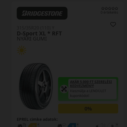
0 értékelés
315/35R20 (110) Y
D-Sport XL * RFT
NYÁRI GUMI
AKÁR 5.000 FT SZERELÉSI
KEDVEZMÉNY!
Használja a LENDÜLET
kuponkódot!
0%
EPREL cimke adatok: