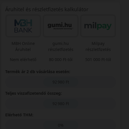
Áruhitel és részletfizetés kalkulátor
MBH Online
gumi.hu
Milpay
Áruhitel
részletfizetés
részletfizetés
Nem elérhető
80 000 Ft-tól
501 000 Ft-tól
Termék ár 2 db vásárlása esetén:
92 980 Ft
Teljes viszafizetendő összeg:
92 980 Ft
Elérhető THM:
0%