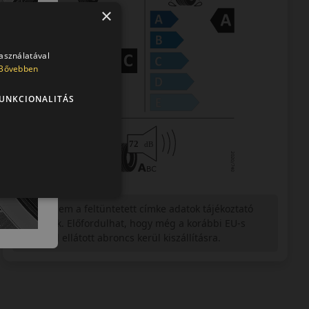
×
használatával
Bővebben
UNKCIONALITÁS
Figyelem a feltüntetett címke adatok tájékoztató
jellegűek. Előfordulhat, hogy még a korábbi EU-s
címkével ellátott abroncs kerül kiszállításra.