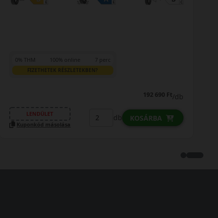
0% THM
100% online
7 perc
FIZETHETEK RÉSZLETEKBEN?
192 690 Ft
/db
LENDÜLET
db
KOSÁRBA
Kuponkód másolása