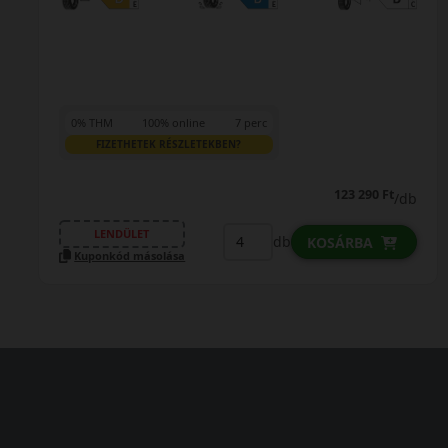
0% THM
100% online
7 perc
FIZETHETEK RÉSZLETEKBEN?
123 290 Ft
/db
LENDÜLET
db
KOSÁRBA
Kuponkód másolása