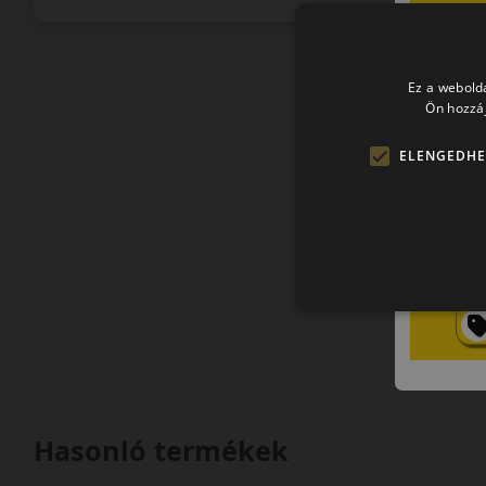
Ez a webolda
Ön hozzáj
ELENGEDHE
Hasonló termékek