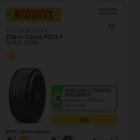
0 értékelés
315/35R20 (106) Y
PZero Corsa PZC4 F
NYÁRI GUMI
AKÁR 5.000 FT SZERELÉSI
KEDVEZMÉNY!
Használja a LENDÜLET
kuponkódot!
0%
EPREL cimke adatok: