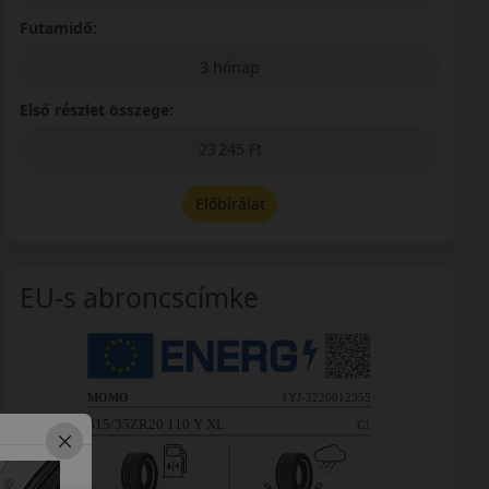
Futamidő:
3 hónap
Első részlet összege:
23 245 Ft
Előbírálat
EU-s abroncscímke