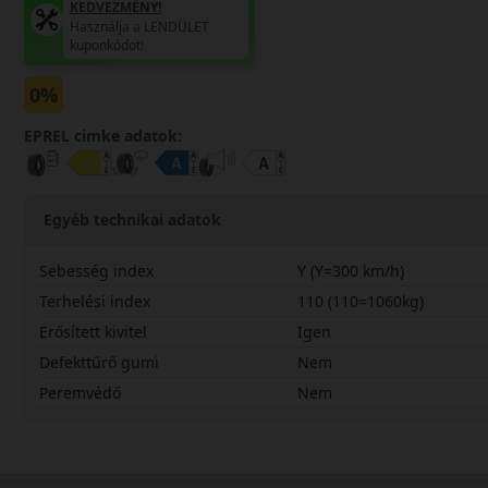
KEDVEZMÉNY!
Használja a LENDÜLET
kuponkódot!
0%
EPREL cimke adatok:
Egyéb technikai adatok
Sebesség index
Y (Y=300 km/h)
Terhelési index
110 (110=1060kg)
Erősített kivitel
Igen
Defekttűrő gumi
Nem
Peremvédő
Nem
31535R20YM300X