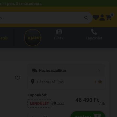
 11 perc 30 másodperc.
0
AJÁNDÉKUTALVÁNY
zetés
Hírek
Kapcsolat
Házhozszállítás
Házhozszállítás
1 db
Kuponkód:
46 490 Ft
LENDÜLET
/db
másol