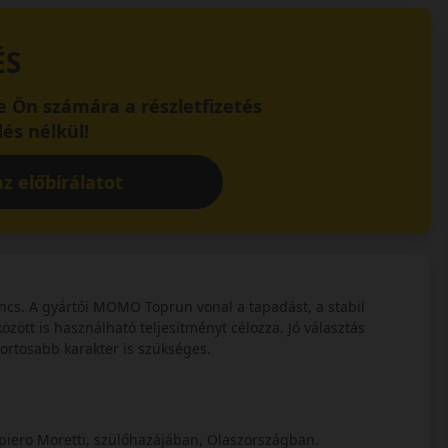
ÉS
 Ön számára a részletfizetés
és nélkül!
z előbírálatot
. A gyártói MOMO Toprun vonal a tapadást, a stabil
zött is használható teljesítményt célozza. Jó választás
ortosabb karakter is szükséges.
iero Moretti, szülőhazájában, Olaszországban.