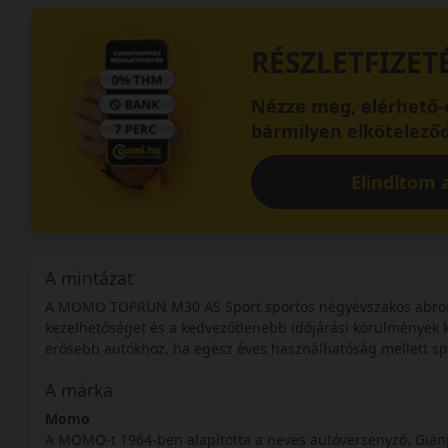
RÉSZLETFIZET
Nézze meg, elérhető-e
bármilyen elköteleződ
Elindítom a
A mintázat
A MOMO TOPRUN M30 AS Sport sportos négyévszakos abroncs
kezelhetőséget és a kedvezőtlenebb időjárási körülmények kö
erősebb autókhoz, ha egész éves használhatóság mellett sp
A márka
Momo
A MOMO-t 1964-ben alapította a neves autóversenyző, Gianp