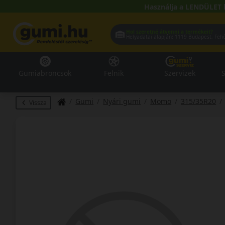
Használja a LENDÜLET 
Hol szeretné átvenni a termékeit?
Helyadatai alapján:
1119 Buda
Gumiabroncsok
Felnik
Szervizek
S
Gumi
Nyári gumi
Momo
315/35R20
Vissza