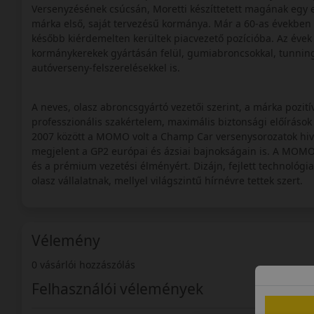
Versenyzésének csúcsán, Moretti készíttetett magának egy e
márka első, saját tervezésű kormánya. Már a 60-as években i
később kiérdemelten kerültek piacvezető pozícióba. Az évek 
kormánykerekek gyártásán felül, gumiabroncsokkal, tunning 
autóverseny-felszerelésekkel is.
A neves, olasz abroncsgyártó vezetői szerint, a márka pozi
professzionális szakértelem, maximális biztonsági előírások
2007 között a MOMO volt a Champ Car versenysorozatok hiva
megjelent a GP2 európai és ázsiai bajnokságain is. A MOMO 
és a prémium vezetési élményért. Dizájn, fejlett technológia
olasz vállalatnak, mellyel világszintű hírnévre tettek szert.
Vélemény
0 vásárlói hozzászólás
Felhasználói vélemények