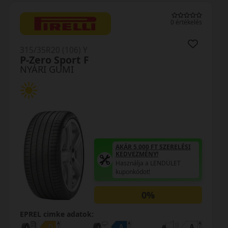
0 értékelés
315/35R20 (106) Y
P-Zero Sport F
NYÁRI GUMI
AKÁR 5.000 FT SZERELÉSI
KEDVEZMÉNY!
Használja a LENDÜLET
kuponkódot!
0%
EPREL cimke adatok: