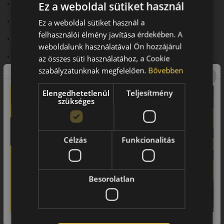
Ez a weboldal sütiket használ
• Stabil sportteljesítmény
• Jó nedves tapadás
Ez a weboldal sütiket használ a
felhasználói élmény javítása érdekében. A
• Precíz irányíthatóság
weboldalunk használatával Ön hozzájárul
• Komfortos futás
az összes süti használatához, a Cookie
szabályzatunknak megfelelően.
Bővebben
Elengedhetetlenül
Teljesítmény
A márka
szükséges
Nankang
A Nankang küldetésének tekinti, hogy a vásárlók elvárásait
kielégítse, a gumiabroncsgyártó mottót is ennek megfelelően
Célzás
Funkcionalitás
választott: „Őszinteség, gyakorlatiasság és innováció”. Tajvan
legjelentősebb autógumikat gyártó vállalata 1959 óta
dolgozik azon, hogy az utakon minél biztonságosabban
Besorolatlan
közlekedhessünk az utakon.
A Nankang főleg személyautókra gyárt gumiabroncsot, de
kínálatukban gyakorlatilag minden jármű autógumija
megtalálható. A tajvani gumiabroncsokat több mint 100