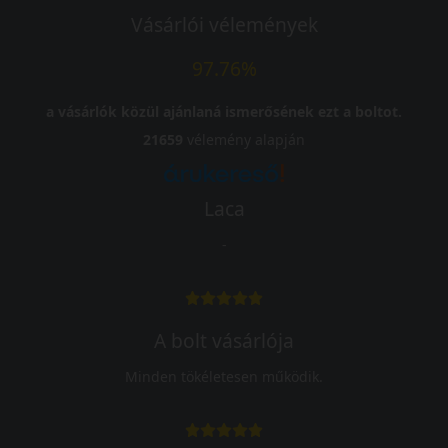
Vásárlói vélemények
97.76%
a vásárlók közül ajánlaná ismerősének ezt a boltot.
21659
vélemény alapján
Laca
-
A bolt vásárlója
Minden tökéletesen működik.