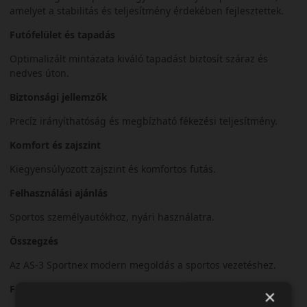
amelyet a stabilitás és teljesítmény érdekében fejlesztettek.
Futófelület és tapadás
Optimalizált mintázata kiváló tapadást biztosít száraz és
nedves úton.
Biztonsági jellemzők
Precíz irányíthatóság és megbízható fékezési teljesítmény.
Komfort és zajszint
Kiegyensúlyozott zajszint és komfortos futás.
Felhasználási ajánlás
Sportos személyautókhoz, nyári használatra.
Összegzés
Az AS-3 Sportnex modern megoldás a sportos vezetéshez.
Fő előnyök röviden:
×