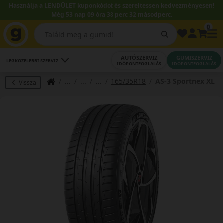
Használja a LENDÜLET kuponkódot és szereltessen kedvezményesen!
Még 53 nap 09 óra 38 perc 32 másodperc.
0
AUTÓSZERVIZ
GUMISZERVIZ
LEGKÖZELEBBI SZERVIZ
IDŐPONTFOGLALÁS
IDŐPONTFOGLALÁS
165/35R18
AS-3 Sportnex XL
Vissza