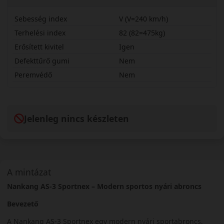
Sebesség index
V (V=240 km/h)
Terhelési index
82 (82=475kg)
Erősített kivitel
Igen
Defekttűrő gumi
Nem
Peremvédő
Nem
16535R18VAS3X
Jelenleg nincs készleten
A mintázat
Nankang AS-3 Sportnex – Modern sportos nyári abroncs
Bevezető
A Nankang AS-3 Sportnex egy modern nyári sportabroncs,