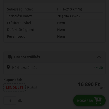
Sebesség index
H (H=210 km/h)
Terhelési index
70 (70=335kg)
Erősített kivitel
Nem
Defekttűrő gumi
Nem
Peremvédő
Nem
16555R13HNA1
Házhozszállítás
Házhozszállítás
4+ db
Kuponkód:
16 890 Ft
LENDÜLET
/db
másol
db
KOSÁRBA