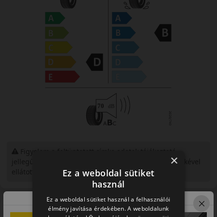
Figyelem a feltüntetett címke adatok tájékoztató
×
jellegűek. Előfordulhat, hogy még a korábbi EU-s címkével
ellátott abroncs kerül kiszállításra.
Ez a weboldal sütiket
használ
Ez a weboldal sütiket használ a felhasználói
A mintázat
élmény javítása érdekében. A weboldalunk