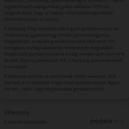
legjelentősebb autógumikat gyártó vállalata 1959 óta
dolgozik azon, hogy az utakon minél biztonságosabban
közlekedhessünk az utakon.
A Nankang főleg személyautókra gyárt gumiabroncsot, de
kínálatukban gyakorlatilag minden jármű autógumija
megtalálható. A tajvani gumiabroncsokat több mint 100
országban, a világ valamennyi kontinensén megtaláljuk.
Megbízható gumiabroncsaikat a világ minden táján elismerik
és több díjjal is jutalmazták már a Nankang szakembereinek
a munkáját.
A Nankang azoknak az autósoknak ideális választás, akik
elérhető áron keresnek megbízható gumiabroncsot, legyen
szó téli-, nyári- vagy négyévszakos gumiabroncsról.
Vélemény
0 / 5
0 vásárlói hozzászólás