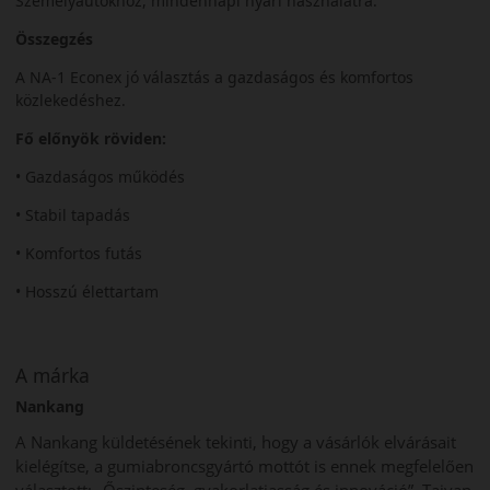
Személyautókhoz, mindennapi nyári használatra.
Összegzés
A NA-1 Econex jó választás a gazdaságos és komfortos
közlekedéshez.
Fő előnyök röviden:
• Gazdaságos működés
• Stabil tapadás
• Komfortos futás
• Hosszú élettartam
A márka
Nankang
A Nankang küldetésének tekinti, hogy a vásárlók elvárásait
kielégítse, a gumiabroncsgyártó mottót is ennek megfelelően
választott: „Őszinteség, gyakorlatiasság és innováció”. Tajvan