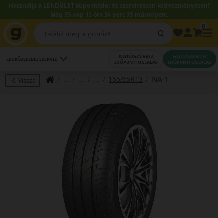
Használja a LENDÜLET kuponkódot és szereltessen kedvezményesen!
Még 55 nap 13 óra 36 perc 34 másodperc.
0
AUTÓSZERVIZ
GUMISZERVIZ
LEGKÖZELEBBI SZERVIZ
IDŐPONTFOGLALÁS
IDŐPONTFOGLALÁS
165/55R13
NA-1
Vissza