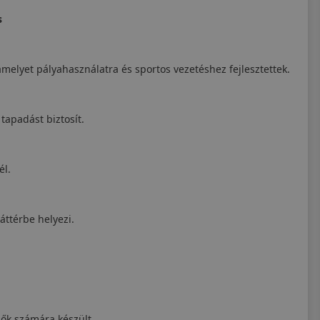
s
elyet pályahasználatra és sportos vezetéshez fejlesztettek.
tapadást biztosít.
él.
áttérbe helyezi.
ők számára készült.