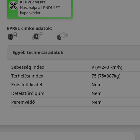
KEDVEZMÉNY!
Használja a LENDÜLET
kuponkódot!
EPREL cimke adatok:
Egyéb technikai adatok
Sebesség index
V (V=240 km/h)
Terhelési index
75 (75=387kg)
Erősített kivitel
Nem
Defekttűrő gumi
Nem
Peremvédő
Nem
16555R15VNS2R