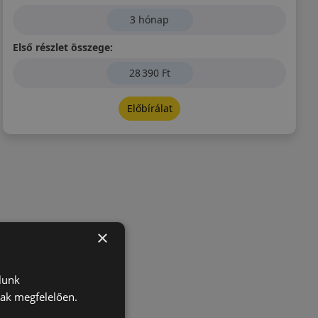
3 hónap
Első részlet összege:
28 390 Ft
Előbírálat
×
lunk
nak megfelelően.