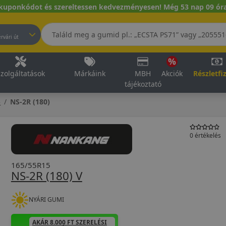
kuponkódot és szereltessen kedvezményesen! Még 53 nap 09 óra
pest, Fehérvári út
zolgáltatások
Márkáink
MBH
Akciók
Részletfi
tájékoztató
5
NS-2R (180)
0 értékelés
165/55R15
NS-2R (180) V
NYÁRI GUMI
AKÁR 8.000 FT SZERELÉSI