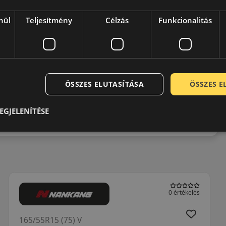
elérhető áron keresnek megbízható gumiabroncsot, legyen
nül
Teljesítmény
Célzás
Funkcionalitás
ÖSSZES ELUTASÍTÁSA
ÖSSZES 
0 / 5
EGJELENÍTÉSE
0 értékelés
165/55R15 (75) V