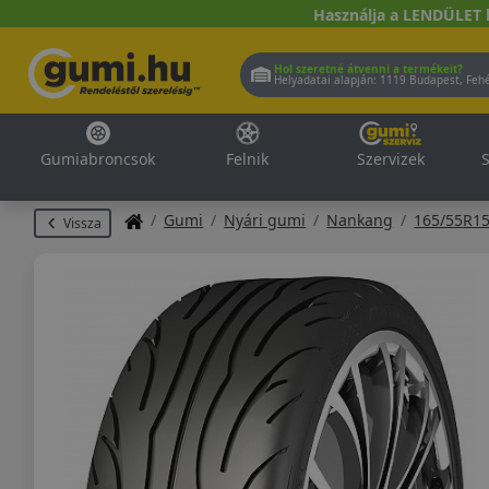
Használja a LENDÜLET 
Hol szeretné átvenni a termékeit?
Helyadatai alapján:
1119 Buda
Gumiabroncsok
Felnik
Szervizek
S
Gumi
Nyári gumi
Nankang
165/55R1
Vissza