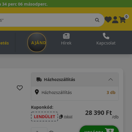
 34 perc 05 másodperc.
0
AJÁNDÉKUTALVÁNY
zetés
Hírek
Kapcsolat
Házhozszállítás
Házhozszállítás
3 db
Kuponkód:
28 390 Ft
LENDÜLET
/db
másol