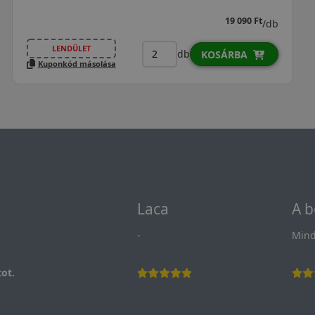
19 090 Ft
/db
LENDÜLET
db
KOSÁRBA
Kuponkód másolása
Laca
A b
-
Mind
ot.