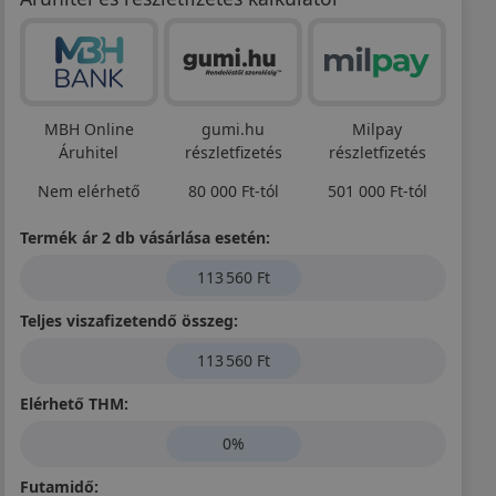
MBH Online
gumi.hu
Milpay
Áruhitel
részletfizetés
részletfizetés
Nem elérhető
80 000 Ft-tól
501 000 Ft-tól
Termék ár 2 db vásárlása esetén:
113 560 Ft
Teljes viszafizetendő összeg:
113 560 Ft
Elérhető THM:
0%
Futamidő: