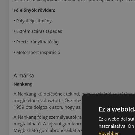
Fő előnyök röviden:
• Pályateljesítmény
• Extrém száraz tapadás
• Precíz irányíthatóság
• Motorsport inspiráció
A márka
Nankang
A Nankang küldetésének tekinti, hogy a vásárlók elvárásait
megfelelően választott: „Őszinteség, gyakorlatiasság és in
1959 óta dolgozik azon, hogy az utakon minél biztonságo
Ez a webolda
A Nankang főleg személyautókra gyárt gumiabroncsot, de 
Ez a weboldal süt
megtalálható. A tajvani gumiabroncsokat több mint 100 or
használatával Ön 
Megbízható gumiabroncsaikat a világ minden táján elismeri
Bővebben