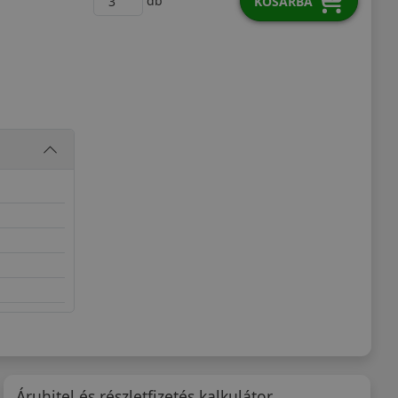
db
KOSÁRBA
Áruhitel és részletfizetés kalkulátor