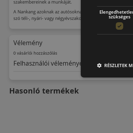
szakembereinek a munkáját.
A Nankang azoknak az autósoknak ideális választás, akik 
Elengedhetetle
szükséges
szó téli-, nyári- vagy négyévszakos gumiabroncsról.
Vélemény
0 vásárlói hozzászólás
Felhasználói vélemények
RÉSZLETEK M
Hasonló termékek