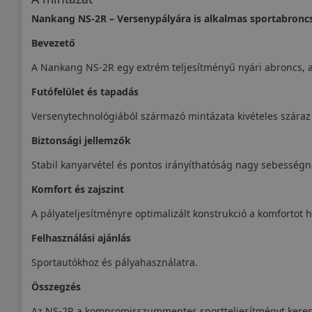
Nankang NS-2R – Versenypályára is alkalmas sportabronc
Bevezető
A Nankang NS-2R egy extrém teljesítményű nyári abroncs, am
Futófelület és tapadás
Versenytechnológiából származó mintázata kivételes száraz 
Biztonsági jellemzők
Stabil kanyarvétel és pontos irányíthatóság nagy sebességn
Komfort és zajszint
A pályateljesítményre optimalizált konstrukció a komfortot h
Felhasználási ajánlás
Sportautókhoz és pályahasználatra.
Összegzés
Az NS-2R a kompromisszummentes sportteljesítményt keres