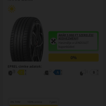
AKÁR 5.000 FT SZERELÉSI
KEDVEZMÉNY!
Használja a LENDÜLET
kuponkódot!
0%
EPREL cimke adatok:
0% THM
100% online
7 perc