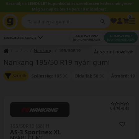
Használja a LENDÜLET kuponkódot és szereltessen kedvezményesen!
Még 53 nap 08 óra 14 perc 10 másodperc.
0
AUTÓSZERVIZ
GUMISZERVIZ
LEGKÖZELEBBI SZERVIZ
IDŐPONTFOGLALÁS
IDŐPONTFOGLALÁS
Nankang
195/50R19
Nankang 195/50 R19 nyári gumi
Szűrők
Szélesség: 195
Oldalfal: 50
Átmérő: 19
0 értékelés
195/50R19 (88) H
AS-3 Sportnex XL
NYÁRI GUMI