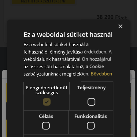
FIZETHETEK RÉSZLETEKBEN?
38 290 Ft
/db
×
LENDÜLET
db
KOSÁRBA
Ez a weboldal sütiket használ
Kuponkód másolása
Ez a weboldal sütiket használ a
felhasználói élmény javítása érdekében. A
weboldalunk használatával Ön hozzájárul
az összes süti használatához, a Cookie
Vásárlói vélemények
szabályzatunknak megfelelően.
Bővebben
97.76%
Elengedhetetlenül
Teljesítmény
szükséges
a vásárlók közül ajánlaná ismerősének ezt a boltot.
21659
vélemény alapján
Célzás
Funkcionalitás
Laca
-