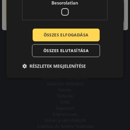
Besorolatlan
A bolt vásárlója
ÖSSZES ELFOGADÁSA
Minden tökéletesen működik.
ÖSSZES ELUTASÍTÁSA
RÉSZLETEK MEGJELENÍTÉSE
Impresszum
Adatvédelmi tájékoztató
Vásárlási feltételek
Karrier
Tudástár
GYIK
Kapcsolat
Impresszum
Elállás a szerződéstől
Szállítási és fizetési feltételek