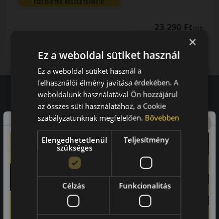
FIZETHETEK RÉSZLETEKBEN?
23 290 Ft
/db
×
LENDÜLET
db
KOSÁRBA
Ez a weboldal sütiket használ
Kuponkód másolása
Ez a weboldal sütiket használ a
felhasználói élmény javítása érdekében. A
weboldalunk használatával Ön hozzájárul
az összes süti használatához, a Cookie
Vásárlói vélemények
szabályzatunknak megfelelően.
Bővebben
97.76%
Elengedhetetlenül
Teljesítmény
szükséges
a vásárlók közül ajánlaná ismerősének ezt a boltot.
21659
vélemény alapján
Célzás
Funkcionalitás
Laca
-