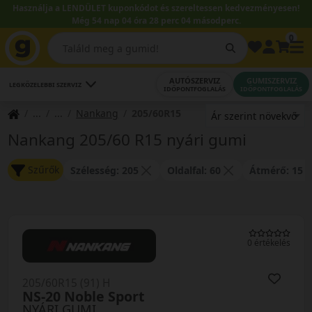
Használja a LENDÜLET kuponkódot és szereltessen kedvezményesen!
Még 54 nap 04 óra 28 perc 04 másodperc.
0
AUTÓSZERVIZ
GUMISZERVIZ
LEGKÖZELEBBI SZERVIZ
IDŐPONTFOGLALÁS
IDŐPONTFOGLALÁS
Nankang
205/60R15
Nankang 205/60 R15 nyári gumi
Szűrők
Szélesség: 205
Oldalfal: 60
Átmérő: 15
0 értékelés
205/60R15 (91) H
NS-20 Noble Sport
NYÁRI GUMI