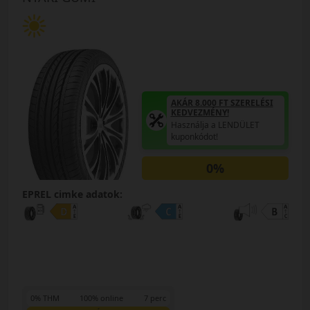
AKÁR 8.000 FT SZERELÉSI
KEDVEZMÉNY!
Használja a LENDÜLET
kuponkódot!
0%
EPREL cimke adatok:
0% THM
100% online
7 perc