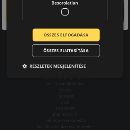
Besorolatlan
A bolt vásárlója
ÖSSZES ELFOGADÁSA
Minden tökéletesen működik.
ÖSSZES ELUTASÍTÁSA
RÉSZLETEK MEGJELENÍTÉSE
Impresszum
Adatvédelmi tájékoztató
Vásárlási feltételek
Karrier
Tudástár
GYIK
Kapcsolat
Impresszum
Elállás a szerződéstől
Szállítási és fizetési feltételek