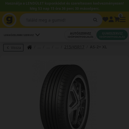
Használja a LENDÜLET kuponkódot és szereltessen kedvezményesen!
Még 53 nap 15 óra 36 perc 30 másodperc.
0
AUTÓSZERVIZ
GUMISZERVIZ
LEGKÖZELEBBI SZERVIZ
IDŐPONTFOGLALÁS
IDŐPONTFOGLALÁS
215/45R17
AS-2+ XL
Vissza