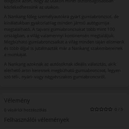
dolgozik azon, hogy az utakon minél biztonságosabban
közlekedhessünk az utakon.
A Nankang főleg személyautókra gyárt gumiabroncsot, de
kínálatukban gyakorlatilag minden jármű autógumija
megtalálható. A tajvani gumiabroncsokat több mint 100
országban, a világ valamennyi kontinensén megtaláljuk.
Megbízható gumiabroncsaikat a világ minden táján elismerik
és több díjjal is jutalmazták már a Nankang szakembereinek
a munkáját.
A Nankang azoknak az autósoknak ideális választás, akik
elérhető áron keresnek megbízható gumiabroncsot, legyen
szó téli-, nyári- vagy négyévszakos gumiabroncsról.
Vélemény
0 / 5
0 vásárlói hozzászólás
Felhasználói vélemények