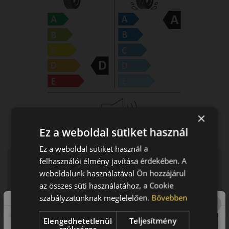
×
Ez a weboldal sütiket használ
Ez a weboldal sütiket használ a
Figyelem a feltüntetett címke adatok tájékoztató
felhasználói élmény javítása érdekében. A
jellegűek. Előfordulhat, hogy még a korábbi EU-s címkével
weboldalunk használatával Ön hozzájárul
ellátott abroncs kerül kiszállításra.
az összes süti használatához, a Cookie
szabályzatunknak megfelelően.
Bővebben
Elengedhetetlenül
Teljesítmény
A mintázat
szükséges