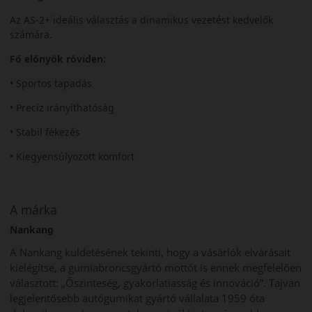
Az AS-2+ ideális választás a dinamikus vezetést kedvelők
számára.
Fő előnyök röviden:
• Sportos tapadás
• Precíz irányíthatóság
• Stabil fékezés
• Kiegyensúlyozott komfort
A márka
Nankang
A Nankang küldetésének tekinti, hogy a vásárlók elvárásait
kielégítse, a gumiabroncsgyártó mottót is ennek megfelelően
választott: „Őszinteség, gyakorlatiasság és innováció”. Tajvan
legjelentősebb autógumikat gyártó vállalata 1959 óta