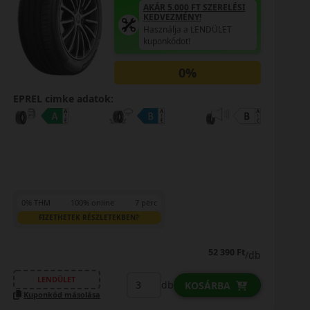
AKÁR 5.000 FT SZERELÉSI
KEDVEZMÉNY!
Használja a LENDÜLET
kuponkódot!
0%
EPREL cimke adatok:
0% THM
100% online
7 perc
FIZETHETEK RÉSZLETEKBEN?
52 390 Ft
/db
LENDÜLET
db
KOSÁRBA
Kuponkód másolása