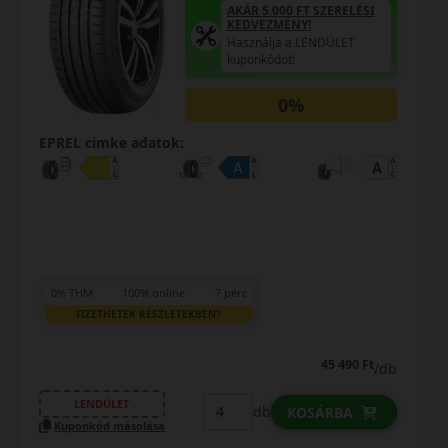
AKÁR 5.000 FT SZERELÉSI
KEDVEZMÉNY!
Használja a LENDÜLET
kuponkódot!
0%
EPREL cimke adatok:
0% THM
100% online
7 perc
FIZETHETEK RÉSZLETEKBEN?
45 490 Ft
/db
LENDÜLET
db
KOSÁRBA
Kuponkód másolása