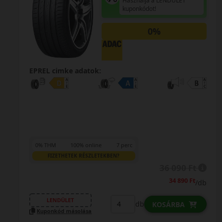
Használja a LENDÜLET
kuponkódot!
0%
EPREL cimke adatok:
0% THM
100% online
7 perc
FIZETHETEK RÉSZLETEKBEN?
36 090 Ft
34 890 Ft
/db
LENDÜLET
db
KOSÁRBA
Kuponkód másolása