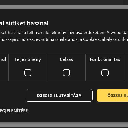
l sütiket használ
iket használ a felhasználói élmény javítása érdekében. A webolda
hozzájárul az összes süti használatához, a Cookie szabályzatunk
 kielégítse, a gumiabroncsgyártó mottót is ennek
nováció”. Tajvan legjelentősebb autógumikat gyártó vállalata
sabban közlekedhessünk az utakon.
nül
Teljesítmény
Célzás
Funkcionalitás
kínálatukban gyakorlatilag minden jármű autógumija
szágban, a világ valamennyi kontinensén megtaláljuk.
k és több díjjal is jutalmazták már a Nankang
elérhető áron keresnek megbízható gumiabroncsot, legyen
ÖSSZES ELUTASÍTÁSA
ÖSSZES 
EGJELENÍTÉSE