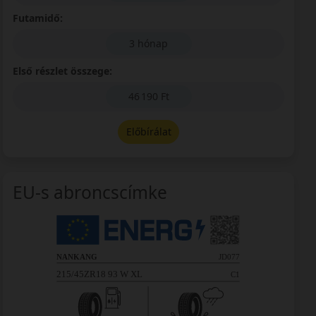
Futamidő:
3 hónap
Első részlet összege:
46 190 Ft
Előbírálat
EU-s abroncscímke