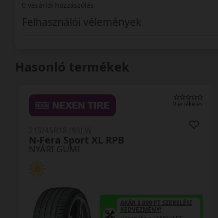
0 vásárlói hozzászólás
Felhasználói vélemények
Hasonló termékek
0 értékelés
215/45R18 (93) W
N-Fera Sport XL RPB
NYÁRI GUMI
AKÁR 5.000 FT SZERELÉSI
KEDVEZMÉNY!