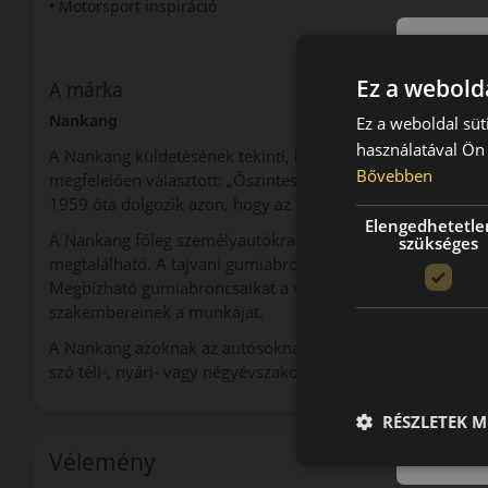
• Motorsport inspiráció
Ez a webolda
A márka
Nankang
Ez a weboldal süt
használatával Ön 
A Nankang küldetésének tekinti, hogy a vásárlók elvárásait
Bővebben
megfelelően választott: „Őszinteség, gyakorlatiasság és in
1959 óta dolgozik azon, hogy az utakon minél biztonságo
Elengedhetetle
A Nankang főleg személyautókra gyárt gumiabroncsot, de 
szükséges
megtalálható. A tajvani gumiabroncsokat több mint 100 or
Megbízható gumiabroncsaikat a világ minden táján elismeri
szakembereinek a munkáját.
A Nankang azoknak az autósoknak ideális választás, akik 
szó téli-, nyári- vagy négyévszakos gumiabroncsról.
RÉSZLETEK M
Vélemény