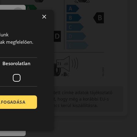
×
lunk
nak megfelelően.
Besorolatlan
Figyelem a feltüntetett címke adatok tájékoztató
jellegűek. Előfordulhat, hogy még a korábbi EU-s
ELFOGADÁSA
címkével ellátott abroncs kerül kiszállításra.