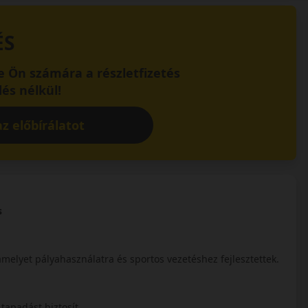
ÉS
 Ön számára a részletfizetés
és nélkül!
z előbírálatot
s
elyet pályahasználatra és sportos vezetéshez fejlesztettek.
tapadást biztosít.