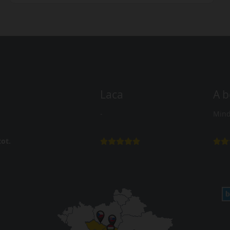
Laca
A b
-
Mind
ot.