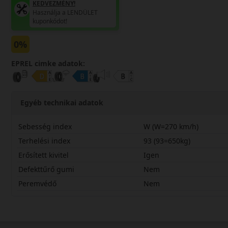
KEDVEZMÉNY!
Használja a LENDÜLET
kuponkódot!
0%
EPREL cimke adatok:
Egyéb technikai adatok
Sebesség index
W (W=270 km/h)
Terhelési index
93 (93=650kg)
Erősített kivitel
Igen
Defekttűrő gumi
Nem
Peremvédő
Nem
21545R18WNS2RX