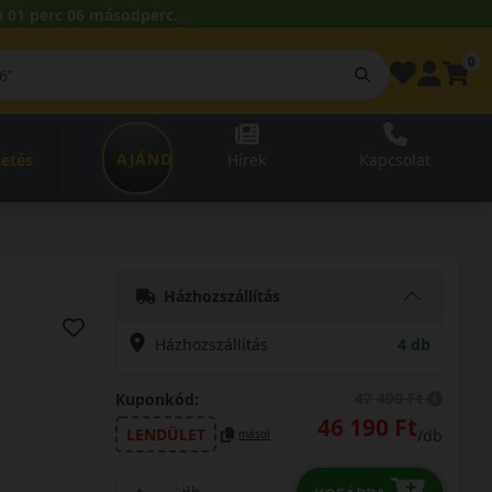
 01 perc 05 másodperc.
0
AJÁNDÉKUTALVÁNY
zetés
Hírek
Kapcsolat
Házhozszállítás
Házhozszállítás
4 db
47 490 Ft
Kuponkód:
46 190 Ft
LENDÜLET
/db
másol