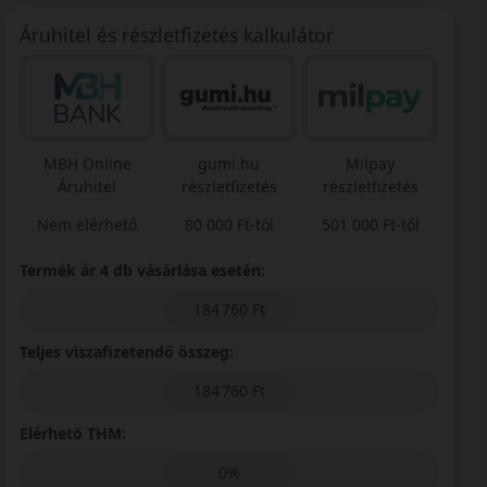
Áruhitel és részletfizetés kalkulátor
MBH Online
gumi.hu
Milpay
Áruhitel
részletfizetés
részletfizetés
Nem elérhető
80 000 Ft-tól
501 000 Ft-tól
Termék ár 4 db vásárlása esetén:
184 760 Ft
Teljes viszafizetendő összeg:
184 760 Ft
Elérhető THM:
0%