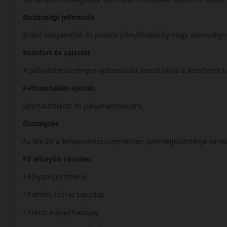
Biztonsági jellemzők
Stabil kanyarvétel és pontos irányíthatóság nagy sebességn
Komfort és zajszint
A pályateljesítményre optimalizált konstrukció a komfortot h
Felhasználási ajánlás
Sportautókhoz és pályahasználatra.
Összegzés
Az NS-2R a kompromisszummentes sportteljesítményt keres
Fő előnyök röviden:
• Pályateljesítmény
• Extrém száraz tapadás
• Precíz irányíthatóság