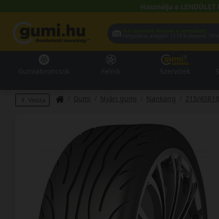
Használja a LENDÜLET 
Hol szeretné átvenni a termékeit?
Helyadatai alapján:
1119 Buda
Gumiabroncsok
Felnik
Szervizek
S
Gumi
Nyári gumi
Nankang
215/45R1
Vissza