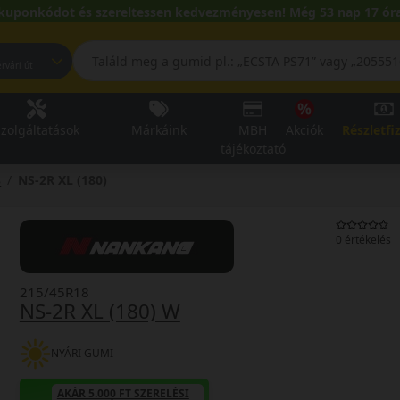
kuponkódot és szereltessen kedvezményesen! Még 53 nap 17 óra
pest, Fehérvári út
zolgáltatások
Márkáink
MBH
Akciók
Részletfi
tájékoztató
8
NS-2R XL (180)
0 értékelés
215/45R18
NS-2R XL (180) W
NYÁRI GUMI
AKÁR 5.000 FT SZERELÉSI