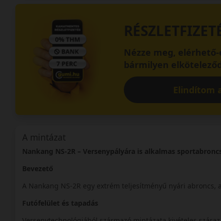
RÉSZLETFIZET
Nézze meg, elérhető-e
bármilyen elköteleződ
Elindítom a
A mintázat
Nankang NS-2R – Versenypályára is alkalmas sportabronc
Bevezető
A Nankang NS-2R egy extrém teljesítményű nyári abroncs, am
Futófelület és tapadás
Versenytechnológiából származó mintázata kivételes száraz 