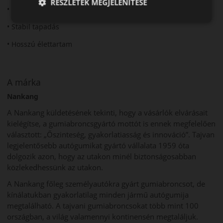
RÉSZLETEK MEGJELENÍTÉSE
• Strapabíró szerkezet
• Stabil tapadás
• Hosszú élettartam
A márka
Nankang
A Nankang küldetésének tekinti, hogy a vásárlók elvárásait
kielégítse, a gumiabroncsgyártó mottót is ennek megfelelően
választott: „Őszinteség, gyakorlatiasság és innováció”. Tajvan
legjelentősebb autógumikat gyártó vállalata 1959 óta
dolgozik azon, hogy az utakon minél biztonságosabban
közlekedhessünk az utakon.
A Nankang főleg személyautókra gyárt gumiabroncsot, de
kínálatukban gyakorlatilag minden jármű autógumija
megtalálható. A tajvani gumiabroncsokat több mint 100
országban, a világ valamennyi kontinensén megtaláljuk.