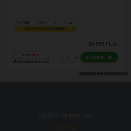
0% THM
100% online
7 perc
FIZETHETEK RÉSZLETEKBEN?
26 590 Ft
/db
LENDÜLET
db
KOSÁRBA
Kuponkód másolása
Vásárlói vélemények
97.76%