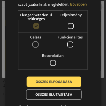
szabályzatunknak megfelelően.
Bővebben
biztosít.
Biztonsági jellemzők
Elengedhetetlenül
Teljesítmény
szükséges
Megbízható fékteljesítmény és stabil irányíthatóság.
Komfort és zajszint
Célzás
Funkcionalitás
A haszonjármű kategóriához mérten kiegyensúlyozott
zajszint.
Felhasználási ajánlás
Besorolatlan
Furgonokhoz és könnyű haszonjárművekhez, nyári
használatra.
Összegzés
A CW-20 Cargo Grip megbízható választás a mindennapi
ÖSSZES ELFOGADÁSA
áruszállításhoz.
Fő előnyök röviden:
ÖSSZES ELUTASÍTÁSA
• Jó terhelhetőség