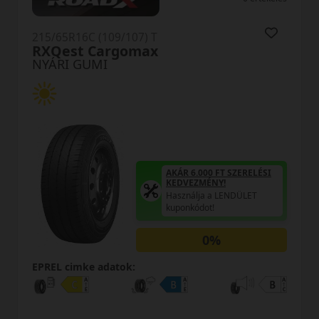
215/65R16C (109/107) T
M-70 Mendex
NYÁRI GUMI
AKÁR 6.000 FT SZERELÉSI
KEDVEZMÉNY!
Használja a LENDÜLET
kuponkódot!
0%
EPREL cimke adatok: