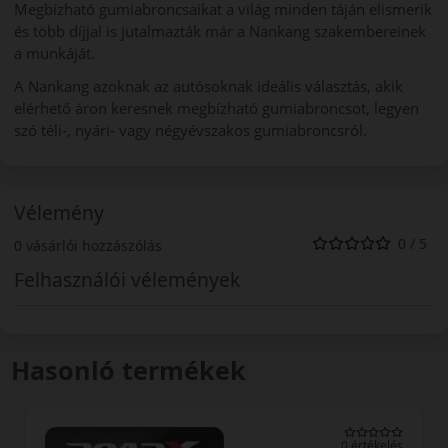
Megbízható gumiabroncsaikat a világ minden táján elismerik
és több díjjal is jutalmazták már a Nankang szakembereinek
a munkáját.
A Nankang azoknak az autósoknak ideális választás, akik
elérhető áron keresnek megbízható gumiabroncsot, legyen
szó téli-, nyári- vagy négyévszakos gumiabroncsról.
Vélemény
0 / 5
0 vásárlói hozzászólás
Felhasználói vélemények
Hasonló termékek
0 értékelés