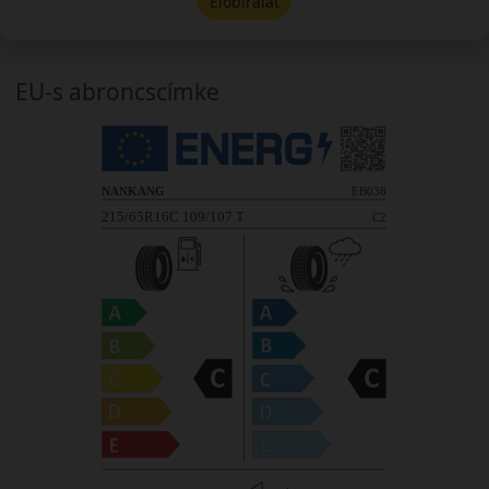
Előbírálat
EU-s abroncscímke