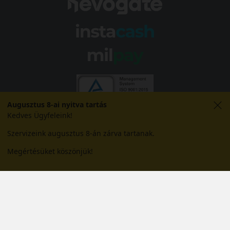
Augusztus 8-ai nyitva tartás
Kedves Ügyfeleink!
Szervizeink augusztus 8-án zárva tartanak.
Megértésüket köszönjük!