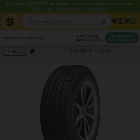
Használja a LENDÜLET kuponkódot és szereltessen kedvezményesen!
Még 54 nap 19 óra 31 perc 02 másodperc.
0
AUTÓSZERVIZ
GUMISZERVIZ
LEGKÖZELEBBI SZERVIZ
IDŐPONTFOGLALÁS
IDŐPONTFOGLALÁS
215/65R16
CW-20
Vissza