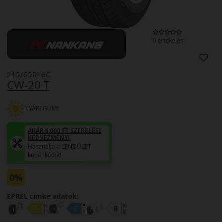
0 értékelés
215/65R16C
CW-20 T
NYÁRI GUMI
AKÁR 6.000 FT SZERELÉSI
KEDVEZMÉNY!
Használja a LENDÜLET
kuponkódot!
0%
EPREL cimke adatok: