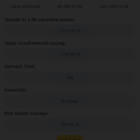
Nem elérhető
80 000 Ft-tól
501 000 Ft-tól
Termék ár 4 db vásárlása esetén:
119 160 Ft
Teljes viszafizetendő összeg:
119 160 Ft
Elérhető THM:
0%
Futamidő:
3 hónap
Első részlet összege:
29 790 Ft