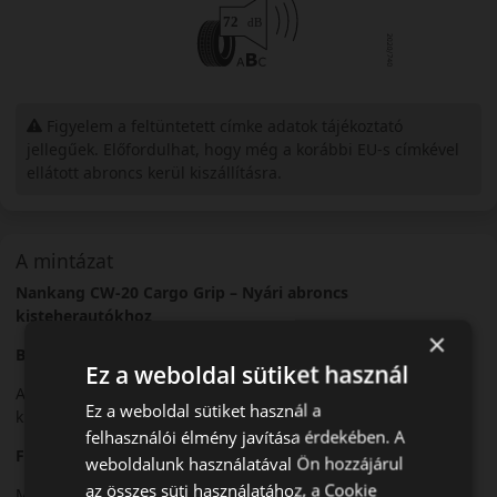
Figyelem a feltüntetett címke adatok tájékoztató
jellegűek. Előfordulhat, hogy még a korábbi EU-s címkével
ellátott abroncs kerül kiszállításra.
A mintázat
Nankang CW-20 Cargo Grip – Nyári abroncs
kisteherautókhoz
×
Bevezető
Ez a weboldal sütiket használ
A Nankang CW-20 Cargo Grip egy nyári abroncs, amelyet
Ez a weboldal sütiket használ a
kisteherautók és furgonok számára fejlesztettek.
felhasználói élmény javítása érdekében. A
Futófelület és tapadás
weboldalunk használatával Ön hozzájárul
az összes süti használatához, a Cookie
Megerősített mintázata stabil tapadást és jó kopásállóságot