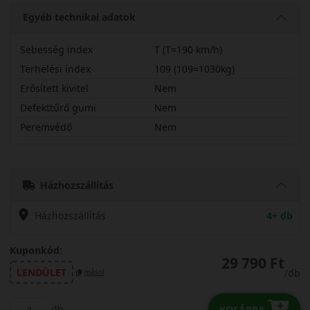
Egyéb technikai adatok
Sebesség index
T (T=190 km/h)
Terhelési index
109 (109=1030kg)
Erősített kivitel
Nem
Defekttűrő gumi
Nem
Peremvédő
Nem
21565R16CTCW20
Házhozszállítás
Házhozszállítás
4+ db
Kuponkód:
29 790 Ft
LENDÜLET
/db
másol
db
KOSÁRBA