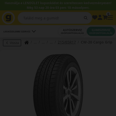
Használja a LENDÜLET kuponkódot és szereltessen kedvezményesen!
Még 53 nap 20 óra 03 perc 17 másodperc.
0
AUTÓSZERVIZ
GUMISZERVIZ
LEGKÖZELEBBI SZERVIZ
IDŐPONTFOGLALÁS
IDŐPONTFOGLALÁS
215/65R17
CW-20 Cargo Grip
Vissza