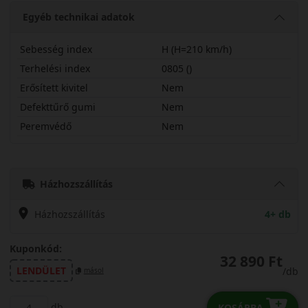
Egyéb technikai adatok
Sebesség index
H (H=210 km/h)
Terhelési index
0805 ()
Erősített kivitel
Nem
Defekttűrő gumi
Nem
Peremvédő
Nem
21565R17CHCW20
Házhozszállítás
Házhozszállítás
4+ db
Kuponkód:
32 890 Ft
LENDÜLET
/db
másol
db
KOSÁRBA