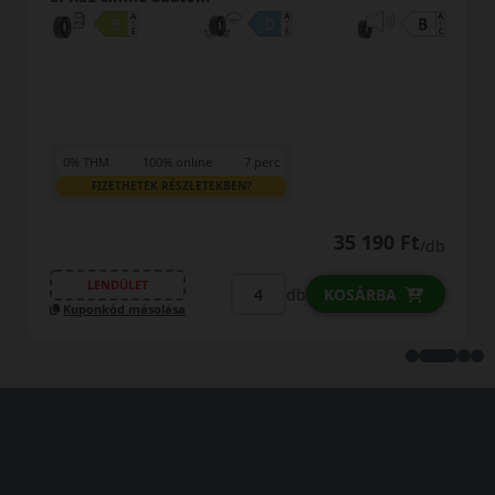
0% THM
100% online
7 perc
FIZETHETEK RÉSZLETEKBEN?
35 190 Ft
/db
LENDÜLET
db
KOSÁRBA
Kuponkód másolása