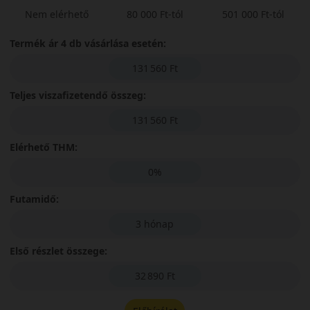
Nem elérhető
80 000 Ft-tól
501 000 Ft-tól
Termék ár 4 db vásárlása esetén:
131 560 Ft
Teljes viszafizetendő összeg:
131 560 Ft
Elérhető THM:
0%
Futamidő:
3 hónap
Első részlet összege:
32 890 Ft