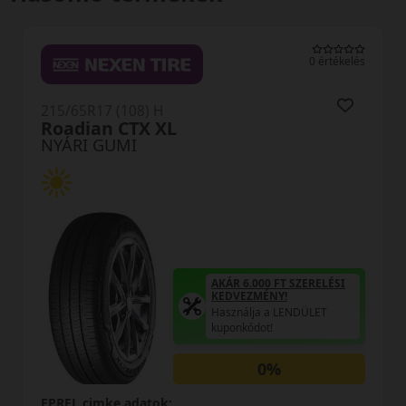
0 értékelés
215/65R17 (108) H
Roadian CTX XL
NYÁRI GUMI
AKÁR 6.000 FT SZERELÉSI
KEDVEZMÉNY!
Használja a LENDÜLET
kuponkódot!
0%
EPREL cimke adatok: