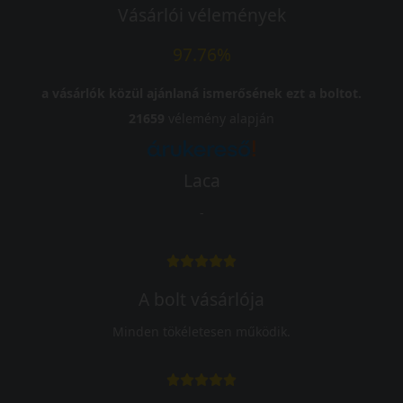
Vásárlói vélemények
97.76%
a vásárlók közül ajánlaná ismerősének ezt a boltot.
21659
vélemény alapján
Laca
-
A bolt vásárlója
Minden tökéletesen működik.