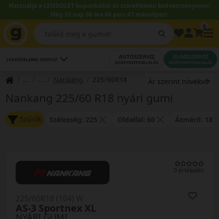
Használja a LENDÜLET kuponkódot és szereltessen kedvezményesen!
Még 55 nap 08 óra 48 perc 47 másodperc.
0
AUTÓSZERVIZ
GUMISZERVIZ
LEGKÖZELEBBI SZERVIZ
IDŐPONTFOGLALÁS
IDŐPONTFOGLALÁS
Nankang
225/60R18
Nankang 225/60 R18 nyári gumi
Szűrők
Szélesség: 225
Oldalfal: 60
Átmérő: 18
0 értékelés
225/60R18 (104) W
AS-3 Sportnex XL
NYÁRI GUMI