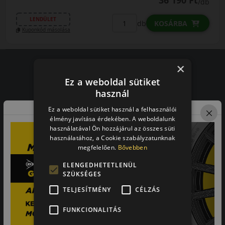
36 190 Ft
/db
LENDÜLET
db
KOSÁRBA
Kuponkód másolása
×
Ez a weboldal sütiket
Vásárlói vélemények
használ
97.76%
Ez a weboldal sütiket használ a felhasználói
élmény javítása érdekében. A weboldalunk
használatával Ön hozzájárul az összes süti
a vásárlók közül ajánlaná ismerősének ezt a boltot.
használatához, a Cookie szabályzatunknak
21659
vélemény alapján
megfelelően.
Bővebben
ELENGEDHETETLENÜL
SZÜKSÉGES
Laca
TELJESÍTMÉNY
CÉLZÁS
-
FUNKCIONALITÁS