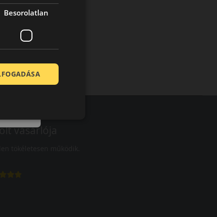
Besorolatlan
ELFOGADÁSA
olt vásárlója
en tökéletesen működik.