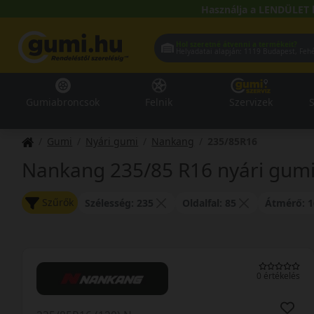
Használja a LENDÜLET 
Hol szeretné átvenni a termékeit?
Helyadatai alapján:
1119 Buda
Gumiabroncsok
Felnik
Szervizek
S
Gumi
Nyári gumi
Nankang
235/85R16
Nankang 235/85 R16 nyári gum
Szűrők
Szélesség: 235
Oldalfal: 85
Átmérő: 1
0 értékelés