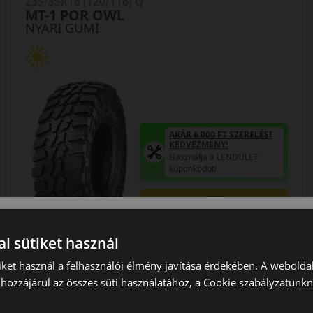
235/85R16 (120/116) Q
MT-1 POR OWL
NYÁRI GUMI
AKÁR 6.000 FT SZERELÉSI
KEDVEZMÉNY!
Használja a LENDÜLET
kuponkódot!
0%
EPREL cimke adatok:
l sütiket használ
iket használ a felhasználói élmény javítása érdekében. A webolda
hozzájárul az összes süti használatához, a Cookie szabályzatunk