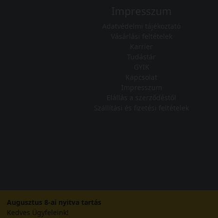
Impresszum
Adatvédelmi tájékoztató
Vásárlási feltételek
Karrier
Tudástár
GYIK
Kapcsolat
Impresszum
Elállás a szerződéstől
Szállítási és fizetési feltételek
Augusztus 8-ai nyitva tartás
Kedves Ügyfeleink!