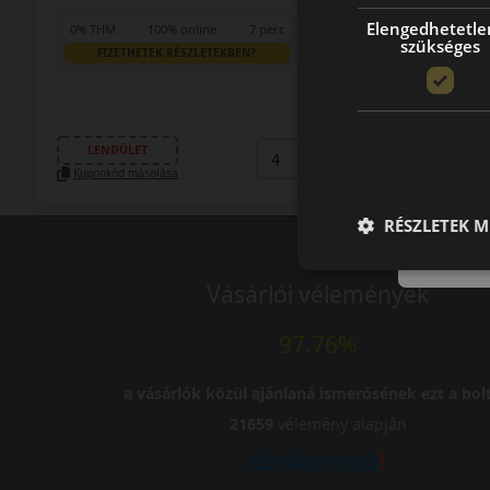
Elengedhetetle
0% THM
100% online
7 perc
szükséges
FIZETHETEK RÉSZLETEKBEN?
49 790 Ft
/db
LENDÜLET
db
KOSÁRBA
Kuponkód másolása
RÉSZLETEK M
Vásárlói vélemények
97.76%
a vásárlók közül ajánlaná ismerősének ezt a bolt
21659
vélemény alapján