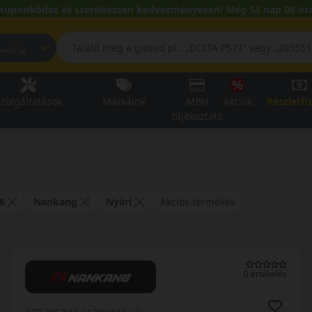
kuponkódot és szereltessen kedvezményesen! Még 54 nap 06 óra
pest, Fehérvári út
zolgáltatások
Márkáink
MBH
Akciók
Részletfi
tájékoztató
i
6
Nankang
Nyári
Akciós termékek
0 értékelés