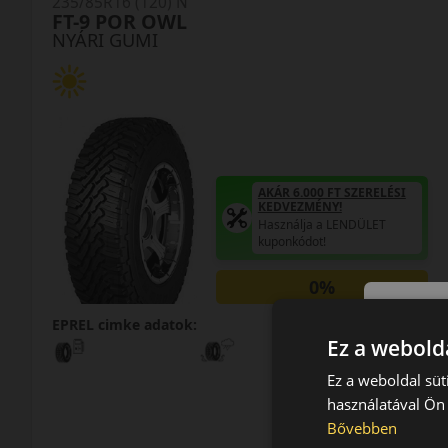
235/85R16 (120) N
FT-9 POR OWL
NYÁRI GUMI
AKÁR 6.000 FT SZERELÉSI
KEDVEZMÉNY!
Használja a LENDÜLET
kuponkódot!
0%
EPREL cimke adatok:
Ez a webolda
Ez a weboldal süt
használatával Ön 
Bővebben