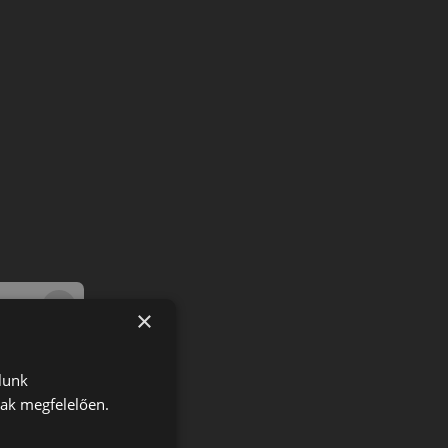
×
lunk
nak megfelelően.