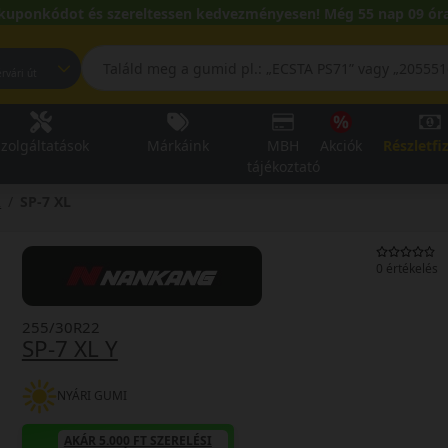
kuponkódot és szereltessen kedvezményesen! Még 55 nap 09 óra
pest, Fehérvári út
zolgáltatások
Márkáink
MBH
Akciók
Részletfi
tájékoztató
2
SP-7 XL
0 értékelés
255/30R22
SP-7 XL Y
NYÁRI GUMI
AKÁR 5.000 FT SZERELÉSI