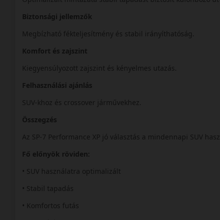
Biztonsági jellemzők
Megbízható fékteljesítmény és stabil irányíthatóság.
Komfort és zajszint
Kiegyensúlyozott zajszint és kényelmes utazás.
Felhasználási ajánlás
SUV-khoz és crossover járművekhez.
Összegzés
Az SP-7 Performance XP jó választás a mindennapi SUV has
Fő előnyök röviden:
• SUV használatra optimalizált
• Stabil tapadás
• Komfortos futás