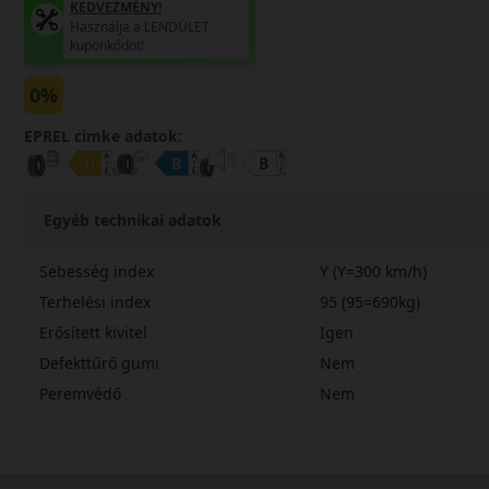
KEDVEZMÉNY!
Használja a LENDÜLET
kuponkódot!
0%
EPREL cimke adatok:
Egyéb technikai adatok
Sebesség index
Y (Y=300 km/h)
Terhelési index
95 (95=690kg)
Erősített kivitel
Igen
Defekttűrő gumi
Nem
Peremvédő
Nem
25530R22YSP7X