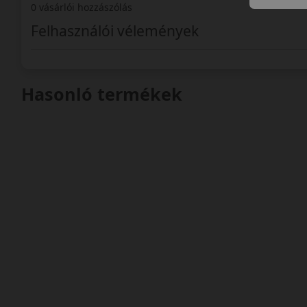
0 vásárlói hozzászólás
Felhasználói vélemények
Hasonló termékek