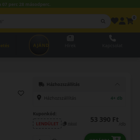
 07 perc 27 másodperc.
0
AJÁNDÉKUTALVÁNY
zetés
Hírek
Kapcsolat
Házhozszállítás
Házhozszállítás
4+ db
Kuponkód:
53 390 Ft
LENDÜLET
/db
másol