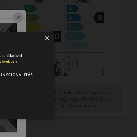
×
használatával
Bővebben
UNKCIONALITÁS
Figyelem a feltüntetett címke adatok tájékoztató
jellegűek. Előfordulhat, hogy még a korábbi EU-s
címkével ellátott abroncs kerül kiszállításra.