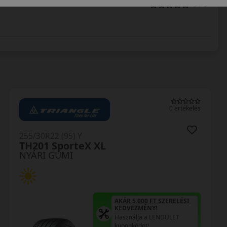
0 / 5
0 értékelés
255/30R22 (95) Y
TH201 SporteX XL
NYÁRI GUMI
AKÁR 5.000 FT SZERELÉSI
KEDVEZMÉNY!
Használja a LENDÜLET
kuponkódot!