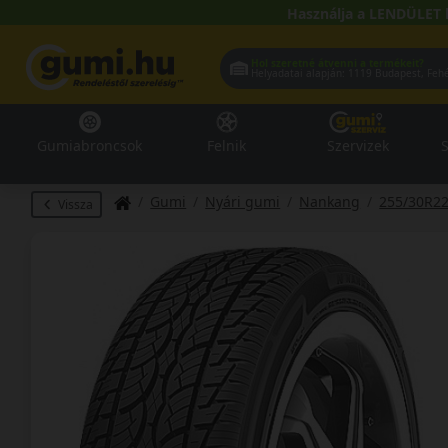
Használja a LENDÜLET 
Hol szeretné átvenni a termékeit?
Helyadatai alapján:
1119 Buda
Gumiabroncsok
Felnik
Szervizek
S
Gumi
Nyári gumi
Nankang
255/30R2
Vissza