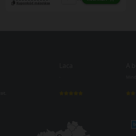
Kuponkód másolása
Laca
A b
-
Mind
ot.