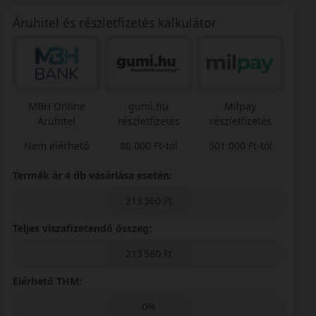
Áruhitel és részletfizetés kalkulátor
MBH Online
gumi.hu
Milpay
Áruhitel
részletfizetés
részletfizetés
Nem elérhető
80 000 Ft-tól
501 000 Ft-tól
Termék ár 4 db vásárlása esetén:
213 560 Ft
Teljes viszafizetendő összeg:
213 560 Ft
Elérhető THM:
0%