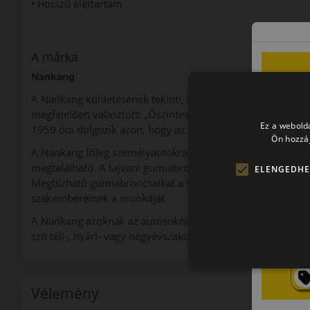
• Hosszú élettartam
A márka
Nankang
A Nankang küldetésének tekinti, hogy a vásárlók elvárásait
megfelelően választott: „Őszinteség, gyakorlatiasság és in
Ez a webolda
1959 óta dolgozik azon, hogy az utakon minél biztonságo
Ön hozzáj
A Nankang főleg személyautókra gyárt gumiabroncsot, de 
megtalálható. A tajvani gumiabroncsokat több mint 100 or
ELENGEDHE
Megbízható gumiabroncsaikat a világ minden táján elismeri
szakembereinek a munkáját.
A Nankang azoknak az autósoknak ideális választás, akik 
szó téli-, nyári- vagy négyévszakos gumiabroncsról.
Vélemény