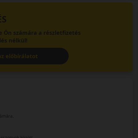
ÉS
 Ön számára a részletfizetés
és nélkül!
z előbírálatot
zámára.
viszonyok között.