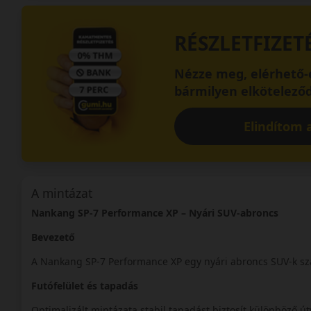
RÉSZLETFIZET
Nézze meg, elérhető-e
bármilyen elköteleződ
Elindítom a
A mintázat
Nankang SP-7 Performance XP – Nyári SUV-abroncs
Bevezető
A Nankang SP-7 Performance XP egy nyári abroncs SUV-k s
Futófelület és tapadás
Optimalizált mintázata stabil tapadást biztosít különböző út