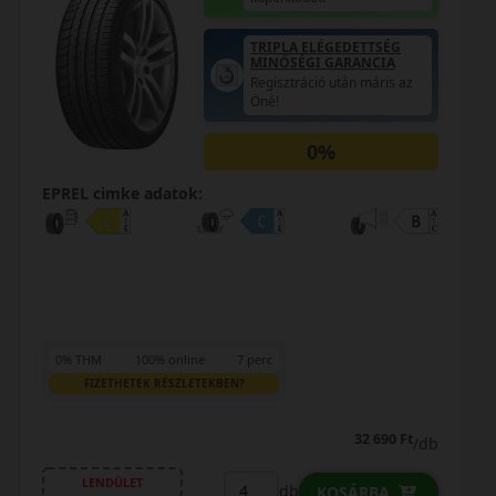
TRIPLA ELÉGEDETTSÉG
MINŐSÉGI GARANCIA
Regisztráció után máris az
Öné!
0%
EPREL cimke adatok:
0% THM
100% online
7 perc
FIZETHETEK RÉSZLETEKBEN?
32 690 Ft
/db
LENDÜLET
db
KOSÁRBA