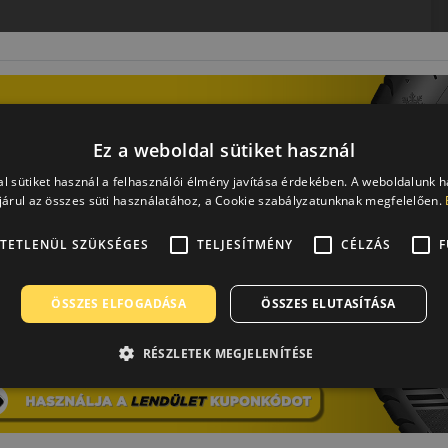
 kielégítse, a gumiabroncsgyártó mottót is ennek
Ez a weboldal sütiket használ
nováció”. Tajvan legjelentősebb autógumikat gyártó vállalata
l sütiket használ a felhasználói élmény javítása érdekében. A weboldalunk 
sabban közlekedhessünk az utakon.
árul az összes süti használatához, a Cookie szabályzatunknak megfelelően.
kínálatukban gyakorlatilag minden jármű autógumija
szágban, a világ valamennyi kontinensén megtaláljuk.
TETLENÜL SZÜKSÉGES
TELJESÍTMÉNY
CÉLZÁS
F
k és több díjjal is jutalmazták már a Nankang
ÖSSZES ELFOGADÁSA
ÖSSZES ELUTASÍTÁSA
elérhető áron keresnek megbízható gumiabroncsot, legyen
RÉSZLETEK MEGJELENÍTÉSE