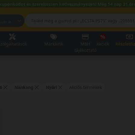
kuponkódot és szereltessen kedvezményesen! Még 54 nap 21 óra
pest, Fehérvári út
zolgáltatások
Márkáink
MBH
Akciók
Részletfi
tájékoztató
i
6
Nankang
Nyári
Akciós termékek