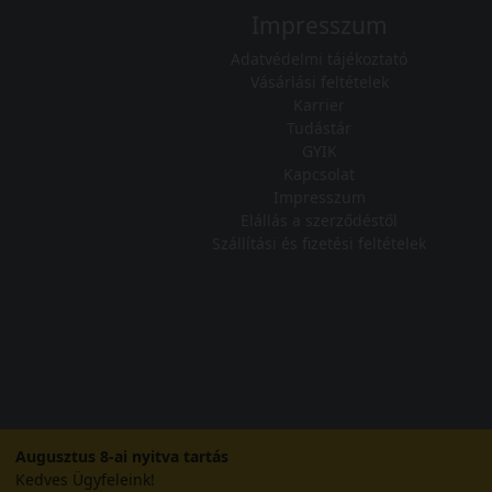
Impresszum
Adatvédelmi tájékoztató
Vásárlási feltételek
Karrier
Tudástár
GYIK
Kapcsolat
Impresszum
Elállás a szerződéstől
Szállítási és fizetési feltételek
Augusztus 8-ai nyitva tartás
Kedves Ügyfeleink!