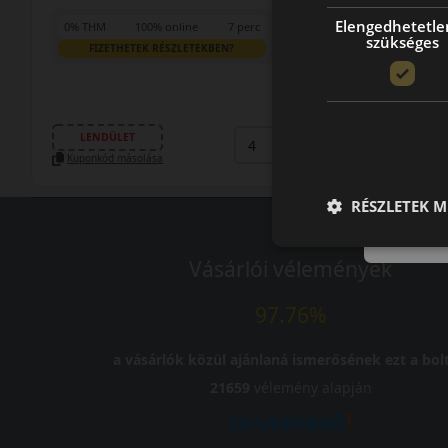
Elengedhetetle
0% THM
100% online
7 perc
szükséges
FIZETHETEK RÉSZLETEKBEN?
44 990 Ft
/db
LENDÜLET
db
KOSÁRBA
Kuponkód másolása
RÉSZLETEK M
Vásárlói vélemények
97.76%
a vásárlók közül ajánlaná ismerősének ezt a bolt
21659
vélemény alapján