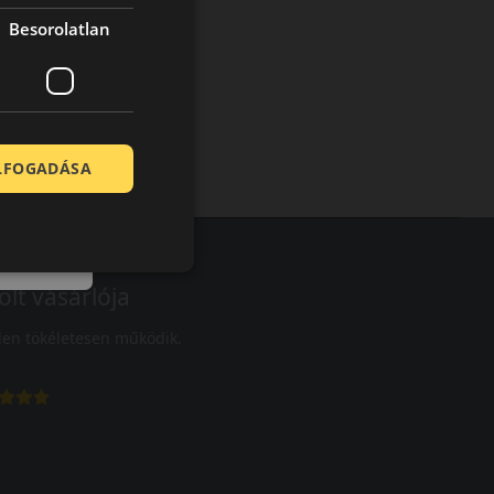
Besorolatlan
ELFOGADÁSA
olt vásárlója
en tökéletesen működik.