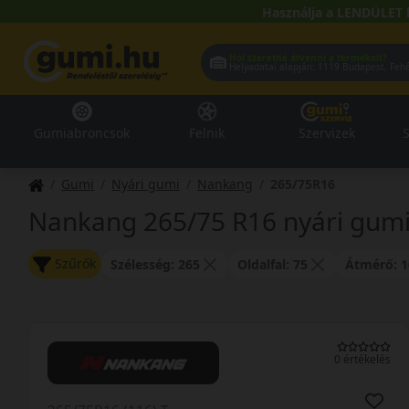
Használja a LENDÜLET 
Hol szeretné átvenni a termékeit?
Helyadatai alapján:
1119 Buda
Gumiabroncsok
Felnik
Szervizek
S
Gumi
Nyári gumi
Nankang
265/75R16
Nankang 265/75 R16 nyári gum
Szűrők
Szélesség: 265
Oldalfal: 75
Átmérő: 1
0 értékelés