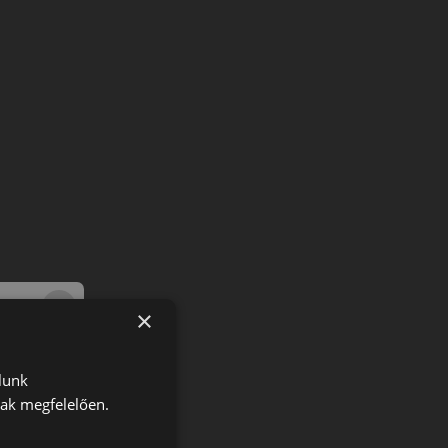
×
lunk
nak megfelelően.