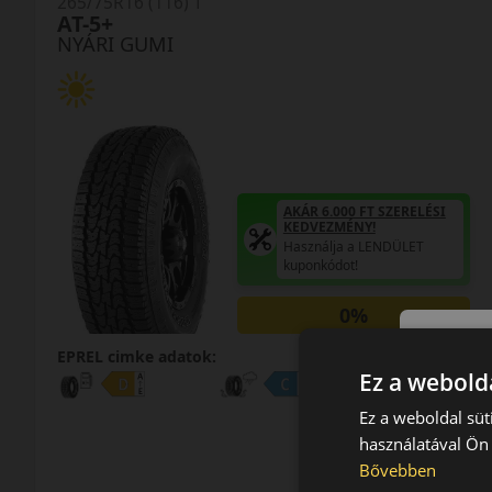
265/75R16 (116) T
AT-5+
NYÁRI GUMI
AKÁR 6.000 FT SZERELÉSI
KEDVEZMÉNY!
Használja a LENDÜLET
kuponkódot!
0%
EPREL cimke adatok:
Ez a webolda
Ez a weboldal süt
használatával Ön 
Bővebben