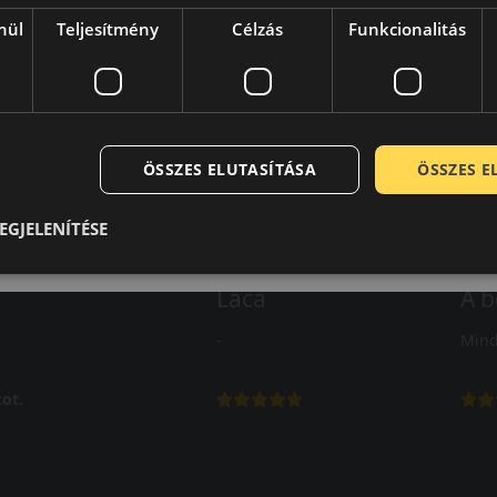
nül
Teljesítmény
Célzás
Funkcionalitás
ÖSSZES ELUTASÍTÁSA
ÖSSZES 
EGJELENÍTÉSE
Laca
A b
-
Mind
ot.