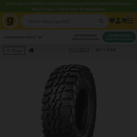
Használja a LENDÜLET kuponkódot és szereltessen kedvezményesen!
Még 54 nap 21 óra 45 perc 55 másodperc.
0
AUTÓSZERVIZ
GUMISZERVIZ
LEGKÖZELEBBI SZERVIZ
IDŐPONTFOGLALÁS
IDŐPONTFOGLALÁS
315/70R17
MT-1 POR
Vissza