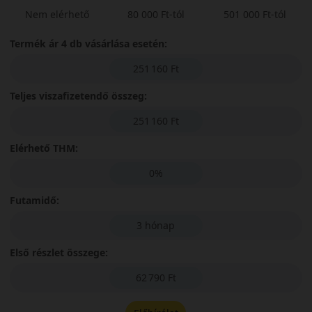
Nem elérhető
80 000 Ft-tól
501 000 Ft-tól
Termék ár 4 db vásárlása esetén:
251 160 Ft
Teljes viszafizetendő összeg:
251 160 Ft
Elérhető THM:
0%
Futamidő:
3 hónap
Első részlet összege:
62 790 Ft