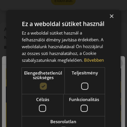
Előbírálat
×
Ez a weboldal sütiket használ
A mintázat
Ez a weboldal sütiket használ a
Nankang MT-1 – Mud-terrain terepabroncs
felhasználói élmény javítása érdekében. A
weboldalunk használatával Ön hozzájárul
Bevezető
az összes süti használatához, a Cookie
A Nankang MT-1 egy mud-terrain abroncs, amelyet extrém
szabályzatunknak megfelelően.
Bővebben
terepviszonyokra fejlesztettek.
Elengedhetetlenül
Teljesítmény
Futófelület és tapadás
szükséges
Nagy blokkokból álló mintázata kiváló tapadást biztosít sárban
és laza talajon.
Biztonsági jellemzők
Célzás
Funkcionalitás
Stabil irányíthatóság és jó kapaszkodóképesség terepen.
Komfort és zajszint
Besorolatlan