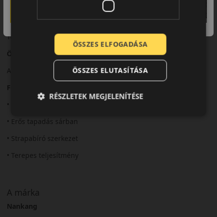
A terepabroncsokra jellemző robusztus futás.
Felhasználási ajánlás
Terepjárókhoz és off-road használatra.
ÖSSZES ELFOGADÁSA
Összegzés
ÖSSZES ELUTASÍTÁSA
Az MT-1 a komoly terepkihívásokra készült.
Fő előnyök röviden:
RÉSZLETEK MEGJELENÍTÉSE
• Mud-terrain kialakítás
• Erős tapadás sárban
• Strapabíró szerkezet
• Terepes teljesítmény
A márka
Nankang