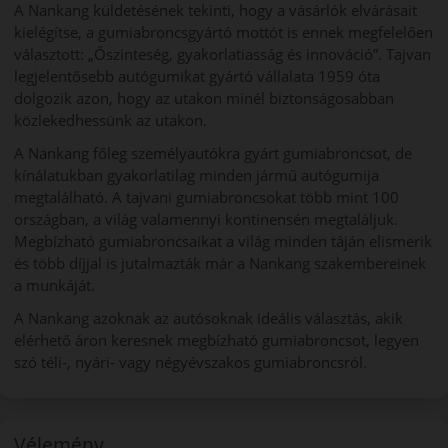
A Nankang küldetésének tekinti, hogy a vásárlók elvárásait
kielégítse, a gumiabroncsgyártó mottót is ennek megfelelően
választott: „Őszinteség, gyakorlatiasság és innováció”. Tajvan
legjelentősebb autógumikat gyártó vállalata 1959 óta
dolgozik azon, hogy az utakon minél biztonságosabban
közlekedhessünk az utakon.
A Nankang főleg személyautókra gyárt gumiabroncsot, de
kínálatukban gyakorlatilag minden jármű autógumija
megtalálható. A tajvani gumiabroncsokat több mint 100
országban, a világ valamennyi kontinensén megtaláljuk.
Megbízható gumiabroncsaikat a világ minden táján elismerik
és több díjjal is jutalmazták már a Nankang szakembereinek
a munkáját.
A Nankang azoknak az autósoknak ideális választás, akik
elérhető áron keresnek megbízható gumiabroncsot, legyen
szó téli-, nyári- vagy négyévszakos gumiabroncsról.
Vélemény