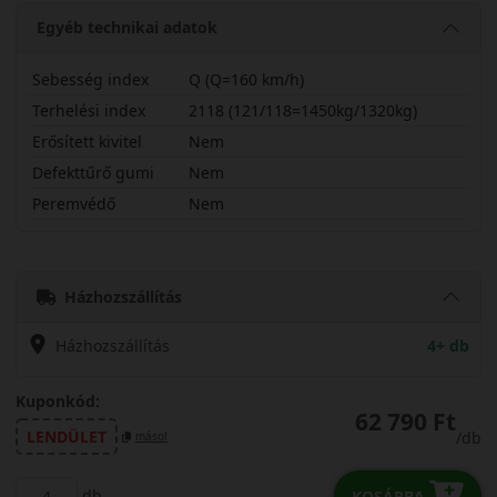
Egyéb technikai adatok
Sebesség index
Q (Q=160 km/h)
Terhelési index
2118 (121/118=1450kg/1320kg)
Erősített kivitel
Nem
Defekttűrő gumi
Nem
Peremvédő
Nem
31570R17QMT1
Házhozszállítás
Házhozszállítás
4+ db
Kuponkód:
62 790 Ft
LENDÜLET
/db
másol
db
KOSÁRBA