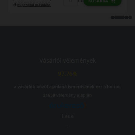
db
KOSÁRBA
Kuponkód másolása
Vásárlói vélemények
97.76%
a vásárlók közül ajánlaná ismerősének ezt a boltot.
21659
vélemény alapján
Laca
-