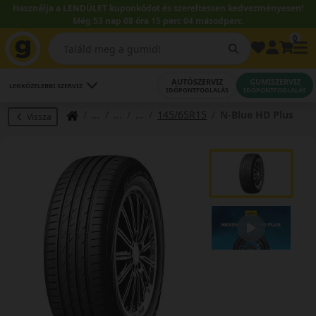
Használja a LENDÜLET kuponkódot és szereltessen kedvezményesen!
Még 53 nap 08 óra 15 perc 04 másodperc.
0
AUTÓSZERVIZ
GUMISZERVIZ
LEGKÖZELEBBI SZERVIZ
IDŐPONTFOGLALÁS
IDŐPONTFOGLALÁS
145/65R15
N-Blue HD Plus
Vissza