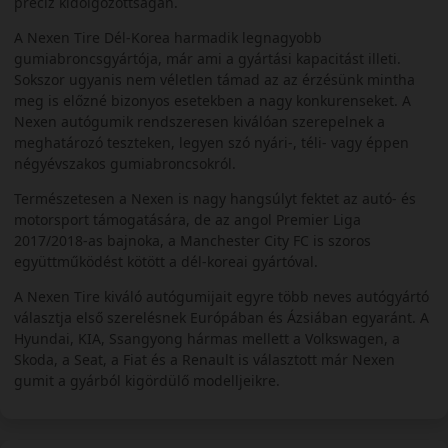
precíz kidolgozottságán.
A Nexen Tire Dél-Korea harmadik legnagyobb
gumiabroncsgyártója, már ami a gyártási kapacitást illeti.
Sokszor ugyanis nem véletlen támad az az érzésünk mintha
meg is előzné bizonyos esetekben a nagy konkurenseket. A
Nexen autógumik rendszeresen kiválóan szerepelnek a
meghatározó teszteken, legyen szó nyári-, téli- vagy éppen
négyévszakos gumiabroncsokról.
Természetesen a Nexen is nagy hangsúlyt fektet az autó- és
motorsport támogatására, de az angol Premier Liga
2017/2018-as bajnoka, a Manchester City FC is szoros
együttműködést kötött a dél-koreai gyártóval.
A Nexen Tire kiváló autógumijait egyre több neves autógyártó
választja első szerelésnek Európában és Ázsiában egyaránt. A
Hyundai, KIA, Ssangyong hármas mellett a Volkswagen, a
Skoda, a Seat, a Fiat és a Renault is választott már Nexen
gumit a gyárból kigördülő modelljeikre.