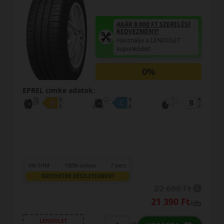
AKÁR 8.000 FT SZERELÉSI
KEDVEZMÉNY!
Használja a LENDÜLET
kuponkódot!
0%
EPREL cimke adatok:
0% THM
100% online
7 perc
FIZETHETEK RÉSZLETEKBEN?
23 290 Ft
/db
LENDÜLET