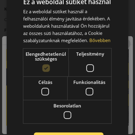
Ez a weboldal sütiket használ
Komfort és zajszint
Ez a weboldal sütiket használ a
felhasználói élmény javítása érdekében. A
Csendes futás és kiegyensúlyozott menetkomfort.
weboldalunk használatával Ön hozzájárul
Felhasználási ajánlás
az összes süti használatához, a Cookie
szabályzatunknak megfelelően.
Bővebben
Személyautókhoz, nyári közlekedéshez.
Összegzés
Elengedhetetlenül
Teljesítmény
szükséges
Az N'Blue HD Plus gazdaságos és megbízható választás.
Fő előnyök röviden:
Célzás
Funkcionalitás
• Stabil tapadás
• Gazdaságos üzemeltetés
• Komfortos futás
Besorolatlan
• Hosszú élettartam