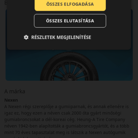
Bemutató videó a mintáról
ÖSSZES ELFOGADÁSA
ÖSSZES ELUTASÍTÁSA
RÉSZLETEK MEGJELENÍTÉSE
A márka
Nexen
A Nexen régi szereplője a gumiiparnak, és annak ellenére is
igaz ez, hogy ezen a néven csak 2000 óta gyárt minőségi
gumiabroncsokat a dél-koreai cég. Heung-A Tire Company
néven 1942-ben alapították a gumiabroncsgyártót, és a több
mint 70 éves tapasztalat meg is látszik a Nexen autógumik