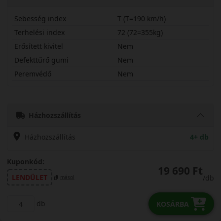
Sebesség index
T (T=190 km/h)
Terhelési index
72 (72=355kg)
Erősített kivitel
Nem
Defekttűrő gumi
Nem
Peremvédő
Nem
14565R15TBLHD
Házhozszállítás
Házhozszállítás
4+ db
Kuponkód:
19 690 Ft
LENDÜLET
/db
másol
db
KOSÁRBA