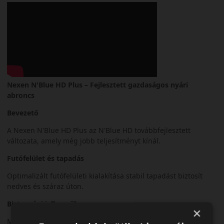
Nexen N'Blue HD Plus – Fejlesztett gazdaságos nyári
abroncs
Bevezető
A Nexen N'Blue HD Plus az N'Blue HD továbbfejlesztett
változata, amely még jobb teljesítményt kínál.
Futófelület és tapadás
Optimalizált futófelületi kialakítása stabil tapadást biztosít
nedves és száraz úton.
Biztonsági jellemzők
×
Megbízható fékteljesítmény és kiszámítható irányíthatóság.