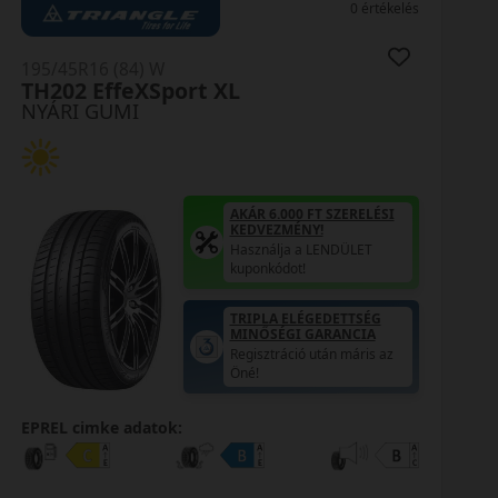
0 értékelés
195/45R16 (84) W
TH202 EffeXSport XL
NYÁRI GUMI
AKÁR 6.000 FT SZERELÉSI
KEDVEZMÉNY!
Használja a LENDÜLET
kuponkódot!
TRIPLA ELÉGEDETTSÉG
MINŐSÉGI GARANCIA
Regisztráció után máris az
Öné!
EPREL cimke adatok: