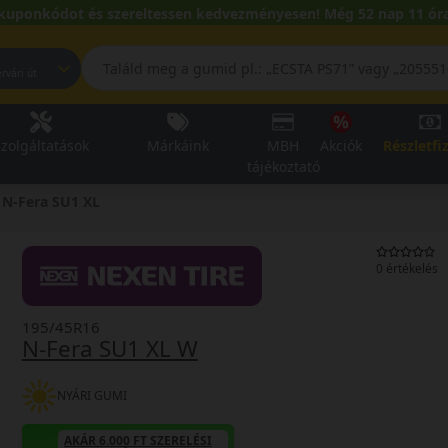
kuponkódot és szereltessen kedvezményesen! Még 52 nap 11 óra
pest, Fehérvári út
zolgáltatások
Márkáink
MBH
Akciók
Részletfi
tájékoztató
N-Fera SU1 XL
0 értékelés
195/45R16
N-Fera SU1 XL W
NYÁRI GUMI
AKÁR 6.000 FT SZERELÉSI