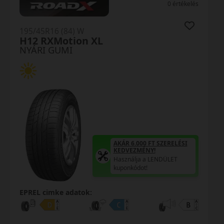
0 értékelés
195/45R16 (84) W
H12 RXMotion XL
NYÁRI GUMI
AKÁR 6.000 FT SZERELÉSI
KEDVEZMÉNY!
Használja a LENDÜLET
kuponkódot!
EPREL cimke adatok: