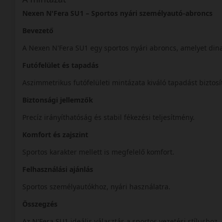
Nexen N'Fera SU1 – Sportos nyári személyautó-abroncs
Bevezető
A Nexen N'Fera SU1 egy sportos nyári abroncs, amelyet dina
Futófelület és tapadás
Aszimmetrikus futófelületi mintázata kiváló tapadást biztos
Biztonsági jellemzők
Precíz irányíthatóság és stabil fékezési teljesítmény.
Komfort és zajszint
Sportos karakter mellett is megfelelő komfort.
Felhasználási ajánlás
Sportos személyautókhoz, nyári használatra.
Összegzés
Az N'Fera SU1 ideális választás a sportos vezetési stílushoz.