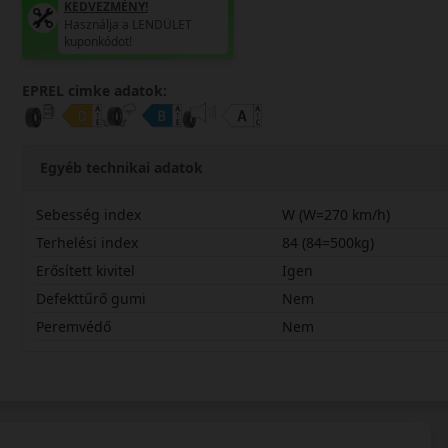
KEDVEZMÉNY!
Használja a LENDÜLET
kuponkódot!
EPREL cimke adatok:
Egyéb technikai adatok
Sebesség index
W (W=270 km/h)
Terhelési index
84 (84=500kg)
Erősített kivitel
Igen
Defekttűrő gumi
Nem
Peremvédő
Nem
19545R16WSU1X