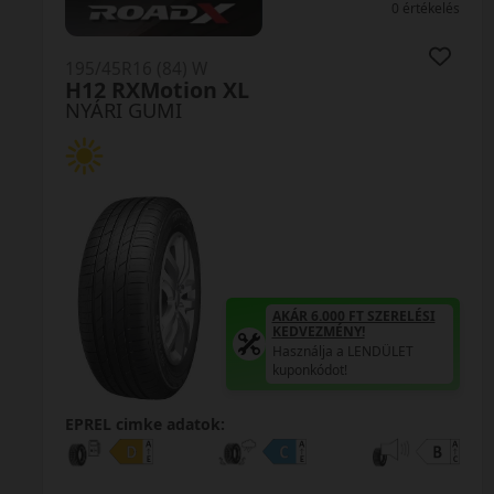
0 értékelés
195/45R16 (84) W
H12 RXMotion XL
NYÁRI GUMI
AKÁR 6.000 FT SZERELÉSI
KEDVEZMÉNY!
Használja a LENDÜLET
kuponkódot!
EPREL cimke adatok: