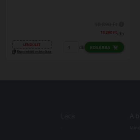
18 890 Ft
18 290 Ft
/db
LENDÜLET
db
KOSÁRBA
Kuponkód másolása
Laca
A b
-
Mind