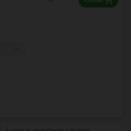
db
KOSÁRBA
Áruhitel és részletfizetés kalkulátor