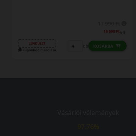
17 990 Ft
16 690 Ft
/db
LENDÜLET
db
KOSÁRBA
Kuponkód másolása
Vásárlói vélemények
97.76%