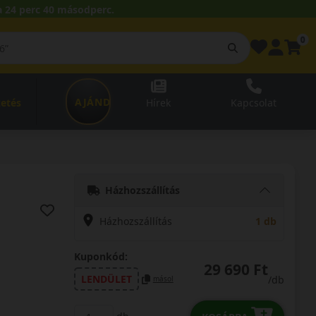
 24 perc 39 másodperc.
0
AJÁNDÉKUTALVÁNY
zetés
Hírek
Kapcsolat
Házhozszállítás
Házhozszállítás
1 db
Kuponkód:
29 690 Ft
LENDÜLET
/db
másol