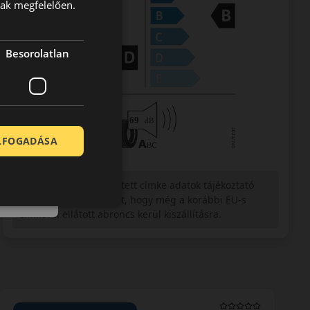
nak megfelelően.
Besorolatlan
ELFOGADÁSA
Figyelem a feltüntetett címke adatok tájékoztató
jellegűek. Előfordulhat, hogy még a korábbi EU-s
címkével ellátott abroncs kerül kiszállításra.