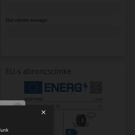
Első részlet összege:
EU-s abroncscímke
×
lunk