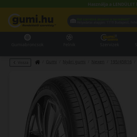
Használja a LENDÜLET 
Hol szeretné átvenni a termékeit?
Helyadatai alapján:
1119 Buda
Gumiabroncsok
Felnik
Szervizek
S
Gumi
Nyári gumi
Nexen
195/45R16
Vissza