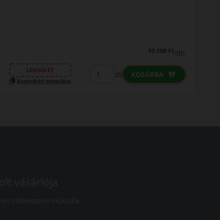
19 290 Ft
/db
LENDÜLET
db
KOSÁRBA
Kuponkód másolása
olt vásárlója
en tökéletesen működik.