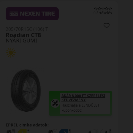
0 értékelés
205/70R15C (106) T
Roadian CT8
NYÁRI GUMI
AKÁR 8.000 FT SZERELÉSI
KEDVEZMÉNY!
Használja a LENDÜLET
kuponkódot!
EPREL cimke adatok: