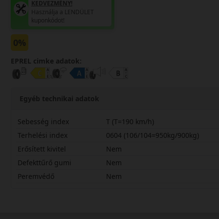
KEDVEZMÉNY!
Használja a LENDÜLET
kuponkódot!
0%
EPREL cimke adatok:
Egyéb technikai adatok
Sebesség index
T (T=190 km/h)
Terhelési index
0604 (106/104=950kg/900kg)
Erősített kivitel
Nem
Defekttűrő gumi
Nem
Peremvédő
Nem
20570R15CTCT8K