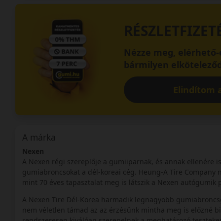
RÉSZLETFIZET
Nézze meg, elérhető-e
bármilyen elköteleződ
Elindítom a
A márka
Nexen
A Nexen régi szereplője a gumiiparnak, és annak ellenére i
gumiabroncsokat a dél-koreai cég. Heung-A Tire Company n
mint 70 éves tapasztalat meg is látszik a Nexen autógumik 
A Nexen Tire Dél-Korea harmadik legnagyobb gumiabroncsgyár
nem véletlen támad az az érzésünk mintha meg is előzné b
rendszeresen kiválóan szerepelnek a meghatározó teszteken,