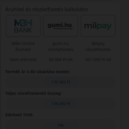
Áruhitel és részletfizetés kalkulátor
MBH Online
gumi.hu
Milpay
Áruhitel
részletfizetés
részletfizetés
Nem elérhető
80 000 Ft-tól
501 000 Ft-tól
Termék ár 4 db vásárlása esetén:
136 360 Ft
Teljes viszafizetendő összeg:
136 360 Ft
Elérhető THM:
0%