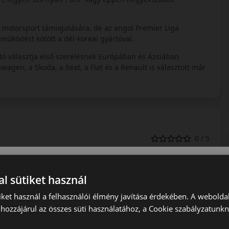
s motorsport támogatására, de az angol Premier Liga
működést kötött a dél-koreai gyártóval.
tó választja első szerelésnek Európában és Ázsiában
agen, a Skoda, a Seat, a Fiat és a Renault is választott már
0 / 5
l sütiket használ
iket használ a felhasználói élmény javítása érdekében. A webolda
hozzájárul az összes süti használatához, a Cookie szabályzatunk