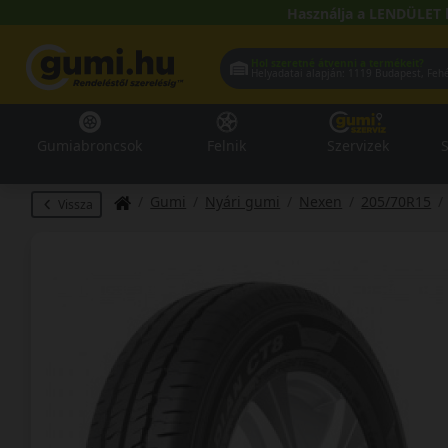
Használja a LENDÜLET 
Hol szeretné átvenni a termékeit?
Helyadatai alapján:
1119 Buda
Gumiabroncsok
Felnik
Szervizek
S
Gumi
Nyári gumi
Nexen
205/70R15
Vissza