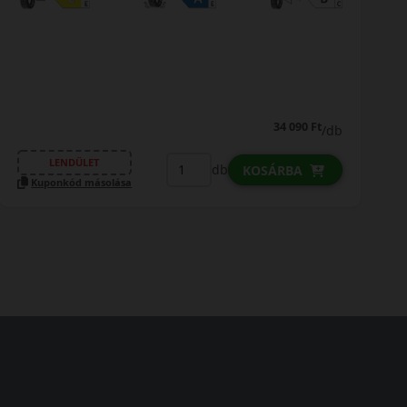
34 090 Ft
/db
LENDÜLET
db
KOSÁRBA
Kuponkód másolása