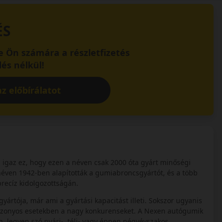
ÉS
 Ön számára a részletfizetés
és nélkül!
z előbírálatot
s igaz ez, hogy ezen a néven csak 2000 óta gyárt minőségi
éven 1942-ben alapították a gumiabroncsgyártót, és a több
precíz kidolgozottságán.
tója, már ami a gyártási kapacitást illeti. Sokszor ugyanis
izonyos esetekben a nagy konkurenseket. A Nexen autógumik
 legyen szó nyári-, téli- vagy éppen négyévszakos