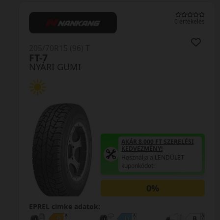
0 értékelés
205/70R15 (96) T
FT-7
NYÁRI GUMI
AKÁR 8.000 FT SZERELÉSI
KEDVEZMÉNY!
Használja a LENDÜLET
kuponkódot!
0%
EPREL cimke adatok: