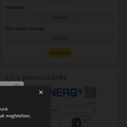
Futamidő:
3 hónap
Első részlet összege:
34 090 Ft
Előbírálat
EU-s abroncscímke
×
lunk
nak megfelelően.