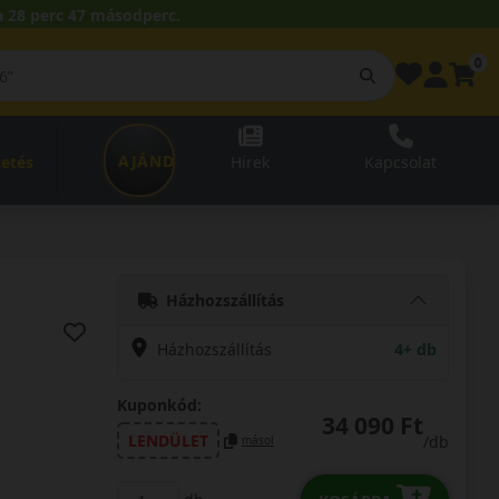
 28 perc 46 másodperc.
0
AJÁNDÉKUTALVÁNY
zetés
Hírek
Kapcsolat
Házhozszállítás
Házhozszállítás
4+ db
Kuponkód:
34 090 Ft
LENDÜLET
/db
másol