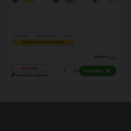
0% THM
100% online
7 perc
FIZETHETEK RÉSZLETEKBEN?
30 290 Ft
/db
LENDÜLET
db
KOSÁRBA
Kuponkód másolása