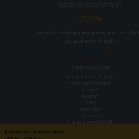
Vásárlói vélemények
97.76%
a vásárlók közül ajánlaná ismerősének ezt a bolt
21659
vélemény alapján
Impresszum
Adatvédelmi tájékoztató
Vásárlási feltételek
Karrier
Tudástár
GYIK
Kapcsolat
Impresszum
Elállás a szerződéstől
Szállítási és fizetési feltételek
Augusztus 8-ai nyitva tartás
Kedves Ügyfeleink!