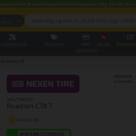
kuponkódot és szereltessen kedvezményesen! Még 54 nap 14 óra
pest, Fehérvári út
zolgáltatások
Márkáink
MBH
Akciók
Részletfi
tájékoztató
Roadian C8
0 értékelés
205/70R15C
Roadian CT8 T
NYÁRI GUMI
AKÁR 8.000 FT SZERELÉSI