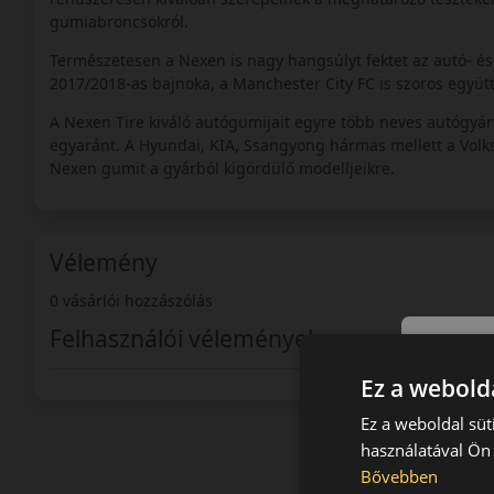
gumiabroncsokról.
Természetesen a Nexen is nagy hangsúlyt fektet az autó- é
2017/2018-as bajnoka, a Manchester City FC is szoros együtt
A Nexen Tire kiváló autógumijait egyre több neves autógyár
egyaránt. A Hyundai, KIA, Ssangyong hármas mellett a Volksw
Nexen gumit a gyárból kigördülő modelljeikre.
Vélemény
0 vásárlói hozzászólás
Felhasználói vélemények
Ez a webolda
Ez a weboldal süt
használatával Ön 
Bővebben