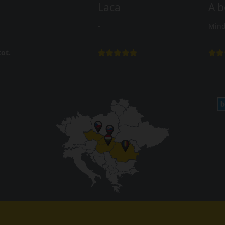
Laca
A b
-
Mind
ot.