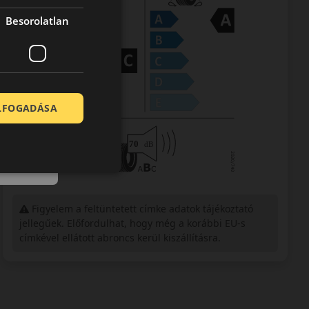
Besorolatlan
ELFOGADÁSA
Figyelem a feltüntetett címke adatok tájékoztató
jellegűek. Előfordulhat, hogy még a korábbi EU-s
címkével ellátott abroncs kerül kiszállításra.