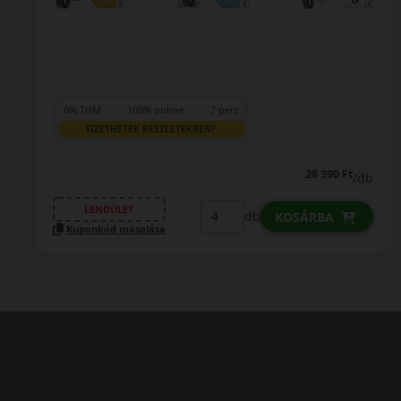
0% THM
100% online
7 perc
FIZETHETEK RÉSZLETEKBEN?
28 390 Ft
/db
LENDÜLET
db
KOSÁRBA
Kuponkód másolása