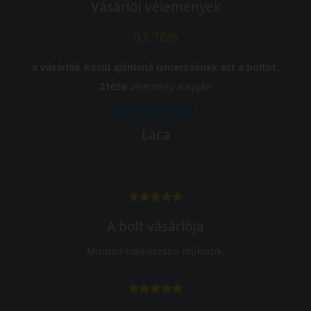
Vásárlói vélemények
97.76%
a vásárlók közül ajánlaná ismerősének ezt a boltot.
21659
vélemény alapján
Laca
-
A bolt vásárlója
Minden tökéletesen működik.