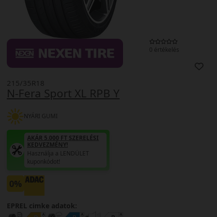
0 értékelés
215/35R18
N-Fera Sport XL RPB Y
NYÁRI GUMI
AKÁR 5.000 FT SZERELÉSI
KEDVEZMÉNY!
Használja a LENDÜLET
kuponkódot!
0%
EPREL cimke adatok: