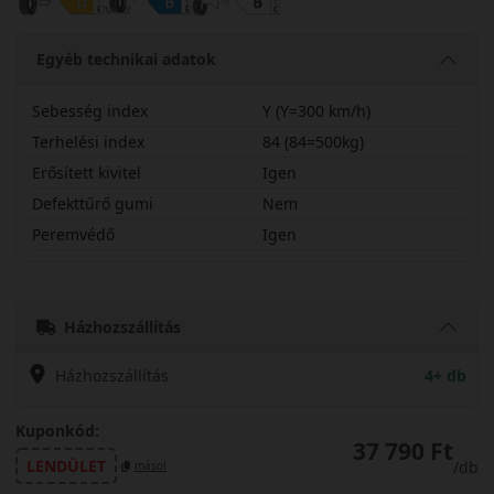
Egyéb technikai adatok
Sebesség index
Y (Y=300 km/h)
Terhelési index
84 (84=500kg)
Erősített kivitel
Igen
Defekttűrő gumi
Nem
Peremvédő
Igen
21535R18YNFSPX
Házhozszállítás
Házhozszállítás
4+ db
Kuponkód:
37 790 Ft
LENDÜLET
/db
másol