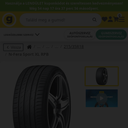
Használja a LENDÜLET kuponkódot és szereltessen kedvezményesen!
Még 54 nap 17 óra 37 perc 56 másodperc.
0
AUTÓSZERVIZ
GUMISZERVIZ
LEGKÖZELEBBI SZERVIZ
IDŐPONTFOGLALÁS
IDŐPONTFOGLALÁS
215/35R18
Vissza
N-Fera Sport XL RPB