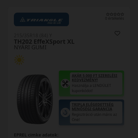
0 értékelés
215/35R18 (84) Y
NS-20 XL
NYÁRI GUMI
AKÁR 5.000 FT SZERELÉSI
KEDVEZMÉNY!
Használja a LENDÜLET
kuponkódot!
0%
EPREL cimke adatok: