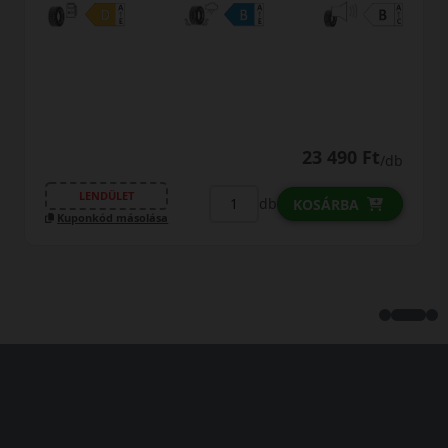
0% THM
100% online
7 perc
FIZETHETEK RÉSZLETEKBEN?
29 790 Ft
/db
LENDÜLET
db
KOSÁRBA
Kuponkód másolása