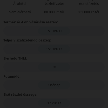
Áruhitel
részletfizetés
részletfizetés
Nem elérhető
80 000 Ft-tól
501 000 Ft-tól
Termék ár 4 db vásárlása esetén:
151 160 Ft
Teljes viszafizetendő összeg:
151 160 Ft
Elérhető THM:
0%
Futamidő:
3 hónap
Első részlet összege:
37 790 Ft