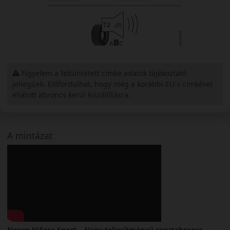
Figyelem a feltüntetett címke adatok tájékoztató
jellegűek. Előfordulhat, hogy még a korábbi EU-s címkével
ellátott abroncs kerül kiszállításra.
A mintázat
Nexen N'Fera Sport – Nagy teljesítményű sportabroncs