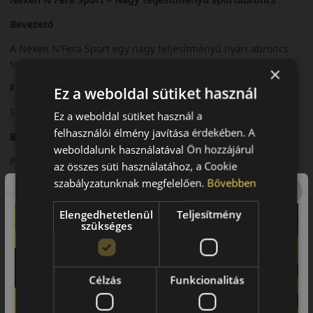
Bevezető
A Nexen N'Fera Sport egy nagy teljesítményű nyári abroncs
sportos járművekhez.
×
Futófelület és tapadás
Ez a weboldal sütiket használ
Sportos mintázata kiváló tapadást biztosít nagy sebességnél.
Ez a weboldal sütiket használ a
felhasználói élmény javítása érdekében. A
Biztonsági jellemzők
weboldalunk használatával Ön hozzájárul
Precíz irányíthatóság és stabil kanyarvétel.
az összes süti használatához, a Cookie
szabályzatunknak megfelelően.
Bővebben
Komfort és zajszint
Sportos karakter mellett is megfelelő komfortszint.
Elengedhetetlenül
Teljesítmény
szükséges
Felhasználási ajánlás
Sportos személyautókhoz, dinamikus nyári vezetéshez.
Célzás
Funkcionalitás
Összegzés
Az N'Fera Sport sportos teljesítményt és stabil