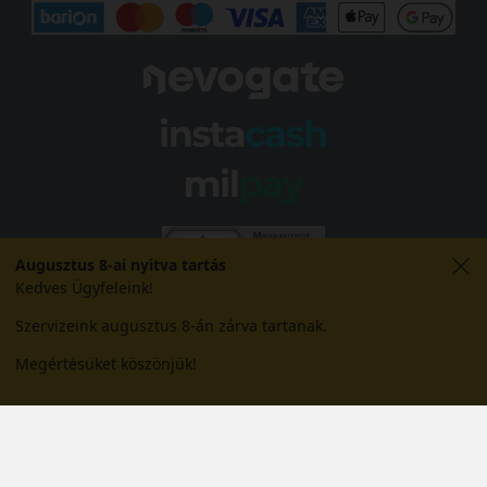
Augusztus 8-ai nyitva tartás
Kedves Ügyfeleink!
Szervizeink augusztus 8-án zárva tartanak.
Megértésüket köszönjük!