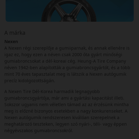
A márka
Nexen
A Nexen régi szereplője a gumiiparnak, és annak ellenére is
igaz ez, hogy ezen a néven csak 2000 óta gyárt minőségi
gumiabroncsokat a dél-koreai cég. Heung-A Tire Company
néven 1942-ben alapították a gumiabroncsgyártót, és a több
mint 70 éves tapasztalat meg is látszik a Nexen autógumik
precíz kidolgozottságán.
A Nexen Tire Dél-Korea harmadik legnagyobb
gumiabroncsgyártója, már ami a gyártási kapacitást illeti.
Sokszor ugyanis nem véletlen támad az az érzésünk mintha
meg is előzné bizonyos esetekben a nagy konkurenseket. A
Nexen autógumik rendszeresen kiválóan szerepelnek a
meghatározó teszteken, legyen szó nyári-, téli- vagy éppen
négyévszakos gumiabroncsokról.