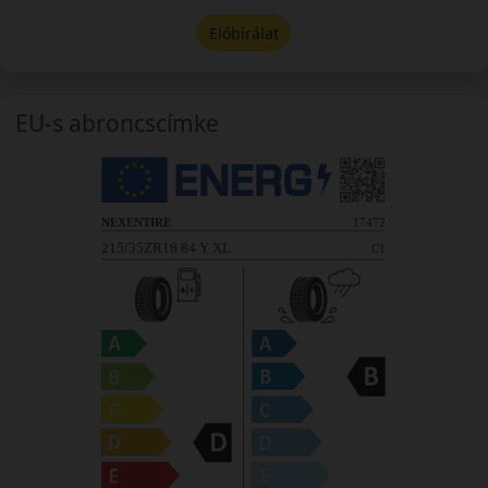
Előbírálat
EU-s abroncscímke