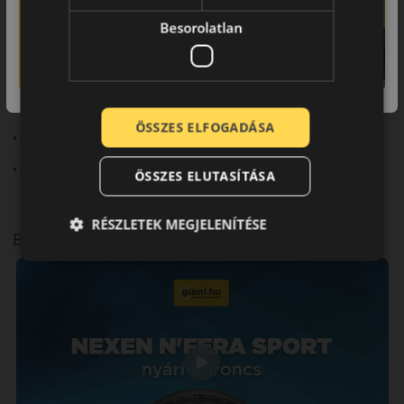
irányíthatóságot kínál.
Besorolatlan
Fő előnyök röviden:
• Sportos tapadás
• Precíz kormányreakció
ÖSSZES ELFOGADÁSA
• Stabil irányíthatóság
• Dinamikus vezetés
ÖSSZES ELUTASÍTÁSA
RÉSZLETEK MEGJELENÍTÉSE
Bemutató videó a mintáról