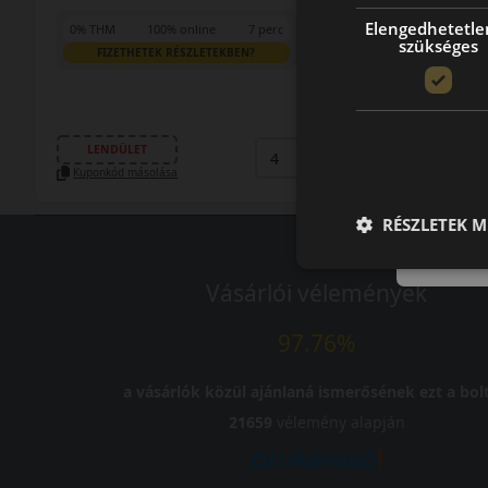
Elengedhetetle
0% THM
100% online
7 perc
szükséges
FIZETHETEK RÉSZLETEKBEN?
58 090 Ft
57 390 Ft
/db
LENDÜLET
db
KOSÁRBA
Kuponkód másolása
RÉSZLETEK M
Vásárlói vélemények
97.76%
a vásárlók közül ajánlaná ismerősének ezt a bolt
21659
vélemény alapján