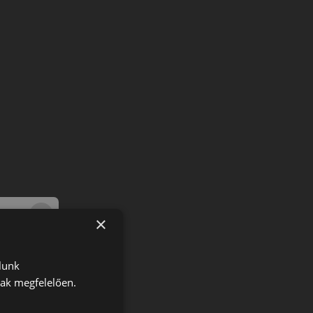
×
lunk
nak megfelelően.