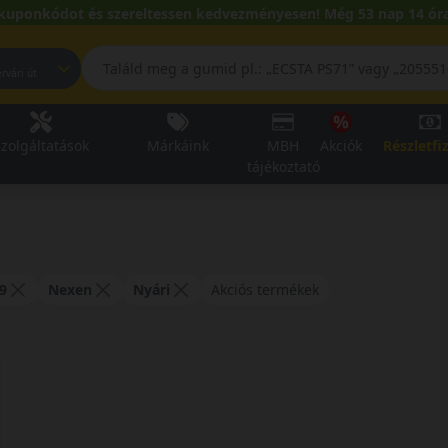
kuponkódot és szereltessen kedvezményesen! Még 53 nap 14 óra
pest, Fehérvári út
zolgáltatások
Márkáink
MBH
Akciók
Részletfi
tájékoztató
9
Nexen
Nyári
Akciós termékek