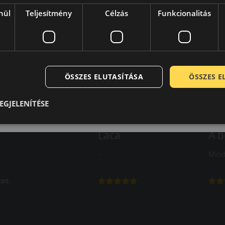
nül
Teljesítmény
Célzás
Funkcionalitás
ÖSSZES ELUTASÍTÁSA
ÖSSZES 
EGJELENÍTÉSE
Laca
A b
-
Mind
ot.