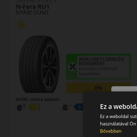
255/50R19 (103) Y
N-Fera RU1
NYÁRI GUMI
AKÁR 5.000 FT SZERELÉSI
KEDVEZMÉNY!
Használja a LENDÜLET
kuponkódot!
0%
EPREL cimke adatok:
Ez a webolda
Ez a weboldal süt
használatával Ön 
Bővebben