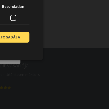
Besorolatlan
ELFOGADÁSA
olt vásárlója
en tökéletesen működik.