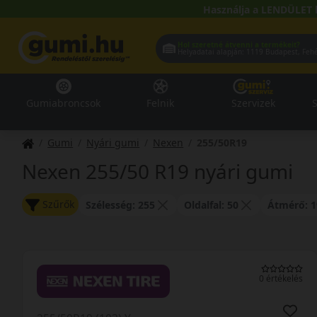
Használja a LENDÜLET 
Hol szeretné átvenni a termékeit?
Helyadatai alapján:
1119 Buda
Gumiabroncsok
Felnik
Szervizek
S
Gumi
Nyári gumi
Nexen
255/50R19
Nexen 255/50 R19 nyári gumi
Szűrők
Szélesség: 255
Oldalfal: 50
Átmérő: 1
0 értékelés