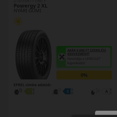
215/55R17 (98) Y
Powergy 2 XL
NYÁRI GUMI
AKÁR 6.000 FT SZERELÉSI
KEDVEZMÉNY!
Használja a LENDÜLET
kuponkódot!
0%
EPREL cimke adatok: