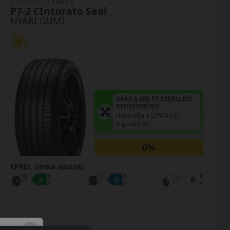
215/55R17 (94) V
P7-2 CInturato Seal
NYÁRI GUMI
AKÁR 6.000 FT SZERELÉSI
KEDVEZMÉNY!
Használja a LENDÜLET
kuponkódot!
0%
EPREL cimke adatok: