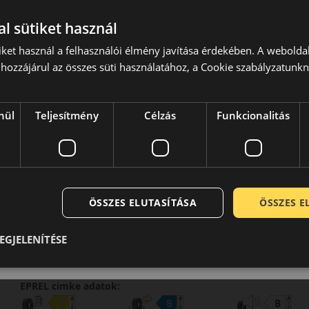
0% THM
100% online
7 perc
l sütiket használ
FIZETHETEK RÉSZLETEKBEN?
iket használ a felhasználói élmény javítása érdekében. A webolda
51 090 Ft
hozzájárul az összes süti használatához, a Cookie szabályzatunk
/db
LENDÜLET
db
KOSÁRBA
Kuponkód másolása
nül
Teljesítmény
Célzás
Funkcionalitás
0 értékelés
ÖSSZES ELUTASÍTÁSA
ÖSSZES 
215/55R17 (94) W
P7 Cinturato Seal
NYÁRI GUMI
EGJELENÍTÉSE
EPREL cimke adatok: