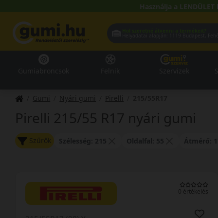
Használja a LENDÜLET 
Hol szeretné átvenni a termékeit?
Helyadatai alapján:
1119 Buda
Gumiabroncsok
Felnik
Szervizek
S
Gumi
Nyári gumi
Pirelli
215/55R17
Pirelli 215/55 R17 nyári gumi
Szűrők
Szélesség: 215
Oldalfal: 55
Átmérő: 1
0 értékelés