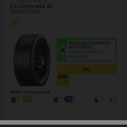
215/55R17 (98) W
C3 Cinturato XL
NYÁRI GUMI
AKÁR 6.000 FT SZERELÉSI
KEDVEZMÉNY!
Használja a LENDÜLET
kuponkódot!
0%
EPREL cimke adatok: