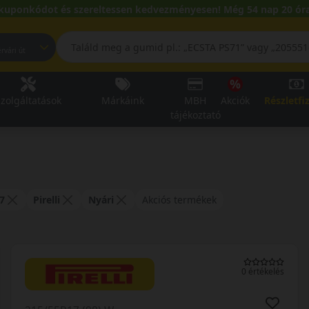
kuponkódot és szereltessen kedvezményesen! Még 54 nap 20 óra
pest, Fehérvári út
zolgáltatások
Márkáink
MBH
Akciók
Részletfi
tájékoztató
7
Pirelli
Nyári
Akciós termékek
0 értékelés