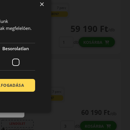
×
0% THM
100% online
7 perc
FIZETHETEK RÉSZLETEKBEN?
lunk
59 190 Ft
nak megfelelően.
/db
LENDÜLET
db
KOSÁRBA
Kuponkód másolása
Besorolatlan
ELFOGADÁSA
0% THM
100% online
7 perc
FIZETHETEK RÉSZLETEKBEN?
60 190 Ft
/db
LENDÜLET
db
KOSÁRBA
Kuponkód másolása