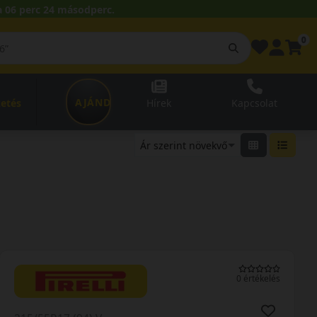
 06 perc 23 másodperc.
0
AJÁNDÉKUTALVÁNY
zetés
Hírek
Kapcsolat
0 értékelés