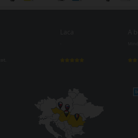
Laca
A b
-
Mind
ot.