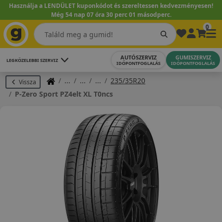
Használja a LENDÜLET kuponkódot és szereltessen kedvezményesen!
Még 54 nap 07 óra 30 perc 01 másodperc.
0
AUTÓSZERVIZ
GUMISZERVIZ
LEGKÖZELEBBI SZERVIZ
IDŐPONTFOGLALÁS
IDŐPONTFOGLALÁS
235/35R20
Vissza
P-Zero Sport PZ4elt XL T0ncs