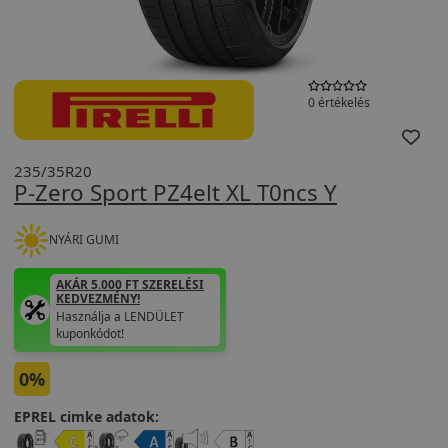
0 értékelés
235/35R20
P-Zero Sport PZ4elt XL T0ncs Y
NYÁRI GUMI
AKÁR 5.000 FT SZERELÉSI
KEDVEZMÉNY!
Használja a LENDÜLET
kuponkódot!
0%
EPREL cimke adatok: