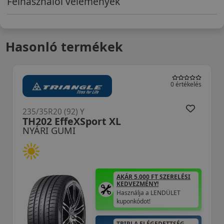
Felhasználói vélemények
Hasonló termékek
kelés
0 értékelé
235/35R20 (92) Y
PotenzaSport Evo XL
NYÁRI GUMI
I
AKÁR 5.000 FT SZERELÉSI
KEDVEZMÉNY!
Használja a LENDÜLET