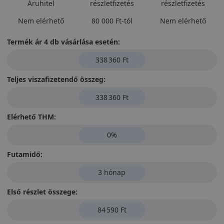
Áruhitel
részletfizetés
részletfizetés
Nem elérhető
80 000 Ft-tól
Nem elérhető
Termék ár 4 db vásárlása esetén:
338 360 Ft
Teljes viszafizetendő összeg:
338 360 Ft
Elérhető THM:
0%
Futamidő:
3 hónap
Első részlet összege:
84 590 Ft