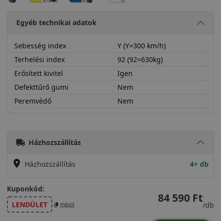
Egyéb technikai adatok
Sebesség index
Y (Y=300 km/h)
Terhelési index
92 (92=630kg)
Erősített kivitel
Igen
Defekttűrő gumi
Nem
Peremvédő
Nem
23535R20YPZ4CEX
Házhozszállítás
Házhozszállítás
4+ db
Kuponkód:
84 590 Ft
LENDÜLET
/db
másol