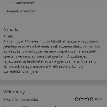
• Stabil kanyarvétel
• Dinamikus vezetés
A márka
Pirelli
A Pirelli gyár 140 éves múltra tekinthet vissza. A cégcsoport
jelenlegi arculata a hetvenes évek közepén alakult ki, amikor
az olasz Lancia autógyár verseny csapata számára kezdett
speciális verseny abroncsokat gyártani. A szükséges
fejlesztések új lendületet adtak a gyár számára. A verseny
abroncsok kategóriájában a Pirelli azóta is komoly
szereplőként van jelen.
Vélemény
0 / 5
0 vásárlói hozzászólás