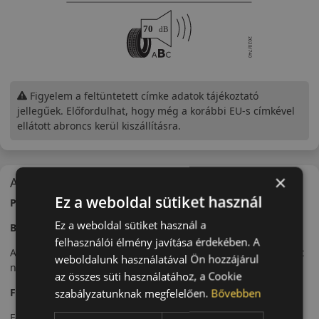
Figyelem a feltüntetett címke adatok tájékoztató
jellegűek. Előfordulhat, hogy még a korábbi EU-s címkével
ellátott abroncs kerül kiszállításra.
×
A mintázat
Ez a weboldal sütiket használ
Pirelli P Zero Sport PZ4 – Sportos prémium abroncs
Ez a weboldal sütiket használ a
Bevezető
felhasználói élmény javítása érdekében. A
A Pirelli P
Zero
Sport PZ4 egy prémium sportabroncs, amelyet
weboldalunk használatával Ön hozzájárul
nagy teljesítményű járművekhez fejlesztettek.
az összes süti használatához, a Cookie
Futófelület és tapadás
szabályzatunknak megfelelően.
Bővebben
Fejlett futófelületi kialakítása kiváló tapadást biztosít nagy