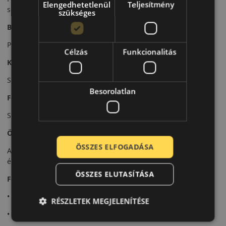
Elengedhetetlenül
Teljesítmény
sebességnél.
szükséges
Biztonsági jellemzők
Precíz irányíthatóság és stabil kanyarvétel.
Célzás
Funkcionalitás
Komfort és zajszint
Sportos karakter mellett is kiegyensúlyozott komfort.
Besorolatlan
Felhasználási ajánlás
Sportos és prémium kategóriás személyautókhoz.
Összegzés
ÖSSZES ELFOGADÁSA
A P Zero Sport PZ4 sportos teljesítményt és stabil vezetési
élményt kínál.
ÖSSZES ELUTASÍTÁSA
Fő előnyök röviden:
• Sportos tapadás
RÉSZLETEK MEGJELENÍTÉSE
• Precíz kormányreakció