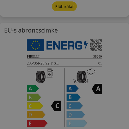
Előbírálat
EU-s abroncscímke