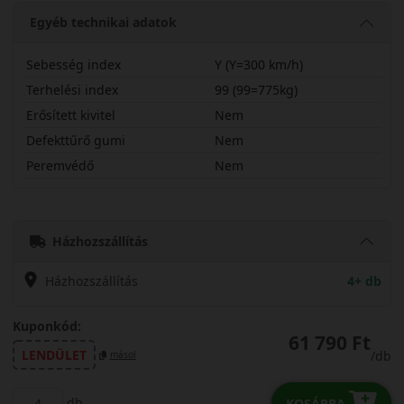
Egyéb technikai adatok
Sebesség index
Y (Y=300 km/h)
Terhelési index
99 (99=775kg)
Erősített kivitel
Nem
Defekttűrő gumi
Nem
Peremvédő
Nem
23550R19YPZSP
Házhozszállítás
Házhozszállítás
4+ db
Kuponkód:
61 790 Ft
LENDÜLET
/db
másol
db
KOSÁRBA