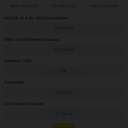
Nem elérhető
80 000 Ft-tól
Nem elérhető
Termék ár 4 db vásárlása esetén:
247 160 Ft
Teljes viszafizetendő összeg:
247 160 Ft
Elérhető THM:
0%
Futamidő:
3 hónap
Első részlet összege:
61 790 Ft