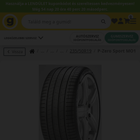
Használja a LENDÜLET kuponkódot és szereltessen kedvezményesen!
Még 54 nap 20 óra 40 perc 19 másodperc.
0
AUTÓSZERVIZ
GUMISZERVIZ
LEGKÖZELEBBI SZERVIZ
IDŐPONTFOGLALÁS
IDŐPONTFOGLALÁS
235/50R19
P-Zero Sport MO1
Vissza