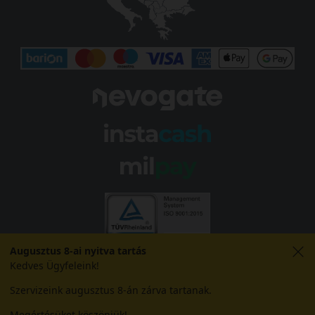
Augusztus 8-ai nyitva tartás
Kedves Ügyfeleink!
Szervizeink augusztus 8-án zárva tartanak.
Megértésüket köszönjük!