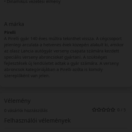
• Dinamikus vezetési élmény
A márka
Pirelli
A Pirelli gyár 140 éves múltra tekinthet vissza. A cégcsoport
jelenlegi arculata a hetvenes évek közepén alakult ki, amikor
az olasz Lancia autógyár verseny csapata számára kezdett
speciális verseny abroncsokat gyártani. A szükséges
fejlesztések új lendületet adtak a gyár számára. A verseny
abroncsok kategóriájában a Pirelli azóta is komoly
szereplőként van jelen.
Vélemény
0 / 5
0 vásárlói hozzászólás
Felhasználói vélemények