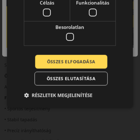
Célzás
Funkcionalitás
Biztonsági jellemzők
Precíz irányíthatóság és stabil fékezési teljesítmény.
Besorolatlan
Komfort és zajszint
Sportos karakter mellett is megfelelő komfortszint.
Felhasználási ajánlás
ÖSSZES ELFOGADÁSA
Sportos személyautókhoz.
Összegzés
ÖSSZES ELUTASÍTÁSA
A P Zero Sport a dinamikus vezetéshez készült nyári abroncs.
RÉSZLETEK MEGJELENÍTÉSE
Fő előnyök röviden:
• Sportos teljesítmény
• Stabil tapadás
• Precíz irányíthatóság