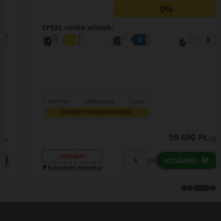
0%
EPREL cimke adatok:
0% THM
100% online
7 perc
FIZETHETEK RÉSZLETEKBEN?
59 690 Ft
/db
LENDÜLET
db
KOSÁRBA
Kuponkód másolása