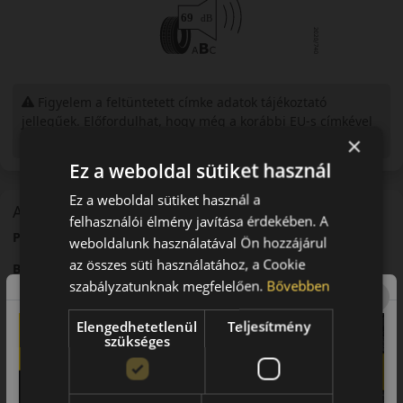
Figyelem a feltüntetett címke adatok tájékoztató
jellegűek. Előfordulhat, hogy még a korábbi EU-s címkével
ellátott abroncs kerül kiszállításra.
×
Ez a weboldal sütiket használ
Ez a weboldal sütiket használ a
A mintázat
felhasználói élmény javítása érdekében. A
Pirelli P Zero Sport – Sportos nyári személyautó-abroncs
weboldalunk használatával Ön hozzájárul
az összes süti használatához, a Cookie
Bevezető
szabályzatunknak megfelelően.
Bővebben
A Pirelli P Zero Sport egy sportos nyári abroncs, amelyet
dinamikus vezetéshez fejlesztettek.
Elengedhetetlenül
Teljesítmény
szükséges
Futófelület és tapadás
Sportos futófelületi mintázata stabil tapadást biztosít nagy
sebességnél.