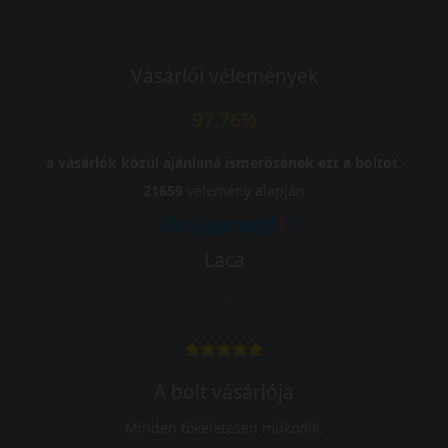
Vásárlói vélemények
97.76%
a vásárlók közül ajánlaná ismerősének ezt a boltot.
21659
vélemény alapján
Laca
-
A bolt vásárlója
Minden tökéletesen működik.