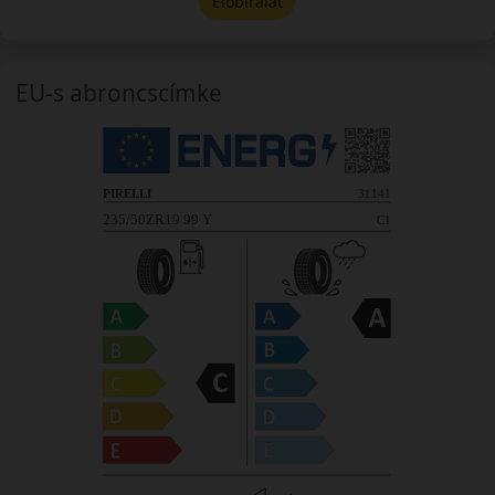
Előbírálat
EU-s abroncscímke